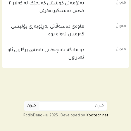
هەواڵ
بەتۆمەتی کوشتنی گەنجێک لە کەلار ۲
کەس دەستگیردەکرێن
هەواڵ
ماوەی دەسەڵاتی بەڕێوبەری پۆلیسی
گەرمیان تەواو بوە
هەواڵ
دو مانگە باخچەکانی ناحیەی رزگاریی ئاو
نەدراون
RadioDeng - © 2025 , Developed by
Kodtech.net