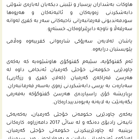
هاوكات به‌شداران پرسیار و تێبینی دیكه‌یان له‌باره‌ى شوێنى
دابه‌شكردنى زه‌ویه‌كان و ئالیه‌ته‌كان و هه‌روه‌ها
سودمه‌ندبونى فه‌رمانبه‌رانى ناحیه‌كانى سه‌ر به‌ كفری له‌وانه‌
سه‌رقه‌ڵا و ناوچه‌ دابڕێنراوه‌كان، خسته‌ڕو.
پاشان له‌لایه‌ن سه‌رۆكى شاره‌وانى كفرییه‌وه‌ وه‌ڵامى
پێویستیان درایه‌وه‌.
ئه‌م گفتوگۆیه‌، سێیه‌م گفتوگۆی هاوشێوه‌یه‌ كه‌ یه‌كه‌ى
چاودێریی حكومه‌تى خۆجێی گه‌رمیان ئه‌نجامى داوه‌ له‌
هه‌رسێ قه‌زاكه‌ى گه‌رمیان (كه‌لار، كفری و رزگاریی)
سه‌باره‌ت به‌ پرسی دابه‌شكردنى زه‌وی به‌سه‌ر فه‌رمانبه‌ران.
بڕیاریشه‌ كۆی راسپارده‌ى هه‌رسێ گفتوگۆكه‌ به‌فه‌رمی
بگه‌یه‌نێت به‌ لایه‌نه‌ په‌یوه‌ندییداره‌كان.
یه‌كه‌ى چاودێریی حكومه‌تى خۆجێی گه‌رمیان، یه‌كه‌یه‌كى
تایبه‌تى رادیۆی ده‌نگه‌ و له‌ ساڵی 2017 دامه‌زراوه‌. كاره‌كانى
بریتییه‌ له‌ چاودێرییكردنى حكومه‌تى خۆجێی گه‌رمیان،