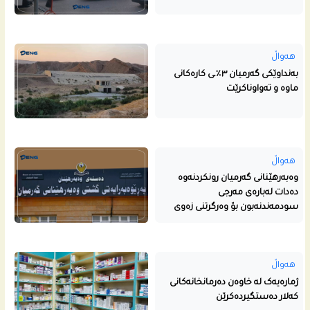
هەواڵ
بەنداوێکی گەرمیان ٣٪ـی کارەکانی
ماوە و تەواوناکرێت
هەواڵ
وەبەرهێنانی گەرمیان رونکردنەوە
دەدات لەبارەی مەرجی
سودمەندنەبون بۆ وەرگرتنی زەوی
هەواڵ
ژمارەیەک لە خاوەن دەرمانخانەکانی
کەلار دەستگیردەکرێن