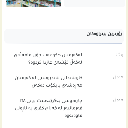
زۆرترین بینراوەکان
پرۆژە
له‌گه‌رمیان حكومه‌ت چۆن مامه‌ڵه‌ى
له‌گه‌ڵ كێشه‌ى غازدا كردوه‌؟
هەواڵ
کارمەندانی تەندروستی لە گەرمیان
هەڕەشەی بایکۆت دەکەن
هەواڵ
چاره‌نوسى به‌گرێبه‌ست بونى ١٦٨
فه‌رمانبه‌ر له‌ قه‌زاى كفرى به‌ ناڕونى
ماوه‌ته‌وه‌