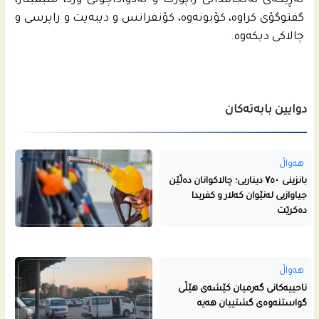
له‌ڕێگه‌ى ئه‌نجامدانى راپۆرت و به‌دواداچونى ورد، سیمینار،
گفتوگۆی كراوه‌، كۆبونه‌وه‌، كۆنفرانس و دیبه‌یت و راپرسی و
چالاكی دیكه‌وه‌.
دوایین بابەتەکان
هەواڵ
بانزینی ۷٥۰ دیناریی؛ چالاکوانان دەڵێن
جیاوازیی لەنێوان کەلار و کفریدا
دەکرێت
هەواڵ
ناحییه‌كانى گه‌رمیان كێشه‌ى هێڵى
گواستنه‌وه‌ى گشتییان هه‌یه‌