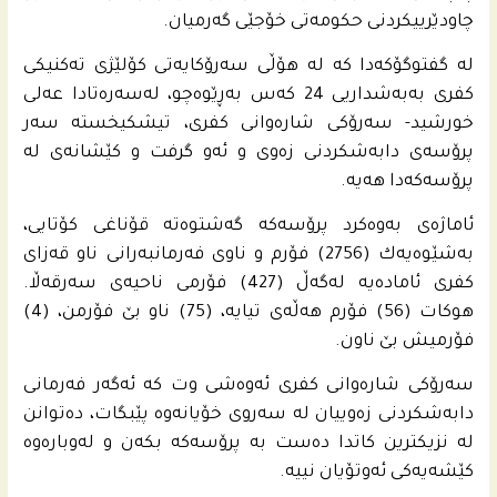
چاودێرییكردنى حكومه‌تى خۆجێی گه‌رمیان.
له‌ گفتوگۆكه‌دا كه‌ له‌ هۆڵی سه‌رۆكایه‌تى كۆلێژى ته‌كنیكی
كفری به‌به‌شداریی 24 كه‌س به‌ڕێوه‌چو، له‌سه‌ره‌تادا عه‌لی
خورشید- سه‌رۆكى شاره‌وانى كفری، تیشكیخسته‌ سه‌ر
پرۆسه‌ى دابه‌شكردنى زه‌وی و ئه‌و گرفت و كێشانه‌ى له‌
پرۆسه‌كه‌دا هه‌یه‌.
ئاماژه‌ى به‌وه‌كرد پرۆسه‌كه‌ گه‌شتوه‌ته‌ قۆناغی كۆتایی،
به‌شێوه‌یه‌ك (2756) فۆرم و ناوى فه‌رمانبه‌رانی ناو قه‌زاى
كفری ئاماده‌یه‌ له‌گه‌ڵ (427) فۆرمی ناحیه‌ى سه‌رقه‌ڵا.
هوكات (56) فۆرم هه‌ڵه‌ی تیایه‌، (75) ناو بێ فۆرمن، (4)
فۆرمیش بێ ناون.
سه‌رۆكى شاره‌وانى كفری ئه‌وه‌شى وت كه‌ ئه‌گه‌ر فه‌رمانى
دابه‌شكردنى زه‌وییان له‌ سه‌روى خۆیانه‌وه‌ پێبگات، ده‌توانن
له‌ نزیكترین كاتدا ده‌ست به‌ پرۆسه‌كه‌ بكه‌ن و له‌وباره‌وه‌
كێشه‌یه‌كى ئه‌وتۆیان نییه‌.