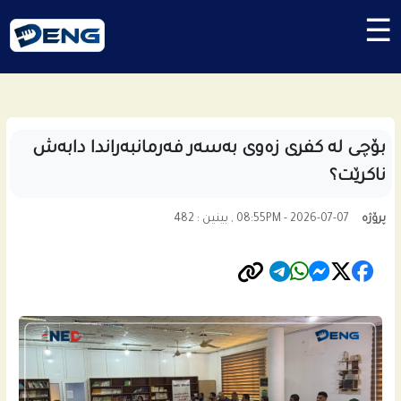
☰
بۆچی له‌ كفری زه‌وی به‌سه‌ر فه‌رمانبه‌راندا دابه‌ش
ناكرێت؟
پرۆژە
08:55PM - 2026-07-07 , بینین : 482