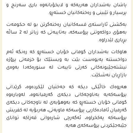
پاشان به‌شداران هه‌ریه‌كه‌ و لایخۆیانه‌وه‌ باری سه‌رنج و
پرسیار و تێبینی و ره‌خنه‌كانیان خسته‌ڕو.
به‌گشتى ئاراسته‌ى قسه‌كانیان ره‌خنه‌گرتن بو له‌ حكومه‌ت
به‌هۆی دواكه‌وتنى پرۆسه‌كه‌، به‌تایبه‌تى كه‌ زیاتر له‌ 2 ساڵه‌
بڕیاری لێدراوه‌.
هاوكات به‌شداران گومانى خۆیان خسته‌ڕو كه‌ ره‌نگه‌ ئه‌م
دواخستنه‌ په‌یوه‌ست بێت به‌ ویستێك بۆ خزمه‌تى پرۆژه‌
نیشته‌جێبونه‌كانى كه‌رتى تایبه‌ت له‌ سنوره‌كه‌دا به‌وه‌ى
بازاڕیان نه‌شكێت.
هه‌روه‌ك خاڵێكى دیكه‌ كه‌ جه‌ختیان لێكرده‌وه‌، گرێدانى
پرۆسه‌كه‌یه‌ به‌ناوچه‌كانى دیكه‌ى گه‌رمیانه‌وه‌، له‌وباره‌وه‌
گومانى خۆیان خسته‌ڕو كه‌ به‌وهۆیه‌ى له‌ ناوچه‌كانى دیكه‌ى
گه‌رمیان ئاماده‌كاریی پرۆسه‌كه‌ ماویه‌تى، هه‌ربۆیه‌ له‌ كفریش
پرۆسه‌كه‌ په‌كخراوه‌، ئه‌گه‌رچی شاره‌وانى قه‌زاكه‌ تواناى
جێبه‌جێكردنى پرۆسه‌كه‌ى هه‌یه‌.