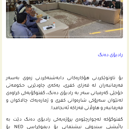
رادیۆی ده‌نگ
بۆ تاوتوێكردنى هۆكاره‌كانى دابه‌شنه‌كردنى زه‌وی به‌سه‌ر
فه‌رمانبه‌ران له‌ قه‌زاى كفری، یه‌كه‌ى چاودێریی حكومه‌تى
خۆجێی گه‌رمیانى سه‌ر به‌ رادیۆی ده‌نگ، گفتوگۆیه‌كى كراوه‌ى
له‌نێوان سه‌رۆكى شاره‌وانى كفری و ژماره‌یه‌ك چالاكوان و
فه‌رمانبه‌ر و هاوڵاتى قه‌زاكه‌ ئه‌نجامدا.
گفتوگۆكه‌ له‌چوارچێوه‌ی پرۆژه‌یه‌كى رادیۆی ده‌نگ دێت به‌
پاڵپشتی سندوقی نیشتمانى بۆ دیموكراسی NED بۆ