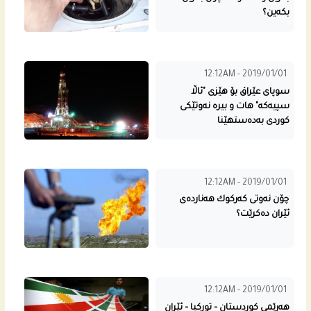
بكه‌ین؟
12:12AM - 2019/01/01
سوپای عێراق بۆ هێزى "ئاڵا
سپیه‌كه‌" هات و بیره‌ نه‌وتێكى
كوردى به‌ده‌ستهێنا
12:12AM - 2019/01/01
چۆن نه‌وتی كه‌ركوك هه‌نارده‌ی
ئێران ده‌كرێت؟
12:12AM - 2019/01/01
هەرێمی كوردستان – توركیا – ئێران