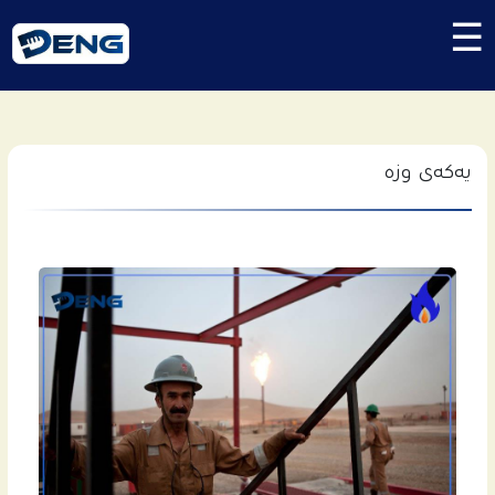
☰
یەکەی وزە