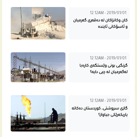
12:12AM - 2019/01/01
کان وکانزاکان لە دەڤەرى گەرمیان
و ئاسۆکانى ئایندە
12:12AM - 2019/01/01
گرنگیی بونى وێستگه‌ى كاره‌با
له‌گه‌رمیان له‌ چیی دایه‌؟
12:12AM - 2019/01/01
گازى سروشتى، كوردستان ده‌كاته‌
یاریكه‌رێكى جیاواز؟