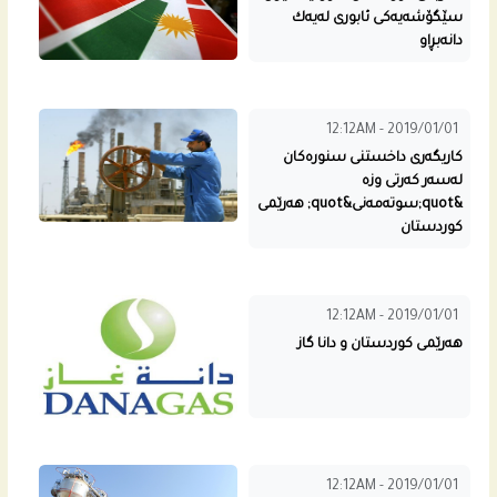
سێگۆشەیەكی ئابوری لەیەك
دانەبڕاو
12:12AM - 2019/01/01
كاریگه‌ری داخستنی سنوره‌كان
له‌سه‌ر كه‌رتی وزه‌
&quot;سوته‌مه‌نی&quot; هه‌رێمى
كوردستان
12:12AM - 2019/01/01
هه‌رێمى كوردستان و دانا گاز
12:12AM - 2019/01/01