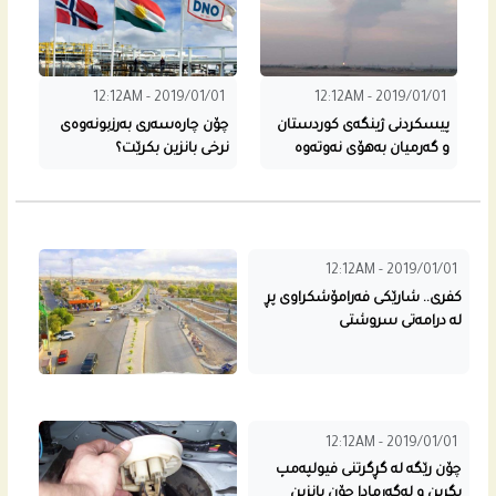
12:12AM - 2019/01/01
12:12AM - 2019/01/01
پیسكردنى ژینگه‌ى كوردستان
چۆن چاره‌سه‌رى به‌رزبونه‌وه‌ى
و گه‌رمیان به‌هۆی نه‌وته‌وه‌
نرخی بانزین بكرێت؟
12:12AM - 2019/01/01
كفری.. شارێکی فەرامۆشکراوی پڕ
لە درامەتی سروشتی
12:12AM - 2019/01/01
چۆن رێگه‌ له‌ گڕگرتنى فیولپه‌مپ
بگرین و له‌گه‌رمادا چۆن بانزین