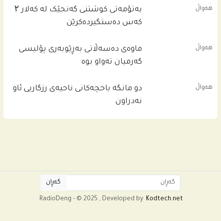
هەواڵ
بەتۆمەتی کوشتنی گەنجێک لە کەلار ۲
کەس دەستگیردەکرێن
هەواڵ
ماوەی دەسەڵاتی بەڕێوبەری پۆلیسی
گەرمیان تەواو بوە
هەواڵ
دو مانگە باخچەکانی ناحیەی رزگاریی ئاو
نەدراون
RadioDeng - © 2025 , Developed by
Kodtech.net