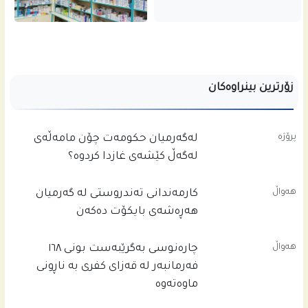
زۆرترین بینراوەکان
پرۆژە
له‌گه‌رمیان حكومه‌ت چۆن مامه‌ڵه‌ى
له‌گه‌ڵ كێشه‌ى غازدا كردوه‌؟
هەواڵ
کارمەندانی تەندروستی لە گەرمیان
هەڕەشەی بایکۆت دەکەن
هەواڵ
چاره‌نوسى به‌گرێبه‌ست بونى ١٦٨
فه‌رمانبه‌ر له‌ قه‌زاى كفرى به‌ ناڕونى
ماوه‌ته‌وه‌