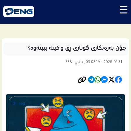
☰
چۆن بەرەنگاری گوتاری ڕق و كینە ببینەوە؟
03:08PM - 2026-01-31 , بینین : 538