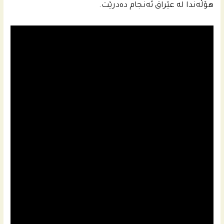
هۆڵه‌ندا له‌ عێراق ئه‌نجام ده‌درێت.