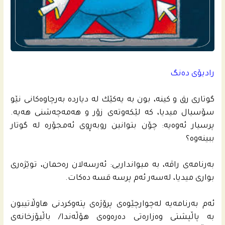
رادیۆی ده‌نگ
گوتارى رق و كینه‌، بون به‌ یه‌كێك له‌ دیارده‌ به‌رچاوه‌كانى نێو
سۆسیال میدیا، كه‌ لێكه‌وته‌ى زۆر و هه‌مه‌چه‌شنی هه‌یه‌.
پرسیار ئه‌وه‌یه‌: چۆن بتوانین روبه‌ڕوى ئه‌مجۆره‌ له‌ گوتار
ببینه‌وه‌؟
بەرنامەی راڤە، بە میوانداریی: ئەرسەلان رەحمان، توێژەری
بواری میدیا، له‌سه‌ر ئه‌م پرسه‌ قسه‌ ده‌كات.
ئه‌م به‌رنامه‌یه‌ له‌چوارچێوه‌ى پرۆژه‌ى پته‌وكردنى هاوڵاتیبون
به‌ پاڵپشتى وه‌زاره‌تى ده‌ره‌وه‌ى هۆڵه‌ندا/ باڵیۆزخانه‌ى