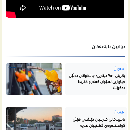
دوایین بابەتەکان
هەواڵ
بانزینی ۷٥۰ دیناریی؛ چالاکوانان دەڵێن
جیاوازیی لەنێوان کەلار و کفریدا
دەکرێت
هەواڵ
ناحییه‌كانى گه‌رمیان كێشه‌ى هێڵى
گواستنه‌وه‌ى گشتییان هه‌یه‌