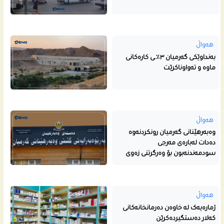
هەواڵ
بەنداوێکی گەرمیان ٣٪ـی کارەکانی
ماوە و تەواوناکرێت
هەواڵ
وەبەرهێنانی گەرمیان رونکردنەوە
دەدات لەبارەی مەرجی
سودمەندنەبون بۆ وەرگرتنی زەوی
هەواڵ
ژمارەیەک لە خاوەن دەرمانخانەکانی
کەلار دەستگیردەکرێن