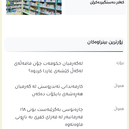
کەلار دەستگیردەکرێن
زۆرترین بینراوەکان
پرۆژە
له‌گه‌رمیان حكومه‌ت چۆن مامه‌ڵه‌ى
له‌گه‌ڵ كێشه‌ى غازدا كردوه‌؟
هەواڵ
کارمەندانی تەندروستی لە گەرمیان
هەڕەشەی بایکۆت دەکەن
هەواڵ
چاره‌نوسى به‌گرێبه‌ست بونى ١٦٨
فه‌رمانبه‌ر له‌ قه‌زاى كفرى به‌ ناڕونى
ماوه‌ته‌وه‌