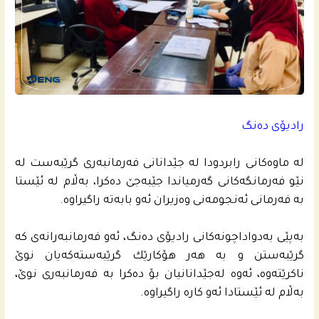
رادیۆی دەنگ
له‌ ماوه‌كانى رابردودا له‌ جێدانانى فه‌رمانبه‌رى گرێبەست له‌
نێو فه‌رمانگه‌كانى گه‌رمیاندا جێبه‌جێ ده‌كرا، به‌ڵام له‌ ئێستا
به‌ فه‌رمانى ئه‌نجومه‌نی وه‌زیران ئه‌و بابه‌ته‌ راگیراوه‌.
به‌پێى به‌دواداچونه‌كانى رادیۆى ده‌نگ، ئه‌و فه‌رمانبه‌رانه‌ى كه‌
گرێبەستن و به‌ هه‌ر هۆكارێك گرێبه‌سته‌كه‌یان نوێ
ناكرێته‌وه‌، ئه‌وه‌ له‌جێدانانیان بۆ ده‌كرا به‌ فه‌رمانبه‌رى نوێ،
به‌ڵام له‌ ئێستادا ئه‌و كاره‌ راگیراوه‌.