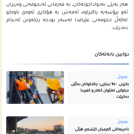
هه‌ر به‌پێى به‌دواداچونه‌كان، به‌ فه‌رمانى ئه‌نجومه‌نى وه‌زیران
ئه‌و پرۆسەیە‌ راگیراوه‌، ئه‌مه‌ش به‌ هۆكارى ئه‌وه‌ى تاوه‌كو
له‌گه‌ڵ حكومه‌تى عێراقدا له‌سه‌ر بودجه‌ رێكه‌وتن ئه‌نجام
ده‌درێت.
دوایین بابەتەکان
هەواڵ
بانزینی ۷٥۰ دیناریی؛ چالاکوانان دەڵێن
جیاوازیی لەنێوان کەلار و کفریدا
دەکرێت
هەواڵ
ناحییه‌كانى گه‌رمیان كێشه‌ى هێڵى