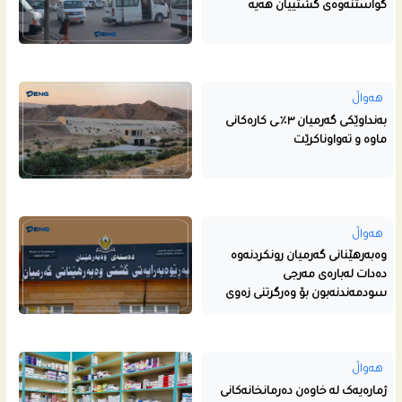
گواستنه‌وه‌ى گشتییان هه‌یه‌
هەواڵ
بەنداوێکی گەرمیان ٣٪ـی کارەکانی
ماوە و تەواوناکرێت
هەواڵ
وەبەرهێنانی گەرمیان رونکردنەوە
دەدات لەبارەی مەرجی
سودمەندنەبون بۆ وەرگرتنی زەوی
هەواڵ
ژمارەیەک لە خاوەن دەرمانخانەکانی