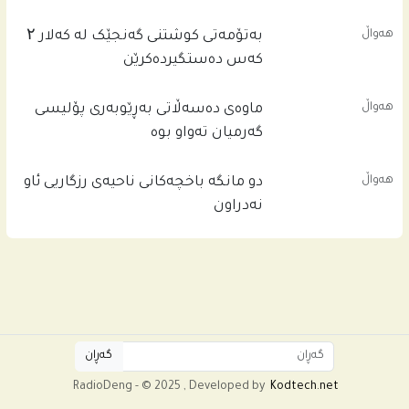
هەواڵ
بەتۆمەتی کوشتنی گەنجێک لە کەلار ۲
کەس دەستگیردەکرێن
هەواڵ
ماوەی دەسەڵاتی بەڕێوبەری پۆلیسی
گەرمیان تەواو بوە
هەواڵ
دو مانگە باخچەکانی ناحیەی رزگاریی ئاو
نەدراون
RadioDeng - © 2025 , Developed by
Kodtech.net