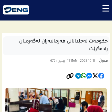
☰
حکومەت لەجێدانانی فەرمانبەران لەگەرمیان
رادەگرێت
هەواڵ
11:11AM - 2025-10-13 , بینین : 672