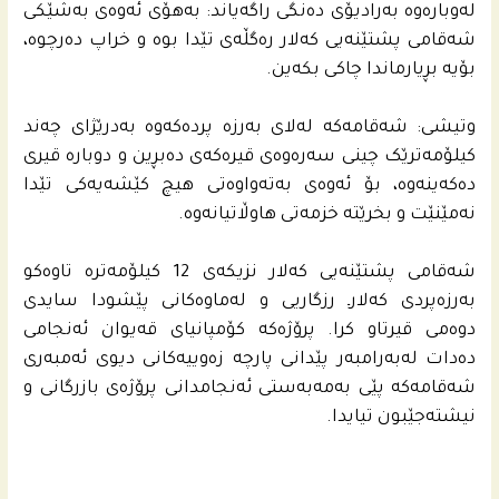
له‌وباره‌وه‌ بەرادیۆی دەنگی راگەیاند: بەهۆی ئەوەی بەشێکی
شەقامی پشتێنەیی کەلار رەگڵەی تێدا بوە و خراپ دەرچوە،
بۆیە بڕیارماندا چاکی بکەین.
وتیشی: شەقامەکە لەلای بەرزە پردەکەوە بەدرێژای چەند
کیلۆمەترێک چینی سەرەوەی قیره‌كه‌ى دەبڕین و دوبارە قیری
دەکەینەوە، بۆ ئەوەی بەتەواوەتی هیچ کێشەیەکی تێدا
نەمێنێت و بخرێتە خزمەتی هاوڵاتیانەوە.
شەقامی پشتێنەیی کەلار نزیکەی 12 کیلۆمەترە تاوەکو
بەرزەپردی کەلارـ رزگاریی و لەماوەکانی پێشودا سایدی
دوەمی قیرتاو کرا. پرۆژه‌كه‌ كۆمپانیای قه‌یوان ئه‌نجامى
ده‌دات لەبەرامبەر پێدانی پارچە زەوییەکانى دیوی ئه‌مبه‌رى
شه‌قامه‌كه‌ پێی به‌مه‌به‌ستى ئه‌نجامدانى پرۆژه‌ى بازرگانى و
نیشته‌جێبون تیایدا.