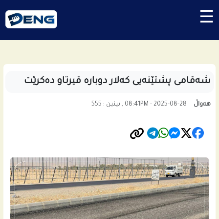
☰
شه‌قامى پشتێنه‌یی كه‌لار دوباره‌ قیرتاو ده‌كرێت
هەواڵ
08:41PM - 2025-08-28 , بینین : 555