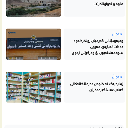
ماوە و تەواوناکرێت
هەواڵ
وەبەرهێنانی گەرمیان رونکردنەوە
دەدات لەبارەی مەرجی
سودمەندنەبون بۆ وەرگرتنی زەوی
هەواڵ
ژمارەیەک لە خاوەن دەرمانخانەکانی
کەلار دەستگیردەکرێن