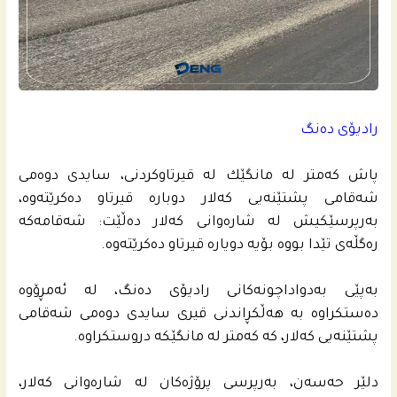
رادیۆی ده‌نگ
پاش كه‌متر له‌ مانگێك له‌ قیرتاوكردنى، سایدی دوه‌مى
شه‌قامى پشتێنه‌یی كه‌لار دوباره‌ قیرتاو ده‌كرێته‌وه‌،
به‌رپرسێكیش له‌ شاره‌وانى كه‌لار ده‌ڵێت: شه‌قامه‌كه‌
ره‌گڵه‌ى تێدا بووه‌ بۆیه‌ دویاره‌ قیرتاو ده‌كرێته‌وه‌.
به‌پێی به‌دواداچونه‌كانى رادیۆی ده‌نگ، له‌ ئه‌مڕۆوه‌
ده‌ستكراوه‌ به‌ هه‌ڵكڕاندنى قیری سایدی دوه‌مى شه‌قامی
پشتێنه‌یی كه‌لار، كه‌ كه‌متر له‌ مانگێكه‌ دروستكراوه‌.
دلێر حەسەن، بەرپرسی پرۆژەکان لە شارەوانی کەلار،