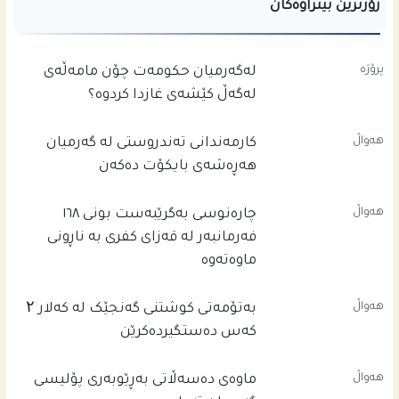
زۆرترین بینراوەکان
پرۆژە
له‌گه‌رمیان حكومه‌ت چۆن مامه‌ڵه‌ى
له‌گه‌ڵ كێشه‌ى غازدا كردوه‌؟
هەواڵ
کارمەندانی تەندروستی لە گەرمیان
هەڕەشەی بایکۆت دەکەن
هەواڵ
چاره‌نوسى به‌گرێبه‌ست بونى ١٦٨
فه‌رمانبه‌ر له‌ قه‌زاى كفرى به‌ ناڕونى
ماوه‌ته‌وه‌
هەواڵ
بەتۆمەتی کوشتنی گەنجێک لە کەلار ۲
کەس دەستگیردەکرێن
هەواڵ
ماوەی دەسەڵاتی بەڕێوبەری پۆلیسی