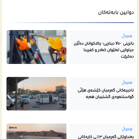
دوایین بابەتەکان
هەواڵ
بانزینی ۷٥۰ دیناریی؛ چالاکوانان دەڵێن
جیاوازیی لەنێوان کەلار و کفریدا
دەکرێت
هەواڵ
ناحییه‌كانى گه‌رمیان كێشه‌ى هێڵى
گواستنه‌وه‌ى گشتییان هه‌یه‌
هەواڵ
بەنداوێکی گەرمیان ٣٪ـی کارەکانی