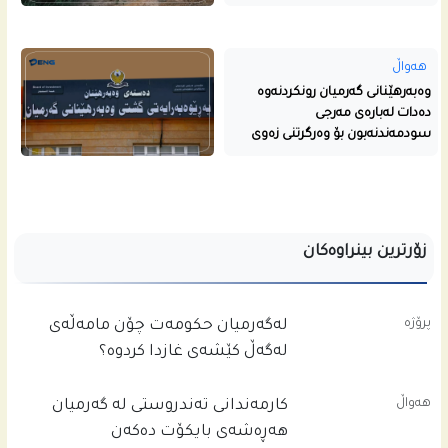
هەواڵ
وەبەرهێنانی گەرمیان رونکردنەوە
دەدات لەبارەی مەرجی
سودمەندنەبون بۆ وەرگرتنی زەوی
زۆرترین بینراوەکان
پرۆژە
له‌گه‌رمیان حكومه‌ت چۆن مامه‌ڵه‌ى
له‌گه‌ڵ كێشه‌ى غازدا كردوه‌؟
هەواڵ
کارمەندانی تەندروستی لە گەرمیان
هەڕەشەی بایکۆت دەکەن