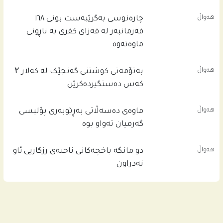
هەواڵ
چاره‌نوسى به‌گرێبه‌ست بونى ١٦٨
فه‌رمانبه‌ر له‌ قه‌زاى كفرى به‌ ناڕونى
ماوه‌ته‌وه‌
هەواڵ
بەتۆمەتی کوشتنی گەنجێک لە کەلار ۲
کەس دەستگیردەکرێن
هەواڵ
ماوەی دەسەڵاتی بەڕێوبەری پۆلیسی
گەرمیان تەواو بوە
هەواڵ
دو مانگە باخچەکانی ناحیەی رزگاریی ئاو
نەدراون