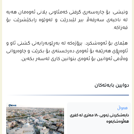
وتیشى: بۆ چاره‌سه‌رى گرفتى كه‌مئاوىی پلانى ئه‌وه‌مان هه‌یه‌
له‌ ناحیه‌ى سه‌رقه‌ڵا بیر لێبدرێت و له‌وێوه‌ رابكێشرێت بۆ
قه‌زاكه‌.
هێماى بۆ ئه‌وه‌شكرد: پرۆژەكه‌ له‌ به‌ڕێوبه‌رایه‌تى گشتى ئاو و
ئاوه‌ڕۆى هه‌رێمه‌ بۆ ئه‌وه‌ى ده‌رخسته‌ى بۆ بكرێت و چاوه‌روانى
وه‌ڵامى ئه‌وانین بۆ ئه‌وه‌ى بتوانین كارى له‌سه‌ر بكه‌ین.
دوایین بابەتەکان
هەواڵ
دابەشکردنی زەویی ١٨٠ مەتری لە کفری
هەڵوەشایەوە