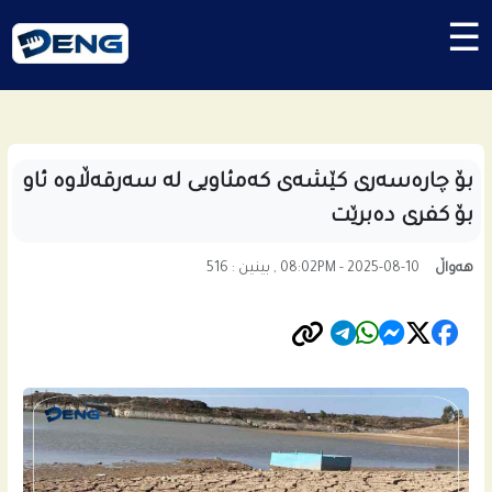
☰
بۆ چاره‌سه‌رى كێشه‌ى كه‌مئاویی لە سەرقەڵاوە ئاو
بۆ کفری دەبرێت
هەواڵ
08:02PM - 2025-08-10 , بینین : 516