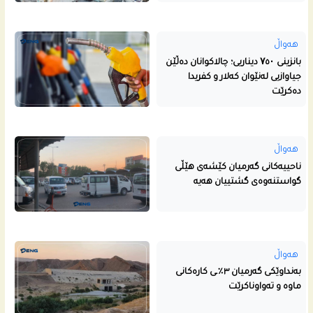
هەواڵ
بانزینی ۷٥۰ دیناریی؛ چالاکوانان دەڵێن
جیاوازیی لەنێوان کەلار و کفریدا
دەکرێت
هەواڵ
ناحییه‌كانى گه‌رمیان كێشه‌ى هێڵى
گواستنه‌وه‌ى گشتییان هه‌یه‌
هەواڵ
بەنداوێکی گەرمیان ٣٪ـی کارەکانی
ماوە و تەواوناکرێت