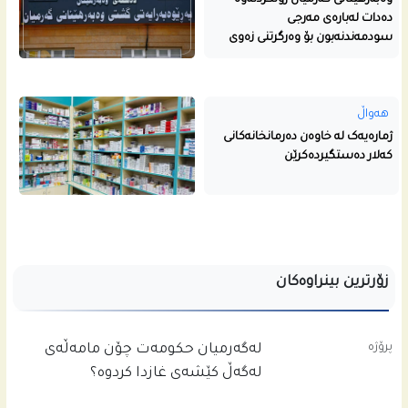
وەبەرهێنانی گەرمیان رونکردنەوە
دەدات لەبارەی مەرجی
سودمەندنەبون بۆ وەرگرتنی زەوی
هەواڵ
ژمارەیەک لە خاوەن دەرمانخانەکانی
کەلار دەستگیردەکرێن
زۆرترین بینراوەکان
پرۆژە
له‌گه‌رمیان حكومه‌ت چۆن مامه‌ڵه‌ى
له‌گه‌ڵ كێشه‌ى غازدا كردوه‌؟