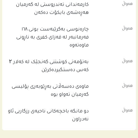
هەواڵ
کارمەندانی تەندروستی لە گەرمیان
هەڕەشەی بایکۆت دەکەن
هەواڵ
چاره‌نوسى به‌گرێبه‌ست بونى ١٦٨
فه‌رمانبه‌ر له‌ قه‌زاى كفرى به‌ ناڕونى
ماوه‌ته‌وه‌
هەواڵ
بەتۆمەتی کوشتنی گەنجێک لە کەلار ۲
کەس دەستگیردەکرێن
هەواڵ
ماوەی دەسەڵاتی بەڕێوبەری پۆلیسی
گەرمیان تەواو بوە
هەواڵ
دو مانگە باخچەکانی ناحیەی رزگاریی ئاو
نەدراون