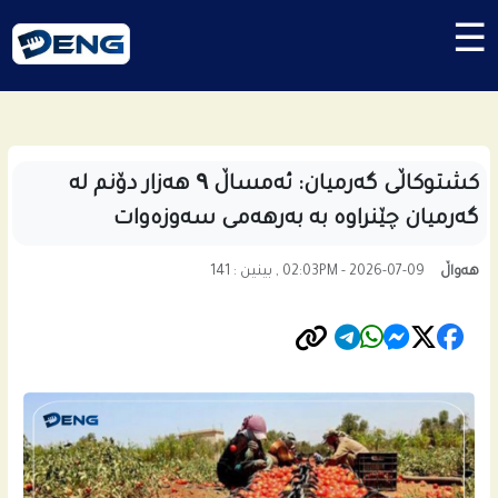
☰
کشتوکاڵی گەرمیان: ئەمساڵ ۹ هەزار دۆنم لە
گەرمیان چێنراوە بە بەرهەمی سەوزەوات
هەواڵ
02:03PM - 2026-07-09 , بینین : 141