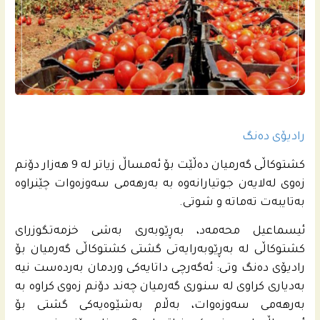
رادیۆی دەنگ
كشتوكاڵى گه‌رمیان ده‌ڵێت بۆ ئه‌مساڵ زیاتر له‌ 9 هه‌زار دۆنم
زه‌وى له‌لایه‌ن جوتیارانه‌وه‌ به‌ به‌رهه‌مى سه‌وزه‌وات چێنراوه‌
به‌تایبه‌ت ته‌ماته‌ و شوتى.
ئیسماعیل محه‌مه‌د، به‌ڕێوبه‌رى به‌شى خزمه‌تگوزراى
كشتوكاڵى له‌ به‌ڕێوبه‌رایه‌تى گشتى كشتوكاڵى گه‌رمیان بۆ
رادیۆى ده‌نگ وتی: ئه‌گه‌رچى داتایه‌كى وردمان به‌رده‌ست نیه‌
به‌دیارى كراوى له‌ سنورى گه‌رمیان چه‌ند دۆنم زه‌وى كراوه‌ به‌
به‌رهه‌مى سه‌وزه‌وات، به‌ڵام به‌شێوه‌یه‌كى گشتى بۆ