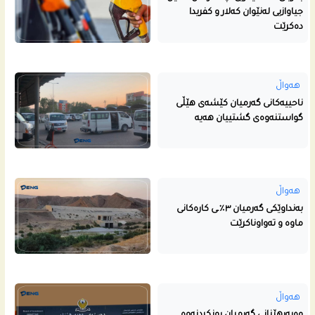
جیاوازیی لەنێوان کەلار و کفریدا
دەکرێت
هەواڵ
ناحییه‌كانى گه‌رمیان كێشه‌ى هێڵى
گواستنه‌وه‌ى گشتییان هه‌یه‌
هەواڵ
بەنداوێکی گەرمیان ٣٪ـی کارەکانی
ماوە و تەواوناکرێت
هەواڵ