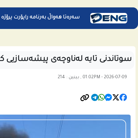
سەرەتا
هەواڵ
بەرنامە
راپۆرت
پرۆژە
سوتاندنی تایە لەناوچەی پیشەسازیی کەل
01:02PM - 2026-07-09 , بینین : 214