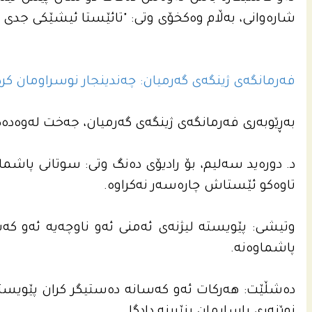
شارەوانی، بەڵام وەکخۆی وتی: "تائێستا ئیشێکی جدی ن
فەرمانگەی ژینگەی گەرمیان: چەندینجار نوسراومان کردوە
بەڕێوبەری فەرمانگەی ژینگەی گەرمیان، جەخت لەوەدەکا
د. دورەید سەلیم، بۆ رادیۆی دەنگ وتی: سوتانی پاشما
تاوەکو ئێستاش چارەسەر نەکراوە.
وتیشی: پێویستە لیژنەی ئەمنی ئەو ناوچەیە ئەو ک
پاشماوەنە.
دەشڵێت: هەرکات ئەو کەسانە دەستیگر کران پێویستە ب