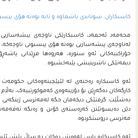
کاسبکاران: سوتاندی پاشماوە و تایە بوەتە هۆی پیسب
محەمەد ئەحمەد، کاسبکارێکی ناوچەی پیشەسازیی کەل
لەناوچەی پیشەسازیی بوەتە هۆی پیسبونی ناوچەکە، چ لە
خۆراکییەکانی ئەو سنورە، هەروەها فڕێدانی پاشەڕ
دیمەنێکی ناشرینیشی پێبەخشیوە.
ئەو کاسبکارە رەخنەی لە لێپێچینەوەکانی حکومەت هە
کارگەکان دەگەڕێن بۆ دۆزینەوەی کەموکورتییەک، بەڵام 
دەشڵێت: گرفتێکی دیکەمان جگە لەمەترسی ژینگەیی و
دێن دەیسوتێنن کەرەستەی کۆنن و رەنگە تەقەمەنیی
مەترسی دروستکردوە.
ئەو کاسبکارە باس لەوەش دەکات دو ساڵ پێش ئێستا 