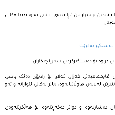
چەندین نوسراویان ئاڕاستەی لایەنی پەیوەندیدارەکانی
ەبەر.
 دەستگیر دەکرێت
یی دراوە بۆ دەستگیرکردنی سەرپێچیکاران.
ى قایمقامیه‌تى قه‌زاى كه‌لار، بۆ رادیۆى ده‌نگ باسى
رێن له‌لایه‌ن هاوڵاتیانە‌وه‌، زیاتر لەکاتی ئێوارانه‌ و ئەو
شارنەوە و دواتر ده‌گه‌ڕێنه‌وه‌ بۆ هه‌ڵگرتنه‌وه‌ى