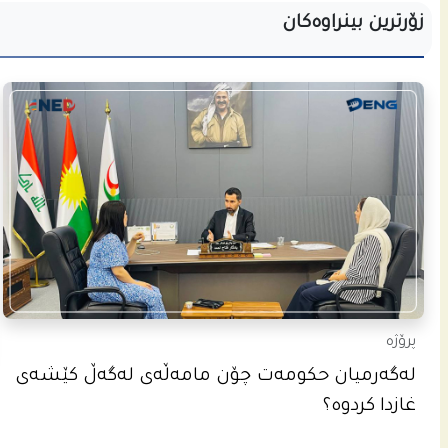
زۆرترین بینراوەکان
پرۆژە
له‌گه‌رمیان حكومه‌ت چۆن مامه‌ڵه‌ى له‌گه‌ڵ كێشه‌ى
غازدا كردوه‌؟