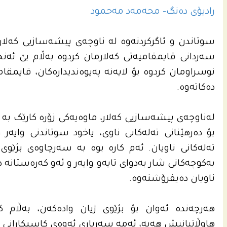
رادیۆی دەنگ- محەمەد مەحمود
سوتاندن و ئاگرکردنەوە لە ناوچەی پیشەسازیی کەلار ک
سەردانی قایمقامیەتی کەلارمان کردوە بەڵام بێ ئەن
نوسراومان کردوە بۆ لایەنە پەیوەندیدارەکان، قایم
دەکاتەوە.
لەناوچەی پیشەسازیی کەلار، ماوەیەکی زۆرە کارێک بە 
بۆ دەرهێنانی تەلەکانی ناوی، یاخود سوتاندنی وای
تەلەکانی ناویان. ئەم کارە بوە بە سەرچاوەی بژێوی 
بەکوچەکانی شار بەدوای تایەو وایەر و ئەو کەرەستانە 
ناویان دەیفرۆشنەوە.
هەرچەندە ئەوان بۆ بژێوی ژیان وادەکەن، بەڵام ک
هاوڵاتیانیش هەیە، ئەمە سەرباری ئەوەی کاسبکارانی 