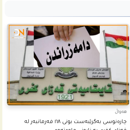
هەواڵ
چاره‌نوسى به‌گرێبه‌ست بونى ١٦٨ فه‌رمانبه‌ر له‌