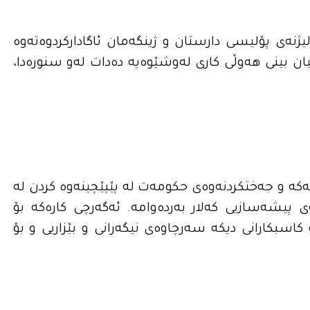
لیژنه‌ى پۆلیسى دارستان و ژینگەمان ئاگاداركردوه‌ته‌وه‌
سێكیان بینى هەوڵی کاری لەوشێوەیە دەدات له‌و سنورەدا،‌
ەکە و جەختکردنەوەی حکومەت لە پێپێچینەوە کردن لە
ی پیشەسازیی کەلار بەردەوامە. ئەگەرچی کارەکە بۆ
اسبکارانی دیکە سەرچاوەی نیگەرانی و بێزاریی و بۆ