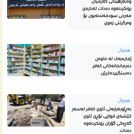
وەبەرهێنانی گەرمیان
رونکردنەوە دەدات لەبارەی
مەرجی سودمەندنەبون بۆ
وەرگرتنی زەوی
هەواڵ
ژمارەیەک لە خاوەن
دەرمانخانەکانی کەلار
دەستگیردەکرێن
هەواڵ
بەڕێوبەرایەتی ئاوی کەلار لەسەر
کێشەی لاوازیی تۆڕی ئاوی
گەڕەکی گۆران رونکردنەوە
دەدات