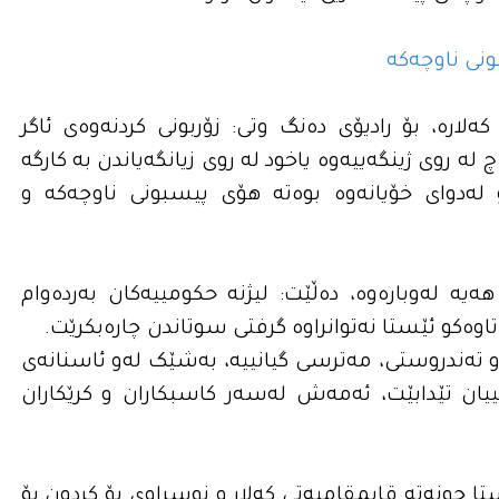
ونی ناوچەکە
ارە، بۆ رادیۆی دەنگ وتی: زۆربونی کردنەوەی ئاگر
 روی ژینگەییەوە یاخود لە روی زیانگەیاندن بە کارگە
ۆ لەدوای خۆیانەوە بوەتە هۆی پیسبونی ناوچەکە و
یە لەوبارەوە، دەڵێت: لیژنە حکومییەکان بەردەوام
تاوەکو ئێستا نەتوانراوە گرفتی سوتاندن چارەبکرێت.
 تەندروستی، مەترسی گیانییە، بەشێک لەو ئاسنانەی
ان تێدابێت، ئەمەش لەسەر کاسبکاران و کرێکاران
چونەتە قایمقامیەتی کەلار و نوسراوی بۆ کردون بۆ