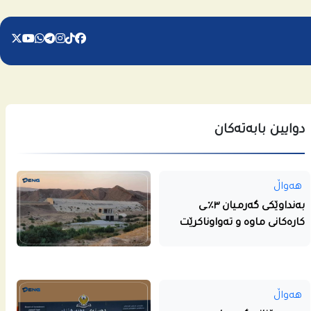
دوایین بابەتەکان
هەواڵ
بەنداوێکی گەرمیان ٣٪ـی
کارەکانی ماوە و تەواوناکرێت
هەواڵ