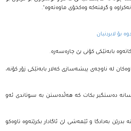
ەکراوە و گرفتەکە وەکخۆی ماوەتەوە".
 بۆ لابردنیان
تەوە بابەتێکی کۆنی بێ چارەسەرە.
وەکان لە ناوچەی پیشەسازی کەلار بابەتێکی زۆر کۆنە،
ەسانە دەستگیر بکات کە هەڵدەستن بە سوتاندی ئەو
درێن بەدادگا و ئێمەشی لێ ئاگادار بکرێتەوە تاوەکو