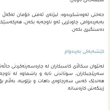
سیمه‌كانى ناویان.
جه‌ختى له‌وه‌شكرده‌وه‌: لیژنه‌ى ئه‌منى خۆمان له‌گه‌ڵ 
به‌به‌رده‌وامى چاودێریی ئه‌و ناوچه‌یه‌ بكه‌ن، هه‌ركه‌
ده‌ستگیرى بكه‌ن.
کێشەیەکی بەردەوام
لەنێوان سکاڵای کاسبکاران لە چارەسەرنەکردنی حاڵەت
سەرپێچیکاران، سوتاندنی تایە و پاشماوە لە ناوچە
هەندێک کەس سەرچاوەی داهات و بژێوییە، بەڵام بۆ ک
ژینگەش کارەساتە.