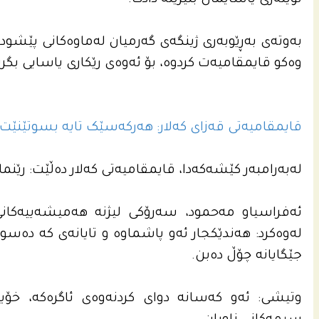
نوێنەری یاسایمان بنێرینە دادگا.
بەوتەی بەڕێوبەری ژینگەی گەرمیان لەماوەکانی پێشودا 
وەکو قایمقامیەت کردوە، بۆ ئەوەی رێکاری یاسایی بگرن
قایمقامیەتی قەزای کەلار: هەرکەسێک تایە بسوتێنێت
لەبەرامبەر کێشەکەدا، قایمقامیەتی کەلار دەڵێت: رێنما
ئه‌فراسیاو مه‌حمود، سه‌رۆكى لیژنه‌ هه‌میشه‌ییه‌كان
له‌وه‌كرد: هه‌ندێكجار ئه‌و پاشماوه‌ و تایانه‌ى كه‌ ده‌سوتێن
جێگایانە چۆڵ دەبن.
وتیشى: ئەو کەسانە دوای کردنەوەی ئاگرەکە، خۆیان دە