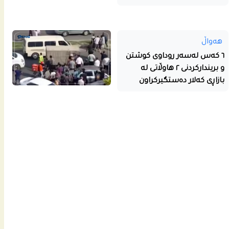
هەواڵ
٦ کەس لەسەر روداوی کوشتن
و بریندارکردنی ٢ هاوڵاتی لە
بازاڕی کەلار دەستگیرکراون