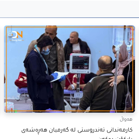
هەواڵ
کارمەندانی تەندروستی لە گەرمیان هەڕەشەی