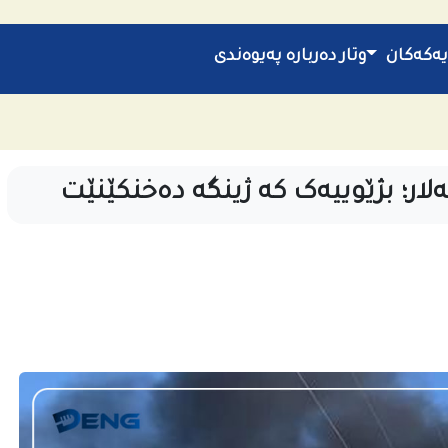
یەکەکان
وتار
دەربارە
پەیوەندی
ار؛ بژێوییەک کە ژینگە دەخنکێنێت