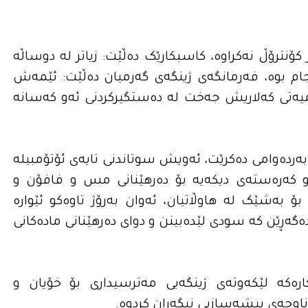
ۆنترۆڵ نەکراوە، کاسبکارێک دەڵێت: زیاتر لە دوساڵە
جام بوە، فەرمانگەی ژینگەی گەرمیان دەڵێت: ئێمەش
قامیەتی کەلاریش جەخت لە دەستگیرکردنی ئەو کەسانە
بەردەوامی دەکرێت، ئەویش سوتاندنی تایەی ئۆتۆمبیلە
ەر و کەرەستەی دیکەیە بۆ دەرهێنانی مس و فافۆن و
بۆ بەشێک لە هاوڵاتیان، ئەوان بەرۆژ تاوەکو ئێوارە
دەگەڕێن کە سودی لێدەبینن و دوای دەرهێنانی مادەکانی
ارەکە لێکەوتەی ژینگەیی مەترسیداری بۆ خۆیان و
ناوچەی پیشەسازیی نیگەران کردوە.