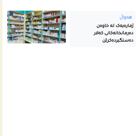
هەواڵ
ژمارەیەک لە خاوەن
دەرمانخانەکانی کەلار
دەستگیردەکرێن