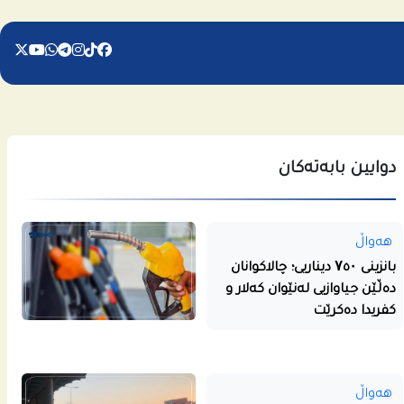
دوایین بابەتەکان
هەواڵ
بانزینی ۷٥۰ دیناریی؛ چالاکوانان
دەڵێن جیاوازیی لەنێوان کەلار و
کفریدا دەکرێت
هەواڵ