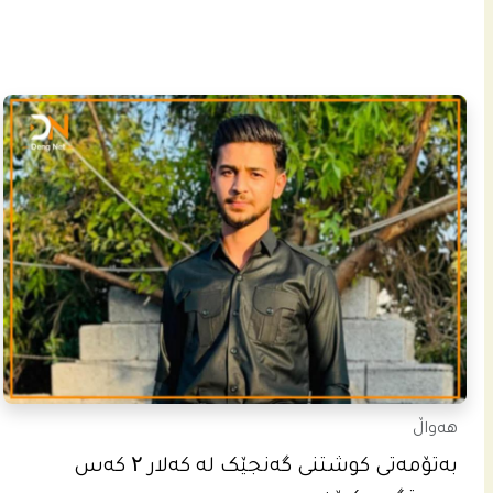
هەواڵ
بەتۆمەتی کوشتنی گەنجێک لە کەلار ۲ کەس