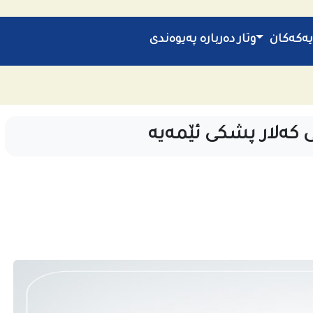
یەکەکان
وتار
دەربارە
پەیوەندی
 کەلار پشکی ئێمەیە