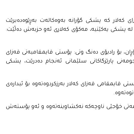
ی کەلار کە پشکی گۆرانە بەوەکالەت بەڕێوەدەبرێت
 لە پشکی یەکێتیە، مەکۆی کەلاری ئەو حزبەش دەڵێت:
ۆڕان، بۆ رادیۆی دەنگ وتی: پۆستی قایمقامیەتی قەزای
ومەنی پارێزگاکانی سلێمانی ئەنجام دەدرێت، پشکی
تی قایمقامی قەزای کەلار بەرزکردوەتەوە بۆ ئیدارەی
توەتەوە.
مەتی خۆجێی ناوچەکە نەکشاوینەتەوە و ئەو پۆستەش