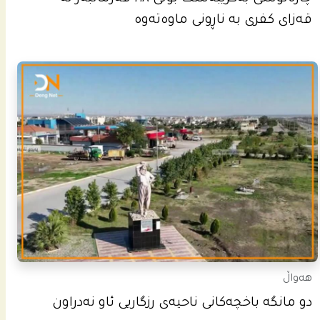
قه‌زاى كفرى به‌ ناڕونى ماوه‌ته‌وه‌
هەواڵ
دو مانگە باخچەکانی ناحیەی رزگاریی ئاو نەدراون