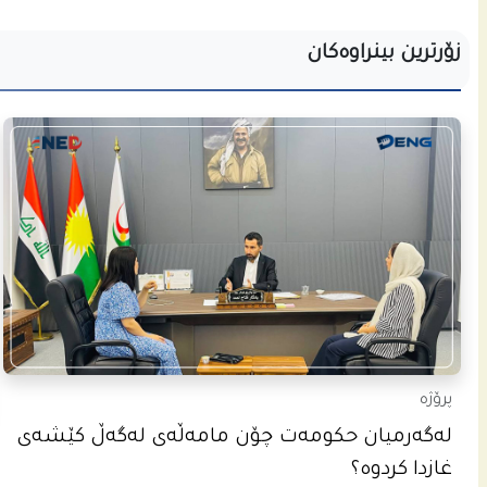
زۆرترین بینراوەکان
پرۆژە
له‌گه‌رمیان حكومه‌ت چۆن مامه‌ڵه‌ى له‌گه‌ڵ كێشه‌ى
غازدا كردوه‌؟