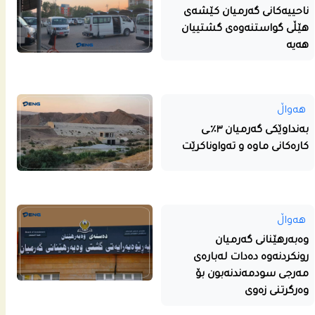
ناحییه‌كانى گه‌رمیان كێشه‌ى
هێڵى گواستنه‌وه‌ى گشتییان
هه‌یه‌
هەواڵ
بەنداوێکی گەرمیان ٣٪ـی
کارەکانی ماوە و تەواوناکرێت
هەواڵ
وەبەرهێنانی گەرمیان
رونکردنەوە دەدات لەبارەی
مەرجی سودمەندنەبون بۆ
وەرگرتنی زەوی