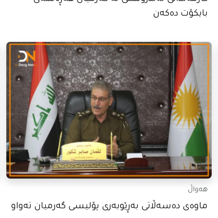
بایکۆت دەکەن
هەواڵ
ماوەی دەسەڵاتی بەڕێوبەری پۆلیسی گەرمیان تەواو