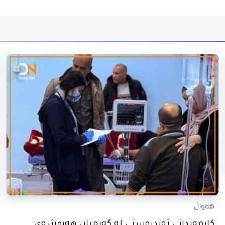
هەواڵ
کارمەندانی تەندروستی لە گەرمیان هەڕەشەی