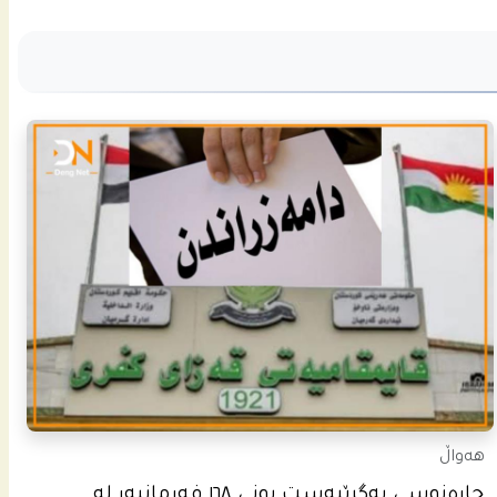
هەواڵ
چاره‌نوسى به‌گرێبه‌ست بونى ١٦٨ فه‌رمانبه‌ر له‌