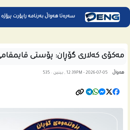
سەرەتا
هەواڵ
بەرنامە
راپۆرت
پرۆژە
مەکۆی کەلاری گۆڕان: پۆستی قایمقامی
هەواڵ
12:39PM - 2026-07-05 , بینین : 535