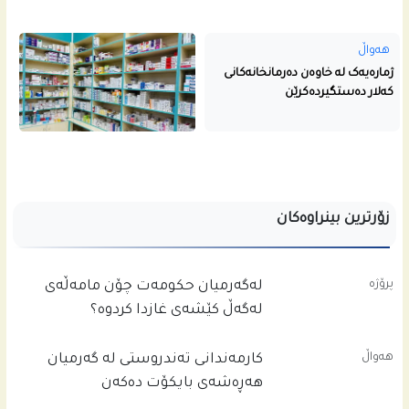
هەواڵ
ژمارەیەک لە خاوەن دەرمانخانەکانی
کەلار دەستگیردەکرێن
زۆرترین بینراوەکان
پرۆژە
له‌گه‌رمیان حكومه‌ت چۆن مامه‌ڵه‌ى
له‌گه‌ڵ كێشه‌ى غازدا كردوه‌؟
هەواڵ
کارمەندانی تەندروستی لە گەرمیان
هەڕەشەی بایکۆت دەکەن