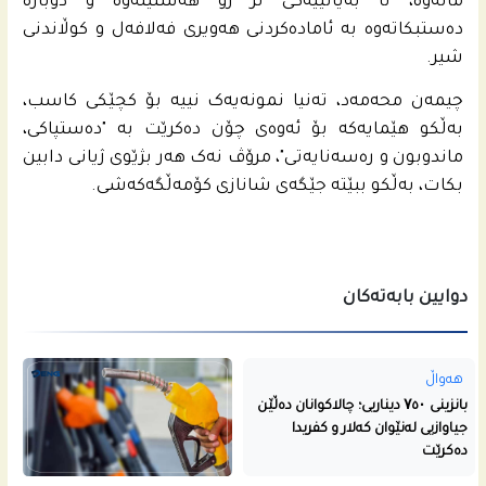
ماڵەوە، تا بەیانییەکی تر زو هەستێتەوە و دوبارە
دەستبکاتەوە بە ئاماده‌كردنى هه‌ویری فەلافەل و کوڵاندنی
شیر.
چیمەن محەمەد، تەنیا نمونەیەک نییە بۆ کچێکی کاسب،
بەڵکو هێمایەکە بۆ ئەوەی چۆن دەکرێت بە "دەستپاکی،
ماندوبون و رەسەنایەتی"، مرۆڤ نەک هەر بژێوی ژیانی دابین
بکات، بەڵکو ببێتە جێگەی شانازی کۆمەڵگەکەشی.
دوایین بابەتەکان
هەواڵ
بانزینی ۷٥۰ دیناریی؛ چالاکوانان دەڵێن
جیاوازیی لەنێوان کەلار و کفریدا
دەکرێت