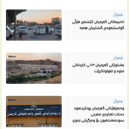
هەواڵ
ناحییه‌كانى گه‌رمیان كێشه‌ى هێڵى
گواستنه‌وه‌ى گشتییان هه‌یه‌
هەواڵ
بەنداوێکی گەرمیان ٣٪ـی کارەکانی
ماوە و تەواوناکرێت
هەواڵ
وەبەرهێنانی گەرمیان رونکردنەوە
دەدات لەبارەی مەرجی
سودمەندنەبون بۆ وەرگرتنی زەوی