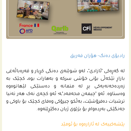
رادیۆی ده‌نگ- هۆزان فه‌ریق
لە گەڕەکی "ئازادی"، لەو شوێنەی دەنگی کڕیار و قەرەباڵه‌غی
بازاڕ تێکەڵی بۆنی خۆشی سرکە و بەهارات بوە، کچێک بە
زەردەخەنەیەکی پڕ لە متمانە و دەستێکی لێهاتوەوە
وەستاوە. ئەو "چیمەن محەمەد"ـە؛ ئەو کچەی نەک هەر تەنیا
ترشیات دەفرۆشێت، بەڵکو چیرۆکی وەفای کچێک بۆ باوکی و
جەنگێکی بەردەوام بۆ بژێوی ژیان دەگێڕێتەوە.
پێشەکییەک لە ئازارەوە بۆ ئومێد