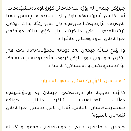
چیرۆکی چیمەن لە رۆژە سەختەکانی کۆرۆناوە دەستپێدەکات.
ئەو کاتەی ڤایرۆسەکە باوکی لێ سەندەوە، چیمەن تەنیا
لەبەردەم بژاردەیەکدا مابوەوە: یان دەبو رێگە بدات دوکانی
ترشیاتەکەی باوکی دابخرێت، یان خۆی ببێتە کۆڵەکەی
خێزانەکەی. ئەو دوەمیانی هەڵبژارد.
وا پێنج ساڵە چیمەن لەم دوکانە بچکۆلانەیەدا، نەک هەر
رێگری لە ونبونی ناوی باوکی کردوە، بەڵکو بوەتە نیشانەیەک
بۆ "دەستڕەنگینی و دەستپاکی" لە شاردا.
"دەستمان ناگۆڕین"؛ نهێنی مانەوە لە بازاڕدا
کاتێک دەچیتە ناو دوکانەکەی، چیمەن بە روخۆشییەوە
دەڵێت: "نەمانویست شاگرد دابنێین، چونکە
مشتەرییەکانمان تایبەتن، ئەوان تامی دەستی خێزانەکەی
ئێمەیان ناسیوە".
چیمەن بە هاوکاری دایکی و خوشکەکانی، هەمو رۆژێک لە