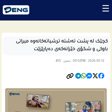
☰
کچێک لە پشت تەشتە ترشیاتەکانەوە میراتی
باوکی و شکۆی خێزانەکەی دەپارێزێت
09:02PM - 2026-05-12 , بینین : 455