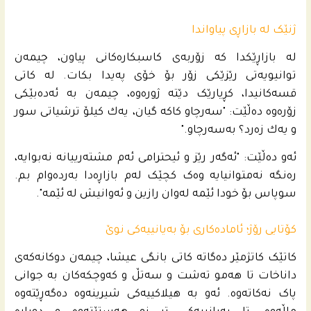
ژنێک لە بازاڕی پیاواندا
لە بازاڕێکدا کە زۆربەی کاسبکارەکانی پیاون، چیمەن
توانیویەتی رێزێکی زۆر بۆ خۆی پەیدا بکات. لە کاتی
قسەکانیدا، کڕیارێک دێتە ژورەوە، چیمەن بە ئەدەبێکی
زۆرەوە دەڵێت: "سەرچاو کاکە گیان، یه‌ك كیلۆ ترشیاتى سور
و یه‌ك زه‌رد؟ به‌سه‌رچاو."
ئەو دەڵێت: "ئەگەر رێز و ئیحترامی ئەم مشتەرییانە نەبوایە،
رەنگە نەمتوانیایە وەک کچێک لەم بازاڕەدا بەردەوام بم.
سوپاس بۆ خودا ئێمە لەوان رازین و ئەوانیش لە ئێمە".
کۆتایی رۆژ؛ ئامادەکاری بۆ بەیانییەکی نوێ
کاتێک کاتژمێر دەگاتە کاتی بانگی عیشا، چیمەن دوکانەکەی
داناخات تا هەمو تەشت و سەتڵ و کەوچکەکان بە جوانی
پاک نەکاتەوە. ئەو بە هیلاکییەکی شیرینەوە دەگەڕێتەوە