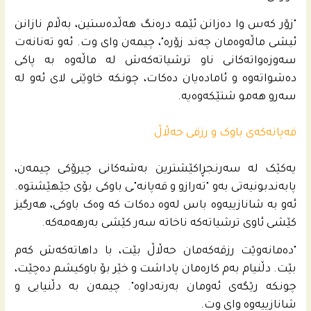
"زۆر کەس وا دەزانن ئێمە درەنگ هەڵدەستین، بەڵام نازانن
ئیشی ماڵەوەمان چەند زۆرە"، چیمەن وای وت. ئەو تەنانەت
سەوزەواتەکانی ناو ترشیاتەکەش لە ماڵەوە بە پاکی
دەشواتەوە و ئامادەیان دەکات، چونکە خاوێنی لای ئەو لە
سەرو هەمو شتێکەوەیە.
قەپانەکەی باوک و رزقی حەڵاڵ
یەکێک لە سەرنجڕاکێشترین بەشەکانی چیرۆکی چیمەن،
پابەندبونیەتی بەو "تەرازو و قەپانە"ـی باوکی بۆی جێهێشتوە.
ئەو بە شانازییەوە باس لەوە دەکات کە وەک باوکی، هەرگیز
کێشی ئاوی ترشیاتەکە ناخاتە سەر کێشی بەرهەمەکە.
"دەمانەوێت رزقەکەمان حەڵاڵ بێت، با داهاتەکەش کەم
بێت. دڵنیام بەم کارەمان پاداشت و خێر بۆ باوکیشم دەچێت،
چونکە رێگەی ئەومان بەرنەداوە". چیمه‌ن به‌ دڵنیایی و
شانازییه‌وه‌ وای وت.