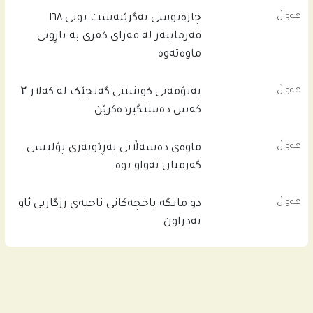
هەواڵ
چاره‌نوسى به‌گرێبه‌ست بونى ١٦٨
فه‌رمانبه‌ر له‌ قه‌زاى كفرى به‌ ناڕونى
ماوه‌ته‌وه‌
هەواڵ
بەتۆمەتی کوشتنی گەنجێک لە کەلار ۲
کەس دەستگیردەکرێن
هەواڵ
ماوەی دەسەڵاتی بەڕێوبەری پۆلیسی
گەرمیان تەواو بوە
هەواڵ
دو مانگە باخچەکانی ناحیەی رزگاریی ئاو
نەدراون