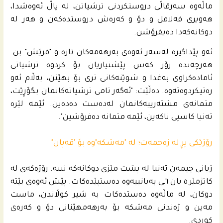
ماڵەوە سەرقاڵی دروستکردنی ترشیاتن، له‌ پاڵ ئه‌وه‌شدا،
هه‌ویری فه‌لافل و دۆ و كه‌ره‌ش دروستده‌كه‌ن و هه‌ر له‌
دوكانه‌كه‌دا ده‌یفرۆشن.
ئەو پێداگیرە لەسەر ئەوەی بەرهەمەکان تازه‌ و "فرێش" بن.
هەرچەندە زۆر کەس پێشنیاریان بۆ کردوە ترشیاتی
ئامادەکراوی بەغدا و شوێنەکانی تری بۆ بهێنن، بەڵام ئەو
رەتیکردوەتەوە. دەڵێت: "ئەگەر تامی ترشیاتەکانمان بگۆڕێت،
متمانەی مشتەرییەکانمان لەدەست دەدەین. ئێمە لێرە
تەنیا کاسپی ناکەین، ئێمە متمانە دەفرۆشین".
رۆژێکی پڕ لە زەحمەت؛ لە "مەشکە"وە بۆ "قەپان"
ژیانی چیمەن تەنیا لە پشت مێزی دوکانەکە نییە. رۆژەکەی لە
کاتژمێر ٥ یان ٦ـى بەیانییەوە دەستپێدەکات. پێش ئەوەی بێتە
دوکان، لە ماڵەوە دەستدەکات بە شیر کوڵاندن، ماست
مەین و ژەندنی مەشکە بۆ بەرهەمهێنانی دۆ و کەرەی
کوردی.