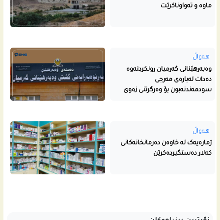
ماوە و تەواوناکرێت
هەواڵ
وەبەرهێنانی گەرمیان رونکردنەوە
دەدات لەبارەی مەرجی
سودمەندنەبون بۆ وەرگرتنی زەوی
هەواڵ
ژمارەیەک لە خاوەن دەرمانخانەکانی
کەلار دەستگیردەکرێن