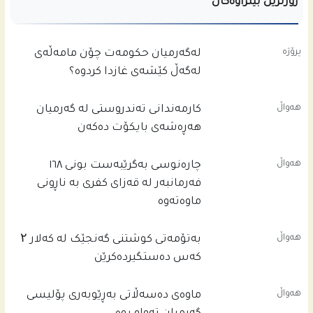
زۆرترین بینراوەکان
پرۆژە
له‌گه‌رمیان حكومه‌ت چۆن مامه‌ڵه‌ى
له‌گه‌ڵ كێشه‌ى غازدا كردوه‌؟
هەواڵ
کارمەندانی تەندروستی لە گەرمیان
هەڕەشەی بایکۆت دەکەن
هەواڵ
چاره‌نوسى به‌گرێبه‌ست بونى ١٦٨
فه‌رمانبه‌ر له‌ قه‌زاى كفرى به‌ ناڕونى
ماوه‌ته‌وه‌
هەواڵ
بەتۆمەتی کوشتنی گەنجێک لە کەلار ۲
کەس دەستگیردەکرێن
هەواڵ
ماوەی دەسەڵاتی بەڕێوبەری پۆلیسی