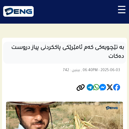
☰
به‌ تێچویه‌كى كه‌م ئامێرێكى پاككردنى پیاز دروست
ده‌كات
06:40PM - 2025-06-03 , بینین : 742