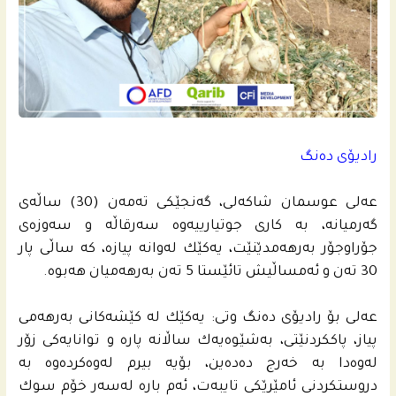
رادیۆی ده‌نگ
عه‌لی عوسمان شاكه‌لی، گه‌نجێكى ته‌مه‌ن (30) ساڵه‌ى
گه‌رمیانه‌، به‌ كاری جوتیارییه‌وه‌ سه‌رقاڵه‌ و سه‌وزه‌ى
جۆراوجۆر به‌رهه‌مدێنێت، یه‌كێك له‌وانه‌ پیازه‌، كه‌ ساڵی پار
30 ته‌ن و ئه‌مساڵیش تائێستا 5 ته‌ن به‌رهه‌میان هه‌بوه‌.
عه‌لی بۆ رادیۆی ده‌نگ وتى: یه‌كێك له‌ كێشه‌كانى به‌رهه‌مى
پیاز، پاككردنێتى، به‌شێوه‌یه‌ك ساڵانه‌ پاره‌ و توانایه‌كى زۆر
له‌وه‌دا به‌ خه‌رج ده‌ده‌ین، بۆیه‌ بیرم له‌وه‌كرده‌وه‌ به‌
دروستكردنى ئامێرێكى تایبه‌ت، ئه‌م باره‌ له‌سه‌ر خۆم سوك