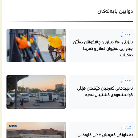
دوایین بابەتەکان
هەواڵ
بانزینی ۷٥۰ دیناریی؛ چالاکوانان دەڵێن
جیاوازیی لەنێوان کەلار و کفریدا
دەکرێت
هەواڵ
ناحییه‌كانى گه‌رمیان كێشه‌ى هێڵى
گواستنه‌وه‌ى گشتییان هه‌یه‌
هەواڵ
بەنداوێکی گەرمیان ٣٪ـی کارەکانی