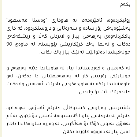
بكه‌م.
رونیكرده‌وه‌: ئامێره‌كه‌م به‌ هاوكارى "وه‌ستا مه‌سعود"
به‌شێوه‌یه‌كى زۆر ساده‌ و سه‌ره‌تایی و دروستكردوه‌، كه‌ كارى
پاككردنه‌وه‌ى به‌رهه‌مى پیاز و لابردنى گه‌ڵا و ریشكه‌كه‌ى
ده‌كات و ته‌نها یه‌ك كرێكاریشى پێویسته‌، له‌ ماوه‌ى 90
خوله‌كیشدا ده‌توانێت ته‌نێك پیاز پاك بكات.
له‌ گه‌رمیان و كوردستاندا پیاز له‌ هاویناندا دێته‌ به‌رهه‌م و
جوتیارێكى زۆریش كار له‌ به‌رهه‌مهێنانى دا ده‌كه‌ن، له‌و
ماوه‌یه‌شدا رێگه‌ به‌ هاورده‌كردنى نادرێت، ئه‌مه‌ش واده‌كات
هانده‌رێك بێت بۆ چاندنى.
پێشتریش وه‌زاره‌تى كشتوكاڵی هه‌رێم ئاماژه‌ى به‌وه‌دابو،
هه‌رێم له‌ به‌رهه‌مى پیازدا گه‌یشتوه‌ته‌ ئاستى خۆبژێوی، به‌ڵام
به‌هۆی نه‌بونى كۆگا بۆ هه‌ڵگرتنى، له‌ وه‌رزه‌ سارده‌كاندا ناچار
ده‌بن پیاز له‌ ده‌ره‌وه‌ هاورده‌ بكه‌ن.