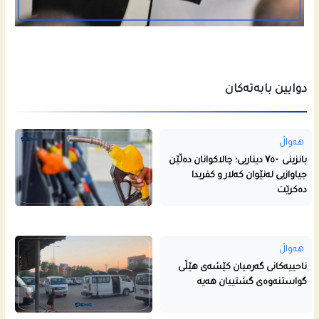
دوایین بابەتەکان
هەواڵ
بانزینی ۷٥۰ دیناریی؛ چالاکوانان دەڵێن
جیاوازیی لەنێوان کەلار و کفریدا
دەکرێت
هەواڵ
ناحییه‌كانى گه‌رمیان كێشه‌ى هێڵى
گواستنه‌وه‌ى گشتییان هه‌یه‌