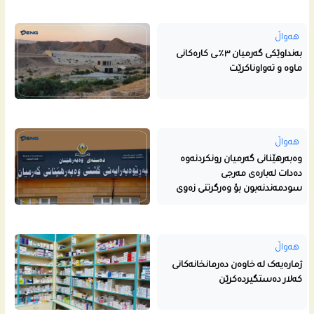
هەواڵ
بەنداوێکی گەرمیان ٣٪ـی کارەکانی
ماوە و تەواوناکرێت
هەواڵ
وەبەرهێنانی گەرمیان رونکردنەوە
دەدات لەبارەی مەرجی
سودمەندنەبون بۆ وەرگرتنی زەوی
هەواڵ
ژمارەیەک لە خاوەن دەرمانخانەکانی
کەلار دەستگیردەکرێن