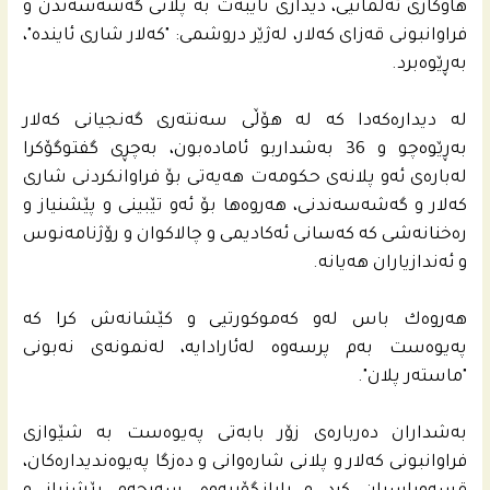
هاوكاری ئه‌ڵمانیی، دیداری تایبەت بە پلانی گەشەسەندن و
فراوانبونی قەزای کەلار، لەژێر دروشمى: "کەلار شاری ئایندە"،
به‌ڕێوه‌برد.
له‌ دیداره‌كه‌دا كه‌ له‌ هۆڵی سه‌نته‌رى گه‌نجیانى كه‌لار
به‌ڕێوه‌چو و 36 به‌شداربو ئاماده‌بون، به‌چڕى گفتوگۆكرا
له‌باره‌ى ئه‌و پلانه‌ى حكومه‌ت هه‌یه‌تى بۆ فراوانكردنى شاری
كه‌لار و گه‌شه‌سه‌ندنى، هه‌روه‌ها بۆ ئه‌و تێبینی و پێشنیاز و
ره‌خنانه‌شى كه‌ كه‌سانى ئه‌كادیمی و چالاكوان و رۆژنامه‌نوس
و ئه‌ندازیاران هه‌یانه‌.
هه‌روه‌ك باس له‌و كه‌موكورتیی و كێشانه‌ش كرا كه‌
په‌یوه‌ست به‌م پرسه‌وه‌ له‌ئارادایه‌، له‌نمونه‌ى نه‌بونى
"ماسته‌ر پلان".
به‌شداران ده‌رباره‌ى زۆر بابه‌تى په‌یوه‌ست به‌ شێوازی
فراوانبونى كه‌لار و پلانى شاره‌وانى و ده‌زگا په‌یوه‌ندیداره‌كان،