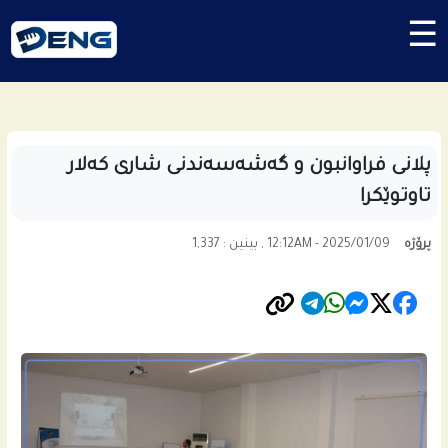
☰
پلانى فراوانبون و گه‌شه‌سه‌ندنى شاری كه‌لار
تاوتوێكرا
پرۆژە
12:12AM - 2025/01/09 , بینین : 1,337