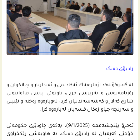
رادیۆی ده‌نگ
له‌ گفتوگۆیه‌كدا ژماره‌یه‌ك ئه‌كادیمی و ئه‌ندازیار و چالاكوان و
رۆژنامه‌نوس و به‌رپرسی حزبی، تاوتوێی پرسی فراوانبونى
شاری كه‌لار و گه‌شه‌سه‌ندنیان كرد، له‌وباره‌وه‌ ره‌خنه‌ و تێبینی
و سه‌رنجه‌ جیاوازه‌كان قسه‌یان له‌باره‌وه‌ كرا.
ئه‌مڕۆ پێنجشه‌ممه‌ (9/1/2025)، یه‌كه‌ى چاودێری حكومه‌تى
خۆجێی گه‌رمیان له‌ رادیۆی ده‌نگ، به‌ هاوبه‌شى رێكخراوى