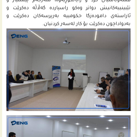
قسه‌وباسیان كرد و رایانگۆڕیه‌وه‌، سه‌رجه‌م پێشنیاز و
تێبینییه‌كانیش دواتر وه‌كو راسپارده‌ گه‌ڵاڵه‌ ده‌كرێت و
ئاراسته‌ى داموده‌زگا حكومییه‌ به‌رپرسه‌كان ده‌كرێت و
به‌دواداچون ده‌كرێت بۆ كار له‌سه‌ر كردنیان.