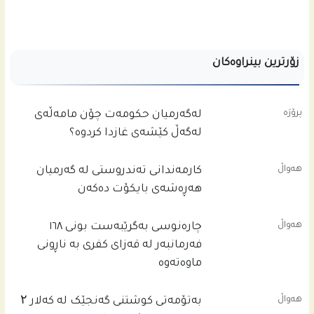
زۆرترین بینراوەکان
پرۆژە
له‌گه‌رمیان حكومه‌ت چۆن مامه‌ڵه‌ى
له‌گه‌ڵ كێشه‌ى غازدا كردوه‌؟
هەواڵ
کارمەندانی تەندروستی لە گەرمیان
هەڕەشەی بایکۆت دەکەن
هەواڵ
چاره‌نوسى به‌گرێبه‌ست بونى ١٦٨
فه‌رمانبه‌ر له‌ قه‌زاى كفرى به‌ ناڕونى
ماوه‌ته‌وه‌
هەواڵ
بەتۆمەتی کوشتنی گەنجێک لە کەلار ۲