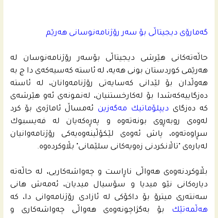
گه‌مارۆی دیجیتاڵی بۆ سه‌ر رۆژنامه‌نوسانى هه‌رێم
حاڵه‌ته‌كانى هێرشی دیجیتاڵی بۆسه‌ر رۆژنامه‌نوسان له‌
هه‌رێمى كوردستان بونى هه‌یه‌، له‌ ئاسته‌ كه‌سیه‌كه‌ى دا چ به‌
هه‌وڵدان بۆ لێدانى كه‌سایه‌تى رۆژنامه‌وانان، له‌ ئاسته‌
ده‌زگاییه‌كه‌شدا بۆ له‌كارخستنیان، له‌نمونه‌ى ئه‌و هێرشه‌ى
كه‌ ده‌زگاى
دیپلۆماتیك مه‌گه‌زین
ئه‌مساڵ ئاماژه‌ى بۆ كرد
له‌وه‌ى روبه‌ڕوى بونه‌ته‌وه‌ و په‌ڕه‌كه‌یان له‌ فه‌یسبوك
سڕاوه‌ته‌وه‌، پاش ئه‌وه‌ى لێكۆڵینه‌وه‌یه‌كی رۆژنامه‌وانیان
له‌باره‌ى "تاڵانكردنى زه‌ویه‌كانى سلێمانى" بڵاوكرده‌وه‌.
بڵاوكردنه‌وه‌ى هه‌واڵی ناڕاست و چه‌واشه‌كاریی، له‌ حاڵه‌ته‌
دیاره‌كانى نێو میدیا و سۆسیال میدیان، ئه‌مه‌ش هانى
سه‌نته‌رى میترۆ بۆ داكۆكی له‌ ئازادى رۆژنامه‌وانى دا، كه‌
هه‌ڵمه‌تێك
بۆ به‌گژاچونه‌وه‌ى هه‌واڵی چه‌واشه‌كاری و