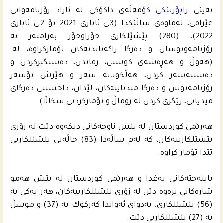
به‌پێی
راپۆرتێكى
كۆمه‌ڵه‌ى داكۆكی له‌ ئازاد رۆژنامه‌وانى
عێراقی، له‌ماوه‌ى ساڵێكدا (3ـى ئایاری 2021 بۆ 2ـى ئایاری
2022)، (280) پێشێلكاری جۆراوجۆر به‌رامبه‌ر به‌
رۆژنامه‌ونوسان و ده‌زگا راگه‌یاندنه‌كان تۆماركراوه‌، له‌:
(هه‌وڵ و هه‌ڕه‌شه‌ى كوشتن، رفاندن، ده‌ستگیركردن و
ده‌ستبه‌سه‌ر كردن، هه‌ڵكوتانه‌ سه‌ر و هێرش بۆسه‌ر
رۆژنامه‌نوس و ده‌زگا میدیاییه‌كان، لێدان، داخستنى ده‌زگاى
میدیایی، رێگری كردن له‌ روماڵ و تۆماركردنى سكاڵا).
هه‌رێمى كوردستان له‌ پێش ناوچه‌كانى دیكه‌وه‌ دێت له‌ زۆری
پێشێلكارییه‌كان، كه‌ له‌م ساڵه‌دا (83) حاڵه‌تى پێشێلكاریی
تێدا تۆمار كراوه‌.
پایته‌خته‌كانى به‌غدا و هه‌رێمى كوردستان له‌ پێش هه‌مو
شاره‌كانى تره‌وه‌ دێن له‌ زۆری پێشێلكارییه‌كان، هه‌ر یه‌كی به‌
(56) پێشێلكاری. به‌دواى ئه‌واندا كه‌ركوك به‌ (37) و موسڵ
به‌ (27) پێشێلكاریی دێت.