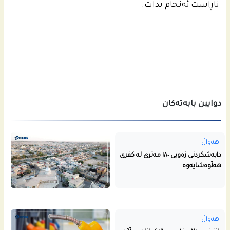
ناڕاست ئه‌نجام بدات.
دوایین بابەتەکان
هەواڵ
دابەشکردنی زەویی ١٨٠ مەتری لە کفری
هەڵوەشایەوە
هەواڵ