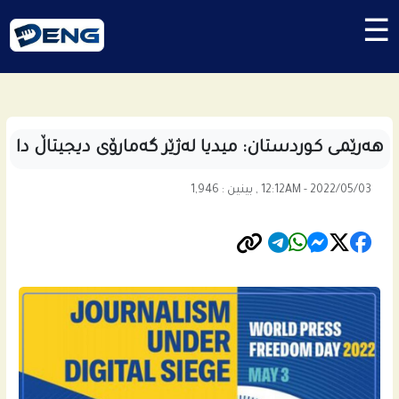
☰
هه‌رێمى كوردستان: میدیا له‌ژێر گه‌مارۆی دیجیتاڵ دا
12:12AM - 2022/05/03 , بینین : 1,946