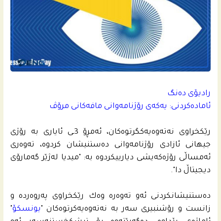
رادیۆی ده‌نگ
ئاماده‌كردنى: یه‌كه‌ى رۆژنامه‌وانى مافه‌كانى مرۆڤ
رێكخراوى نه‌ته‌وه‌یه‌كگرتوه‌كان، ئه‌مڕۆ 3ـى ئایاری به‌ رۆژى
جیهانى ئازادی رۆژنامه‌وانى ده‌ستنیشان كردوه‌، ته‌وه‌رى
ئه‌مساڵی رۆژه‌كه‌یشی دیارییكردوه‌ به‌: "میدیا له‌ژێر گه‌مارۆی
دیجیتاڵ دا".
ده‌ستنیشانكردنى ئه‌و ته‌وه‌ره‌ وه‌ك رێكخراوى په‌روه‌رده‌ و
زانست و رۆشنبیری سه‌ر به‌ نه‌ته‌وه‌یه‌كرتوه‌كان "
یونسكۆ
"