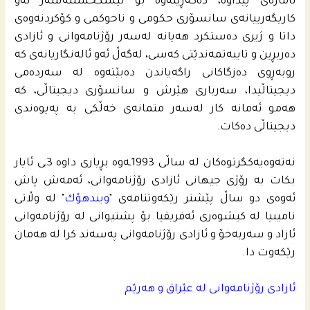
ئاماژه‌ى پێداوه‌، ده‌گه‌ڕێته‌وه‌ بۆ تیشكخستنه‌سه‌ر ئه‌و
كاریگه‌رییانه‌ى سانسۆری حكومى و ناحوكمی و كۆكردنه‌وه‌ى
داتا و ژیری ده‌ستكرد هه‌یانه‌ له‌سه‌ر رۆژنامه‌وانى و ئازادی
ده‌ربڕین و تایبه‌تمه‌ندێتى كه‌سى، له‌گه‌ڵ ئه‌و ئاله‌نگاریانه‌ى كه‌
روبه‌ڕوى ده‌زگاكانى راگه‌یاندن ده‌بێته‌وه‌ له‌ سه‌رده‌می
دیجیتاڵیدا، سه‌رباری هێرش و سانسۆری دیجیتاڵی، كه‌
هه‌مو ئه‌مانه‌ كار له‌سه‌ر متمانه‌ى خه‌ڵكى به‌ په‌یوه‌ندی
دیجیتاڵی ده‌كات.
نه‌ته‌وه‌یه‌كگرتوه‌كان له‌ ساڵی 1993ـه‌وه‌ بڕیاری داوه‌ 3ـى ئایار
بكات به‌ رۆژى جیهانى ئازادى رۆژنامه‌وانى، ئه‌مه‌ش پاش
ئه‌وه‌ى دو ساڵ پێشتر رێكه‌وتنامه‌ى "
ویندهۆك
" له‌ وڵاتى
نامیبیا له‌ كیشوه‌رى ئه‌فریقیا بۆ پشتیوانى له‌ رۆژنامه‌وانى
ئازاد و سه‌ربه‌خۆ و ئازادی رۆژنامه‌وانى په‌سه‌ند كرا له‌ هه‌مان
رێكه‌وت دا.
ئازادى رۆژنامه‌وانى له‌ عێراق و هه‌رێم