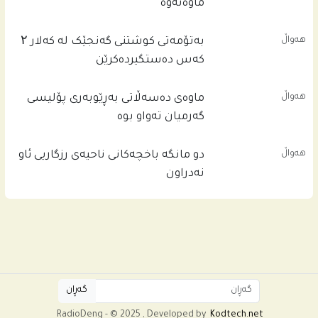
ماوه‌ته‌وه‌
هەواڵ
بەتۆمەتی کوشتنی گەنجێک لە کەلار ۲
کەس دەستگیردەکرێن
هەواڵ
ماوەی دەسەڵاتی بەڕێوبەری پۆلیسی
گەرمیان تەواو بوە
هەواڵ
دو مانگە باخچەکانی ناحیەی رزگاریی ئاو
نەدراون
RadioDeng - © 2025 , Developed by
Kodtech.net