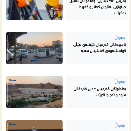
بانزینی ۷٥۰ دیناریی؛ چالاکوانان دەڵێن
جیاوازیی لەنێوان کەلار و کفریدا
دەکرێت
هەواڵ
ناحییه‌كانى گه‌رمیان كێشه‌ى هێڵى
گواستنه‌وه‌ى گشتییان هه‌یه‌
هەواڵ
بەنداوێکی گەرمیان ٣٪ـی کارەکانی
ماوە و تەواوناکرێت
هەواڵ