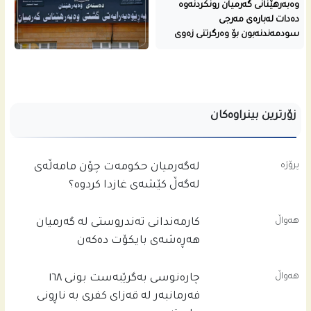
وەبەرهێنانی گەرمیان رونکردنەوە
دەدات لەبارەی مەرجی
سودمەندنەبون بۆ وەرگرتنی زەوی
زۆرترین بینراوەکان
پرۆژە
له‌گه‌رمیان حكومه‌ت چۆن مامه‌ڵه‌ى
له‌گه‌ڵ كێشه‌ى غازدا كردوه‌؟
هەواڵ
کارمەندانی تەندروستی لە گەرمیان
هەڕەشەی بایکۆت دەکەن
هەواڵ
چاره‌نوسى به‌گرێبه‌ست بونى ١٦٨
فه‌رمانبه‌ر له‌ قه‌زاى كفرى به‌ ناڕونى