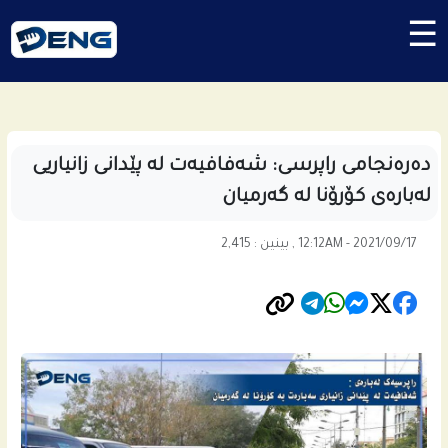
☰
ده‌ره‌نجامى راپرسی: شه‌فافیه‌ت له‌ پێدانى زانیاریی
له‌باره‌ى كۆرۆنا له‌ گه‌رمیان
12:12AM - 2021/09/17 , بینین : 2,415