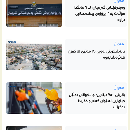
هەواڵ
وەبەرهێنانی گەرمیان: لە ٦ مانگدا
مۆڵەت بە ١٢ پرۆژەی پیشەسازیی
دراوە
هەواڵ
دابەشکردنی زەویی ١٨٠ مەتری لە کفری
هەڵوەشایەوە
هەواڵ
بانزینی ۷٥۰ دیناریی؛ چالاکوانان دەڵێن
جیاوازیی لەنێوان کەلار و کفریدا
دەکرێت