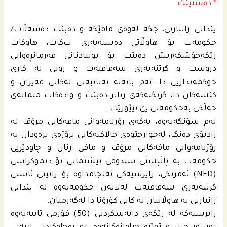
* ده‌ستپێك
پێدانى زانیاریی، جگه‌ له‌وه‌ى مافێكه‌ و ده‌بێت ده‌سه‌ڵات/
حكومه‌ت بۆ هاوڵاتى ده‌سته‌به‌رى ب‌كات، هاوكات
رێگه‌خۆشكه‌ریش ده‌بێت بۆ بونیادنانى فه‌رمانڕه‌وایی
دروست و گرتنه‌به‌رى شه‌فافیه‌ت و رونى له‌ كارى
حوكمه‌تداریی دا. ئه‌م بابه‌ته‌ به‌تایبه‌تى له‌كاتى قه‌یران و
كێشه‌كان دا، گرنگیه‌كه‌ى زیاتر ده‌بێت و واده‌كات متمانه‌ى
خه‌ڵكى به‌حكومه‌تى پێ بپێورێت.
له‌م سۆنگه‌یه‌وه‌، یه‌كه‌ى رۆژنامه‌وانى مافه‌كانى مرۆڤ له‌
رادیۆی ده‌نگ، له‌چوارچێوه‌ى چالاكیه‌كانى پرۆژه‌ى بره‌ودان به‌
رۆژنامه‌وانى مافه‌كانى مرۆڤ و مافی ژنان و چاودێریی
حكومه‌ت به‌ پاڵپشتی سندوقی نیشتمانى بۆ دیموكراسی
(NED) ئةمريكي، راپرسیه‌كى ئه‌نجامداوه‌ بۆ زانینی ئاستى
گرتنه‌به‌رى شه‌فافیه‌ت له‌لایه‌ن حكومه‌ته‌وه‌ له‌ پێدانى
زانیاریی به‌ هاوڵاتیان له‌ كاتى كۆرۆنا دا له‌گه‌رمیان.
راپرسیه‌كه‌ له‌ رێگه‌ى دابه‌شكردنى (50) فۆرمى تایبه‌ته‌وه‌