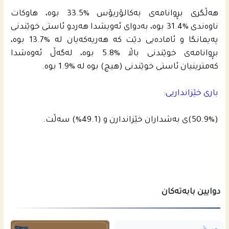
هه‌ڵگرى بڕوانامه‌ى به‌كالۆریۆس‌ %33.5 بوه‌، هاوكات
ناوه‌ندى %31.4 بوه‌، به‌دواى ئه‌ویشدا هه‌ردو ئاستى خوێندنى
په‌یمانگا و ئاماده‌يى دێت كه‌ هه‌ریه‌كه‌یان له‌ %13.7 بوه‌،
بڕوانامه‌ى خوێندنى باڵا %5.8 بوه‌، له‌گه‌ڵ ئه‌وه‌شدا
كه‌مترینیان ئاستى خوێندنى (هیچ) بوه‌ له‌ %1.9 بوه‌.
باری خێزانداریی:
(50.9%)ى به‌شداران خێزاندارن و (49.1%) سه‌ڵت.
دوایین بابەتەکان