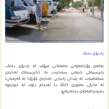
رادیۆی ده‌نگ
یه‌كه‌ى رۆژنامه‌وانى مافه‌كانى مرۆڤ له‌ رادیۆى ده‌نگ،
راپرسیه‌كى تایبه‌تى سه‌باره‌ت به: (راپرسیه‌ك له‌باره‌ى
شه‌فافیه‌ت له‌ پێدانى زانیاریی له‌باره‌ى كۆرۆنا له‌ گه‌رمیان)
له‌ مانگى ته‌موزی 2021 دا ئه‌نجام داوه، له‌ خواره‌وه‌
ده‌ره‌نجامه‌كه‌ى ده‌خه‌ینه‌ڕو.