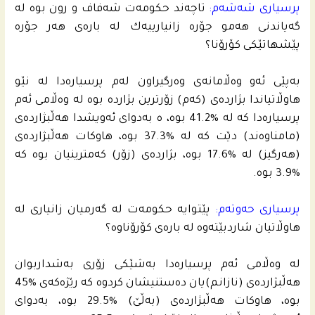
پرسیارى شه‌شه‌م:
تاچه‌ند حكومه‌ت شه‌فاف و رون بوه‌ له‌
گه‌یاندنى هه‌مو جۆره‌ زانیارییه‌ك له‌ باره‌ى هه‌ر جۆره‌
پێشهاتێكى كۆرۆنا؟
به‌پێى ئه‌و وه‌ڵامانه‌ى وه‌رگیراون له‌م پرسیاره‌دا له‌ نێو
هاوڵاتیاندا بژارده‌ى (كه‌م) زۆرترین بژارده‌ بوه‌ له‌ وه‌ڵامى ئه‌م
پرسیاره‌دا كه‌ له‌ %41.2 بوه‌، ه‌ به‌دواى ئه‌ویشدا هه‌ڵبژارده‌ى
(مامناوه‌ند) دێت كه‌ له‌ %37.3 بوه‌، هاوكات هه‌ڵبژارده‌ى
(هه‌رگیز) له‌ %17.6 بوه‌، بژارده‌ى (زۆر) كه‌مترینیان بوه‌ كه‌
%3.9 بوه‌.
پرسیارى حه‌وته‌م:
پێتوایه‌ حكومه‌ت له‌ گه‌رمیان زانیارى له‌
هاوڵاتیان شاردبێته‌وه‌ له‌ باره‌ى كۆرۆناوه‌؟
له‌ وه‌ڵامى ئه‌م پرسیاره‌دا به‌شێكى زۆرى به‌شداربوان
هه‌ڵبژارده‌ى (نازانم)یان ده‌ستنیشان كردوه‌ كه‌ رێژه‌كه‌ى %45
بوه‌، هاوكات هه‌ڵبژارده‌ى (به‌ڵێ) %29.5 بوه‌، به‌دواى