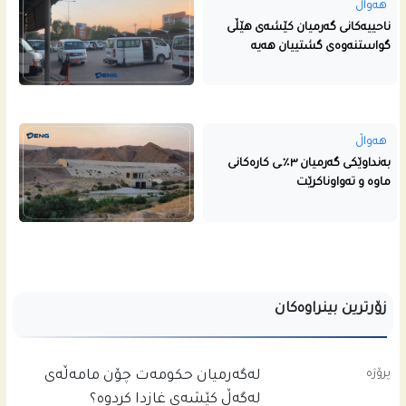
هەواڵ
ناحییه‌كانى گه‌رمیان كێشه‌ى هێڵى
گواستنه‌وه‌ى گشتییان هه‌یه‌
هەواڵ
بەنداوێکی گەرمیان ٣٪ـی کارەکانی
ماوە و تەواوناکرێت
زۆرترین بینراوەکان
پرۆژە
له‌گه‌رمیان حكومه‌ت چۆن مامه‌ڵه‌ى
له‌گه‌ڵ كێشه‌ى غازدا كردوه‌؟