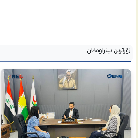
زۆرترین بینراوەکان