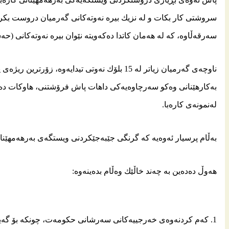
سروشتی كار بكات و له‌ نزیك بیره‌ نه‌وته‌كانی گه‌رمیان دروست بكریت
سه‌رقه‌ڵاوه‌، كه‌ له‌ هه‌مان كاتدا ده‌كه‌ویته‌ نێوان بیره‌ نه‌وته‌كانی (حه
ناوچه‌ی گه‌رمیان زیاتر له‌ 15 بلۆك نه‌وتی تیدایه‌وه‌،
به‌كارهێنانى وه‌كو سه‌رچاوه‌یه‌كى داهات پاش فرۆشتنى، هاوكات ده‌
له‌نمونه‌ى كاره‌با.
به‌ڵام پرسیار ئه‌وه‌یه‌ كه‌ گرنگی جێبەجێكردنی ویستگەی بەرهەمهێنان
هه‌وڵ ده‌ده‌ین به‌ چه‌ند خاڵێك وه‌ڵام بده‌ینه‌وه‌:
1. كەم كردنەوەی خەرجییەكانی سەرشانی حكومەت، چونكە بۆ گەیان