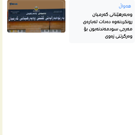
هەواڵ
وەبەرهێنانی گەرمیان
رونکردنەوە دەدات لەبارەی
مەرجی سودمەندنەبون بۆ
وەرگرتنی زەوی