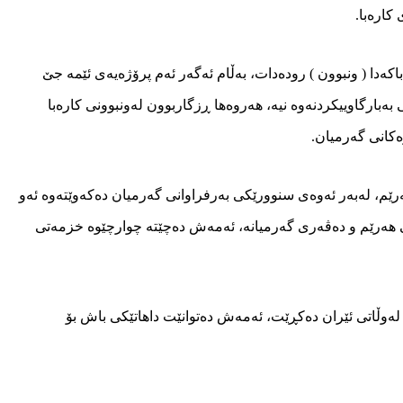
كارەبا.
كەدا ( ونبوون ) رودەدات، بەڵام ئەگەر ئەم پرۆژه‌یەی ئێمە جێ
بەبارگاوییكردنەوە نیە، هەروەها ڕزگاربوون لەونبوونی كارەبا
ەكانی گەرمیان.
هەرێم، لەبەر ئەوەی سنوورێكی بەرفراوانی گەرمیان دەكەوێتەوە ئەو
تی هەرێم و دەڤەری گەرمیانە، ئەمەش دەچێتە چوارچێوە خزمەتی
ا لەوڵاتی ئێران دەكڕێت، ئەمەش دەتوانێت داهاتێكی باش بۆ