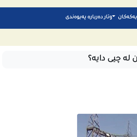
یەکەکان
وتار
دەربارە
پەیوەندی
له‌ چیی دایه‌؟