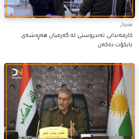
هەواڵ
کارمەندانی تەندروستی لە گەرمیان هەڕەشەی
بایکۆت دەکەن