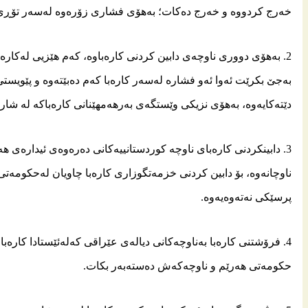
خەرج كردووە و خەرج دەكات؛ بەهۆی فشاری زۆرەوە لەسەر تۆڕی 
2. بەهۆی دووری ناوچەی دابین كردنی كارەباوە، كەم هێزیی لەكارەبا
بەجێ‌ بكرێت ئەوا ئەو فشارە لەسەر كارەبا كەم دەبێتەوە و پێویستی 
دێتەكایەوە، بەهۆی نزیكی وێستگەی بەرهەمهێنانی كارەباكه‌ له‌ شار
3. دابینكردنی كارەبای ناوچە كوردستانییەكانی دەرەوەی ئیدارەی 
ناوچانەوە، بۆ دابین كردنی خزمەتگوزاری كارەبا چاویان لەحكومە
پرسێكی نەتەوەیەوە.
4. فرۆشتنی كارەبا بەناوچەكانی دیالەی عێراقی كەلەئێستادا كارەب
حكومەتی هەرێم و ناوچەكەش دەستەبەر بكات.