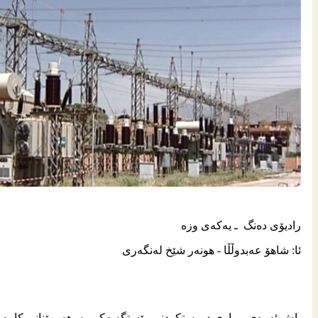
رادیۆی ده‌نگ ـ یه‌كه‌ی وزه‌
ئا: شاهۆ عه‌بدوڵڵا - هونه‌ر شێخ له‌نگه‌ری
پاش ئه‌وه‌ى بڕیاری دروستكردنى وێستگه‌یه‌كى به‌رهه‌مهێنانى كاره‌با بۆ