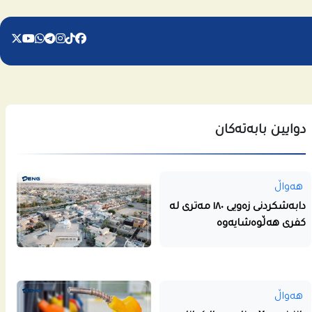
دوایین بابەتەکان
هەواڵ
دابەشکردنی زەویی ١٨٠ مەتری لە
کفری هەڵوەشایەوە
هەواڵ