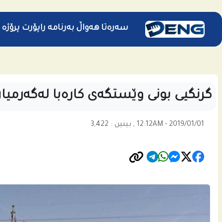
سەرەتا
هەواڵ
بەرنامە
راپۆرت
پرۆژە
گرنگیی بونى وێستگه‌ى كاره‌با له‌گه‌رمیان 
12:12AM - 2019/01/01 , بینین : 3,422