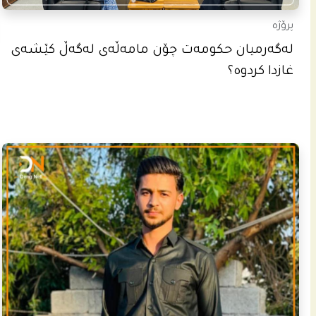
پرۆژە
له‌گه‌رمیان حكومه‌ت چۆن مامه‌ڵه‌ى له‌گه‌ڵ كێشه‌ى
غازدا كردوه‌؟