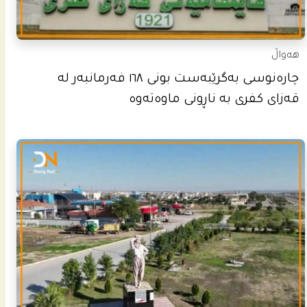
هەواڵ
چاره‌نوسى به‌گرێبه‌ست بونى ١٦٨ فه‌رمانبه‌ر له‌
قه‌زاى كفرى به‌ ناڕونى ماوه‌ته‌وه‌