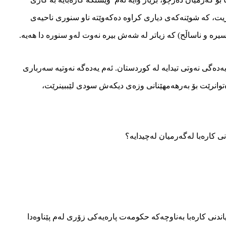
، كه‌ شوێنه‌كه‌ی دیاری كراوه‌ ده‌كه‌وێته‌ ناو سنوری ناحیه‌ی
‌سیره‌ و ناساڵح) كه‌ زیاتر له‌ شه‌ش بیره‌ نه‌وت له‌و سنوره‌ دا هه‌یه‌.
 زۆرترین ریژه‌ی یه‌ده‌گی نه‌وتی تیدایه‌ له‌ كوردستان. ئه‌م یه‌ده‌گه‌ نه‌وتیه‌ سه‌رباری
توانرێت بۆ به‌رهه‌مهێنانى وزه‌ى دیكه‌ش سودی لێببینرێت،
ی كارەبا لەگەرمیان له‌چیدایه‌؟
دنی كارەبا بەناوچەكە حكومەت پارەیەكی زۆری لەم پێناوەدا