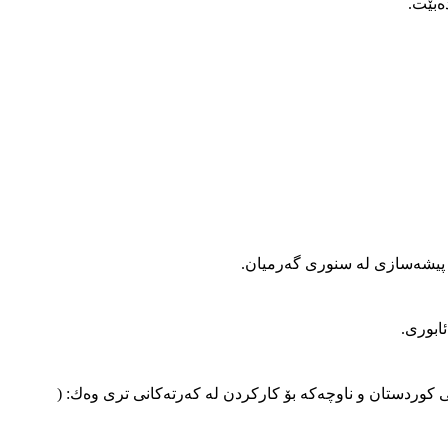
دارانی كوردستان و ناوچه‌كه‌ بۆ كاركردن له‌ كه‌رته‌كانی ترى وه‌ك: (