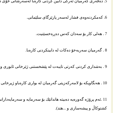
5. دەڤەری گەرمیان ئەركی دابین كردنی كارەبا لەسەرشانی خۆی دەبێت.
6. كەمكردنەوەی فشار لەسەر پارێزگای سلێمانی.
7 . هه‌لی كار بۆ سه‌دان كه‌س ده‌ڕه‌خسێنیت.
8 . گه‌رمیان سه‌ربه‌خۆ ده‌كات له‌ دابینكردنی كاره‌با.
9 . به‌شداری كردنی كه‌رتی تایبه‌ت له‌ پێشخستنی ژێرخانی ئابوری و پیشه‌سازی له‌ سنوری گه‌رمیان.
10 . هه‌نگاویكه‌ بۆ لامه‌ركه‌زیتی گه‌رمیان له‌ بواری كاره‌باو ژیرخانی ئابوری.
11 .ئه‌م پرۆژه‌ گه‌وره‌یه‌ ده‌بیته‌ هاندانێك بۆ سه‌رمایه‌ و سه‌رمایه‌
كشتوكاڵ و پیشه‌سازی و ...هتد).