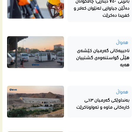
بانزینی ۷٥۰ دیناریی؛ چالاکوانان
دەڵێن جیاوازیی لەنێوان کەلار و
کفریدا دەکرێت
هەواڵ
ناحییه‌كانى گه‌رمیان كێشه‌ى
هێڵى گواستنه‌وه‌ى گشتییان
هه‌یه‌
هەواڵ
بەنداوێکی گەرمیان ٣٪ـی
کارەکانی ماوە و تەواوناکرێت