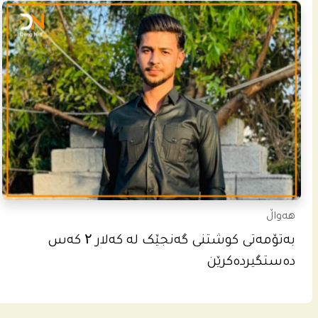
هەواڵ
بەتۆمەتی کوشتنی گەنجێک لە کەلار ۲ کەس
دەستگیردەکرێن