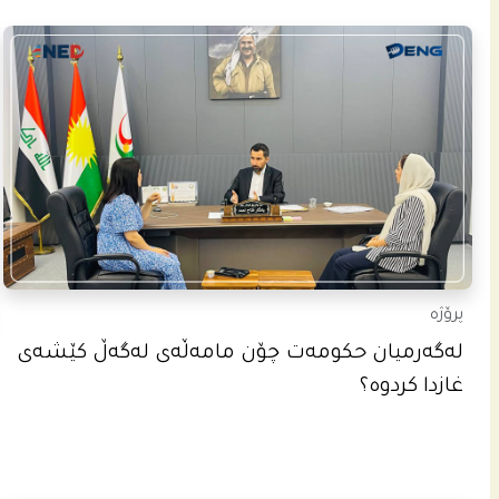
پرۆژە
له‌گه‌رمیان حكومه‌ت چۆن مامه‌ڵه‌ى له‌گه‌ڵ كێشه‌ى
غازدا كردوه‌؟