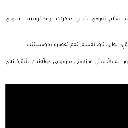
‌وه‌، به‌ڵام ئه‌وه‌ى تێبینی ده‌كرێت، وه‌كپێویست سودی
بواری ئاو، له‌سه‌ر ئه‌م ته‌وه‌ره‌ ده‌وه‌ستێت.
ون به‌ پاڵپشتى وه‌زاره‌تى ده‌ره‌وه‌ى هۆڵه‌ندا/ باڵیۆزخانه‌ى