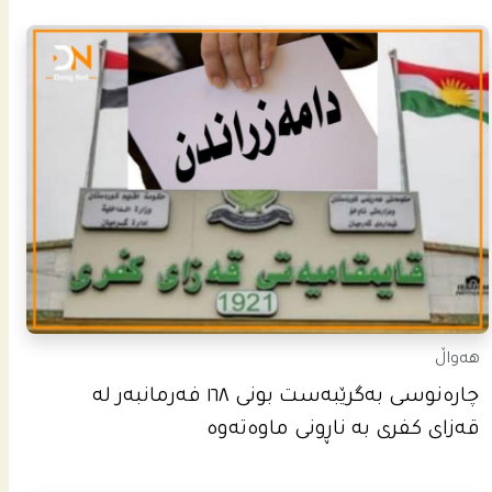
هەواڵ
چاره‌نوسى به‌گرێبه‌ست بونى ١٦٨ فه‌رمانبه‌ر له‌
قه‌زاى كفرى به‌ ناڕونى ماوه‌ته‌وه‌