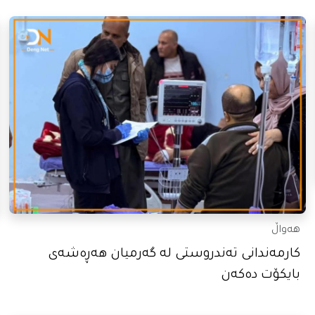
هەواڵ
کارمەندانی تەندروستی لە گەرمیان هەڕەشەی
بایکۆت دەکەن