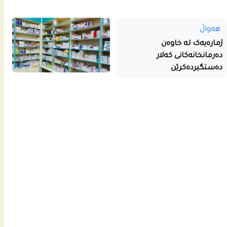
هەواڵ
ژمارەیەک لە خاوەن
دەرمانخانەکانی کەلار
دەستگیردەکرێن