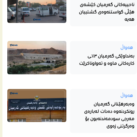
ناحییه‌كانى گه‌رمیان كێشه‌ى
هێڵى گواستنه‌وه‌ى گشتییان
هه‌یه‌
هەواڵ
بەنداوێکی گەرمیان ٣٪ـی
کارەکانی ماوە و تەواوناکرێت
هەواڵ
وەبەرهێنانی گەرمیان
رونکردنەوە دەدات لەبارەی
مەرجی سودمەندنەبون بۆ
وەرگرتنی زەوی