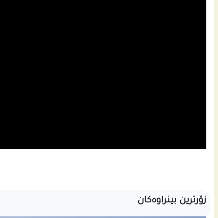
زۆرترین بینراوەکان