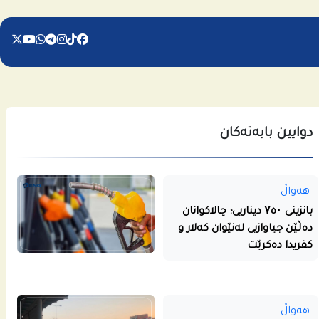
دوایین بابەتەکان
هەواڵ
بانزینی ۷٥۰ دیناریی؛ چالاکوانان
دەڵێن جیاوازیی لەنێوان کەلار و
کفریدا دەکرێت
هەواڵ