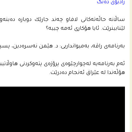
رادیۆی ده‌نگ
ساڵانه‌ حاڵه‌ته‌كانى لافاو چه‌ند جارێك دوباره‌ ده‌بنه
لێنابینرێت. ئایا هۆكارى ئه‌مه‌ چییه‌؟
بەرنامەی راڤە، بەمیوانداریی: د. هێمن نەسرەدین، پسپۆڕی 
ئه‌م به‌رنامه‌یه‌ له‌چوارچێوه‌ى پرۆژه‌ى پته‌وكردنى هاوڵاتیب
هۆڵه‌ندا له‌ عێراق ئه‌نجام ده‌درێت.