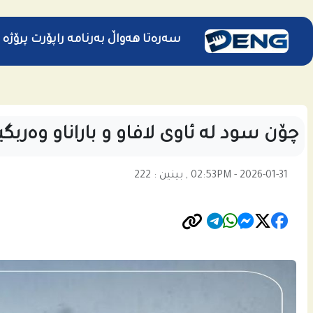
سەرەتا
هەواڵ
بەرنامە
راپۆرت
پرۆژە
چۆن سود لە ئاوی لافاو و باراناو وەربگ
02:53PM - 2026-01-31 , بینین : 222