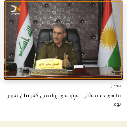
هەواڵ
ماوەی دەسەڵاتی بەڕێوبەری پۆلیسی گەرمیان تەواو
بوە