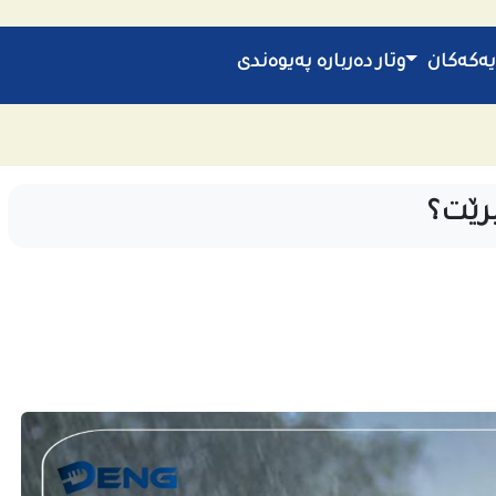
یەکەکان
وتار
دەربارە
پەیوەندی
یرێت؟