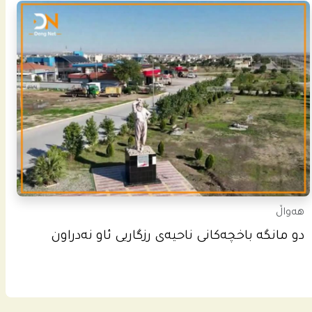
هەواڵ
دو مانگە باخچەکانی ناحیەی رزگاریی ئاو نەدراون