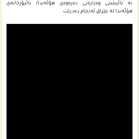
به‌ پاڵپشتى وه‌زاره‌تى ده‌ره‌وه‌ى هۆڵه‌ندا/ باڵیۆزخانه‌ى
هۆڵه‌ندا له‌ عێراق ئه‌نجام ده‌درێت.