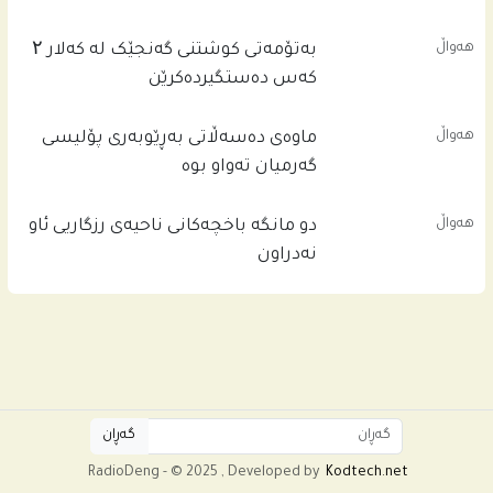
هەواڵ
بەتۆمەتی کوشتنی گەنجێک لە کەلار ۲
کەس دەستگیردەکرێن
هەواڵ
ماوەی دەسەڵاتی بەڕێوبەری پۆلیسی
گەرمیان تەواو بوە
هەواڵ
دو مانگە باخچەکانی ناحیەی رزگاریی ئاو
نەدراون
RadioDeng - © 2025 , Developed by
Kodtech.net