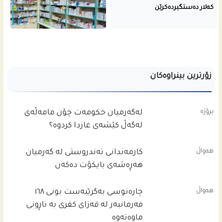
کەلار دەستگیردەکرێن
زۆرترین بینراوەکان
پرۆژە
له‌گه‌رمیان حكومه‌ت چۆن مامه‌ڵه‌ى
له‌گه‌ڵ كێشه‌ى غازدا كردوه‌؟
هەواڵ
کارمەندانی تەندروستی لە گەرمیان
هەڕەشەی بایکۆت دەکەن
هەواڵ
چاره‌نوسى به‌گرێبه‌ست بونى ١٦٨
فه‌رمانبه‌ر له‌ قه‌زاى كفرى به‌ ناڕونى
ماوه‌ته‌وه‌