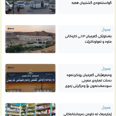
گواستنه‌وه‌ى گشتییان هه‌یه‌
هەواڵ
بەنداوێکی گەرمیان ٣٪ـی کارەکانی
ماوە و تەواوناکرێت
هەواڵ
وەبەرهێنانی گەرمیان رونکردنەوە
دەدات لەبارەی مەرجی
سودمەندنەبون بۆ وەرگرتنی زەوی
هەواڵ
ژمارەیەک لە خاوەن دەرمانخانەکانی