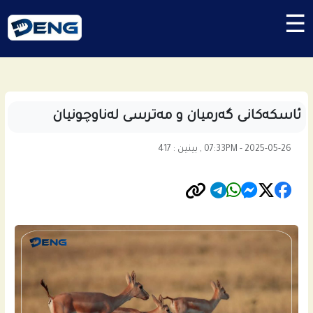
☰
ئاسکەکانی گەرمیان و مەترسی لەناوچونیان
07:33PM - 2025-05-26 , بینین : 417