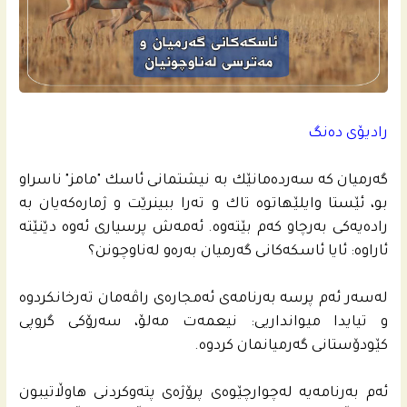
رادیۆی ده‌نگ
گه‌رمیان كه‌ سه‌رده‌مانێك به‌ نیشتمانى ئاسك "مامز" ناسراو
بو، ئێستا وایلێهاتوه‌ تاك و ته‌را ببینرێت و ژماره‌كه‌یان به‌
راده‌یه‌كى به‌رچاو كه‌م بێته‌وه‌. ئه‌مه‌ش پرسیاری ئه‌وه‌ دێنێته‌
ئاراوه‌: ئایا ئاسكه‌كانى گه‌رمیان به‌ره‌و له‌ناوچونن؟
له‌سه‌ر ئه‌م پرسه‌ به‌رنامه‌ى ئه‌مجاره‌ى راڤه‌مان ته‌رخانكردوه‌
و تیایدا میوانداریی: نیعمەت مەلۆ، سەرۆکی گروپی
کێودۆستانی گەرمیانمان كردوه‌.
ئه‌م به‌رنامه‌یه‌ له‌چوارچێوه‌ى پرۆژه‌ى پته‌وكردنى هاوڵاتیبون