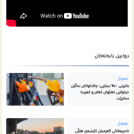
دوایین بابەتەکان
هەواڵ
بانزینی ۷٥۰ دیناریی؛ چالاکوانان دەڵێن
جیاوازیی لەنێوان کەلار و کفریدا
دەکرێت
هەواڵ
ناحییه‌كانى گه‌رمیان كێشه‌ى هێڵى