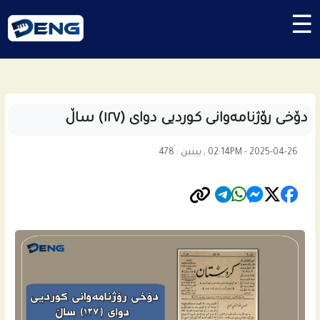
☰
دۆخی رۆژنامەوانی کوردیی دوای (١٢٧) ساڵ
02:14PM - 2025-04-26 , بینین : 478