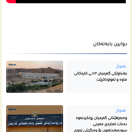
دوایین بابەتەکان
هەواڵ
بەنداوێکی گەرمیان ٣٪ـی کارەکانی
ماوە و تەواوناکرێت
هەواڵ
وەبەرهێنانی گەرمیان رونکردنەوە
دەدات لەبارەی مەرجی
سودمەندنەبون بۆ وەرگرتنی زەوی