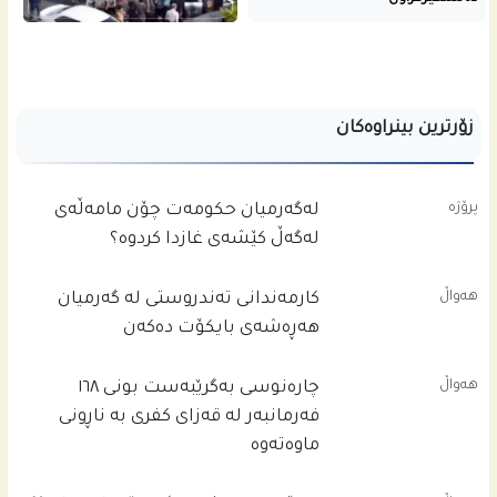
زۆرترین بینراوەکان
پرۆژە
له‌گه‌رمیان حكومه‌ت چۆن مامه‌ڵه‌ى
له‌گه‌ڵ كێشه‌ى غازدا كردوه‌؟
هەواڵ
کارمەندانی تەندروستی لە گەرمیان
هەڕەشەی بایکۆت دەکەن
هەواڵ
چاره‌نوسى به‌گرێبه‌ست بونى ١٦٨
فه‌رمانبه‌ر له‌ قه‌زاى كفرى به‌ ناڕونى
ماوه‌ته‌وه‌