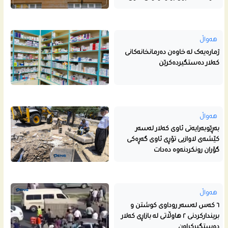
هەواڵ
ژمارەیەک لە خاوەن دەرمانخانەکانی
کەلار دەستگیردەکرێن
هەواڵ
بەڕێوبەرایەتی ئاوی کەلار لەسەر
کێشەی لاوازیی تۆڕی ئاوی گەڕەکی
گۆران رونکردنەوە دەدات
هەواڵ
٦ کەس لەسەر روداوی کوشتن و
بریندارکردنی ٢ هاوڵاتی لە بازاڕی کەلار
دەستگیرکراون