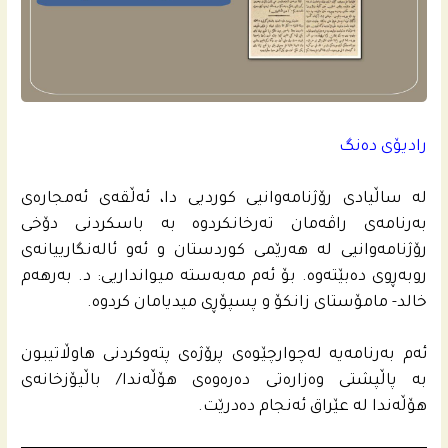
رادیۆی ده‌نگ
له‌ ساڵیادی رۆژنامه‌وانیی كوردیی دا، ئه‌ڵقه‌ى ئه‌مجاره‌ى
به‌رنامه‌ى راڤه‌مان ته‌رخانكردوه‌ به‌ باسكردنى دۆخی
رۆژنامه‌وانیی له‌ هه‌رێمى كوردستان و ئه‌و ئاله‌نگارییانه‌ى
روبه‌ڕوى ده‌بێته‌وه‌. بۆ ئه‌م مه‌به‌سته‌ میوانداریی: د. به‌رهه‌م
خالد- مامۆستای زانكۆ و پسپۆڕی میدیامان كردوه‌.
ئه‌م به‌رنامه‌یه‌ له‌چوارچێوه‌ى پرۆژه‌ى پته‌وكردنى هاوڵاتیبون
به‌ پاڵپشتى وه‌زاره‌تى ده‌ره‌وه‌ى هۆڵه‌ندا/ باڵیۆزخانه‌ى
هۆڵه‌ندا له‌ عێراق ئه‌نجام ده‌درێت.