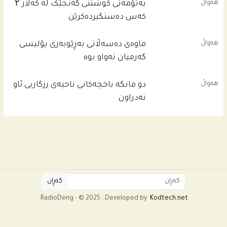
هەواڵ
بەتۆمەتی کوشتنی گەنجێک لە کەلار ۲
کەس دەستگیردەکرێن
هەواڵ
ماوەی دەسەڵاتی بەڕێوبەری پۆلیسی
گەرمیان تەواو بوە
هەواڵ
دو مانگە باخچەکانی ناحیەی رزگاریی ئاو
نەدراون
RadioDeng - © 2025 , Developed by
Kodtech.net