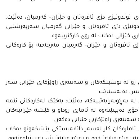
ەی توندوتیژی دژی ئافرەتان و خێزان- گەرمیان، دەڵێت:
ندوتیژی دژی ئافرەتان و خێزانی گەرمیان سەرپەرشتیى
ی خێزانی دەکات لە روی کارگێرییەوە.
ژی ئافرەتان و خێزان- گەرمیان مەرجەعە بۆ کارەکانی
رو لە نوسینگەکان و سەنتەری راوێژکاری خێزانی سەر
ەیس دەبەسترێت.
 به‌ڕێوبه‌رایه‌تییه‌كه‌، دەڵێت: یەکێک لەکارەکانی ئێمە
 خۆی دەبینێتەوە لە ئاماری روداو و کێشە خێزانیەکان
سەنتەری راوێژکاریی خێزانی دەکەن.
ی ئامارەکان کار لەسەر داتابەیسێکی پێشکەوتو دەکات
 بەڕێوبەرایەتیەوە و بەڕێوبەرایەتیش بەستراوەتەوە