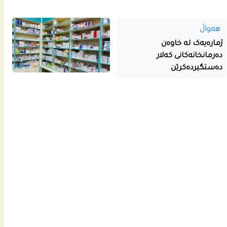
هەواڵ
ژمارەیەک لە خاوەن
دەرمانخانەکانی کەلار
دەستگیردەکرێن