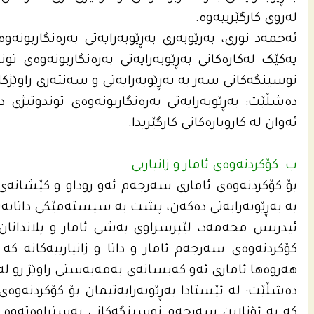
لەروی کارگێرییەوە.
ئەحمه‌د نوری، بەرێوبەری بەڕێوبەرایەتی بەرەنگاربونەو
یەکێک لەکارەکانی بەڕێوبەرایەتی بەرەنگاربونەوەی تو
نوسینگەکانی سەر بە بەڕێوبەرایەتی و سەنتەری راوێژکار
دەشڵێت: بەڕێوبەرایەتی بەرەنگاربونەوەی توندوتیژی د
ئەوان لە کاروبارەکانی کارگێریدا.
ب. کۆکردنەوەی ئامار و زانیاریی
بۆ کۆکردنەوەی ئاماری سەرجەم ئەو روداو و کێشانەی 
بە بەڕێوبەرایەتی دەکەن، پشت بە سیستەمێکی داتاب
ئیدریس محه‌مه‌د، لێپرسراوی بەشی ئامار و پلاندانان له‌
کۆکردنەوەی سەرجەم ئامار و داتا و زانیارییەکانە کە
هەروەها ئاماری ئەو کەیسانەی بەمەبەستی راوێژ رو لە 
دەشڵێت: لە ئێستادا بەڕێوبەرایەتیمان بۆ کۆکردنەوە
کە بە ئۆنلاین سەرجەم نوسینگەکانی بەستراوەتەوە بە