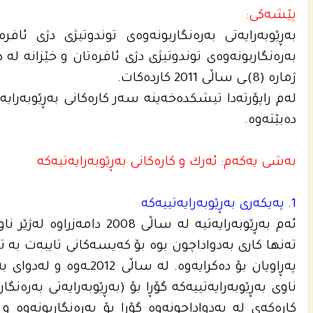
پێشەکی:
بەڕێوبەرایەتی بەرەنگاربونەوەی توندوتیژی دژی ئاف
بەرەنگاربونەوەی توندوتیژی دژی ئافرەتان و خێزانە لە
ژمارە (8)ـی ساڵی 2011 کاردەکات.
لەم راپۆرتەدا تیشکدەخەینە سەر کارەکانی بەڕێوبەرایەتیه‌
ده‌بێته‌وه‌.
بەشی یەکەم: ئه‌رك و کارەکانی بەڕێوبەرایەتیه‌كه‌
1. په‌یكه‌رى به‌ڕێوبه‌رایه‌تییه‌كه‌
ئەم بەڕێوبەرایەتیە لە ساڵی 
تەنها کاری بەدواداچون بوە بۆ کەیسەکانی تایبەت بە ت
پەڕاویان بۆ دەکرایەوە. ل
ناوی بەڕێوبەرایەتییه‌كه‌ گۆڕا بۆ (بەڕێوبەرایەتی بەرەنگ
کارەکەی لە بەدواداچونەوە گۆڕا بۆ بەرەنگاربونەوە و 