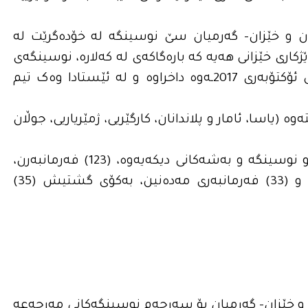
ەتان و خێزان- گەرمیان سێ نوسینگە لە خۆدەگرێت لە
ی خێزانی هه‌یه‌ كه‌ باره‌گاكه‌ى له‌ كه‌لاره‌، نوسینگەی
خانەقینی به‌ڕێوبه‌رایه‌تیه‌كه‌ش لەدوای روداوه‌كانى 16ـى ئۆکتۆبەری 2017ـه‌وه‌ داخراوە و لە ئێستادا وەک تیم
(7) بەشدا خۆی دەبینێتەوە (یاسا، ئامار و پلاندانان، کارگێریی، ژمێریاریی، جوڵان
ژمارەی تێکڕای فەرمانبەرانی بەڕێوبەرایەتیه‌كه‌ به‌ هه‌مو نوسینگه‌ و به‌شه‌كانى دیكه‌یه‌وه‌، (123) فه‌رمانبه‌رن،
(13) له‌وانه‌ ئەفسەرن و (77) فه‌رمانبه‌رى سه‌ربازیی و (33) فەرمانبەری مەدەنین، به‌كۆی گشتیش (35)
ان و خێزان- گەرمیان بۆ سەرجەم نوسینگەکانی مەرجەعە