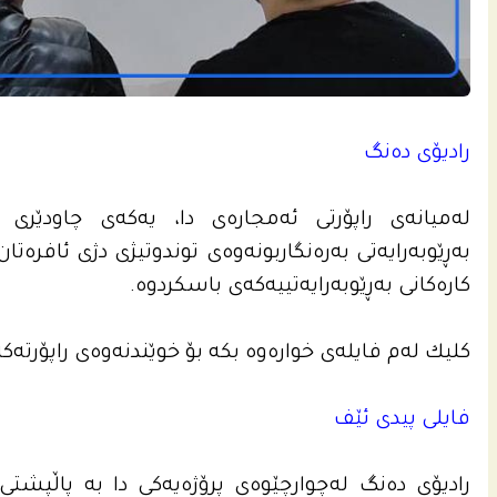
رادیۆی ده‌نگ
له‌میانه‌ى راپۆرتی ئه‌مجاره‌ى دا، یه‌كه‌ى چاودێ
بەڕێوبەرایەتی بەرەنگاربونەوەی توندوتیژی دژی ئافرەتان 
كاره‌كانى به‌ڕێوبه‌رایه‌تییه‌كه‌ى باسكردوه‌.
كلیك لەم فایلەی خواره‌وه‌ بكه‌ بۆ خوێندنه‌وه‌ى راپۆرته‌کە به
فایلی پیدی ئێف