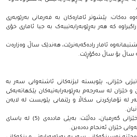
ەوە دەکات: پێشوتر ئامارەکان بە فەرمانی بەرێوبەری
گیراوە کە هەر بەڕێوبەرایەتییەک بە جیا ئاماری خۆی
گشتیمانەوە ئامار رادەگەیەنرێت، هەندێک ساڵ وەزارەت
ە ساڵ بۆ ساڵ دەگۆڕێت.
ەی توندوتیژیی خێزانی، پێویستە لیژنەکانی ئاشتەوایی سەر بە
ان و خێزان لە سەرجەم بەڕێوبەرایەتیەکان پێکهاتەیەکی
ر لە تۆمارکردنی سکاڵا و رێنمایی پێویست لە لایەن
یان.
محه‌مه‌د حه‌بیبوڵڵا، لێپرسراوی سەنتەری راوێژکاریی خێزانی گەرمیان، دەڵێت: بەپێی ماددەی (5) لە یاسای
ەوایی خێزان ئەنجام دەدەین.