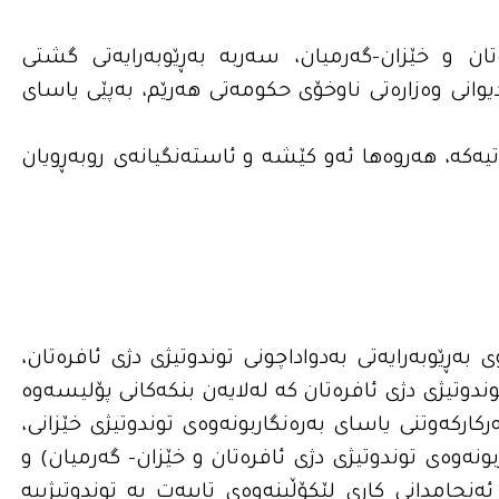
رەتان و خێزان-گەرمیان، سەربە بەڕێوبەرایەتی گشتی
 دیوانی وەزارەتی ناوخۆی حکومەتی هەرێم، بەپێی یاسای
كه‌، هه‌روه‌ها ئه‌و كێشه‌ و ئاسته‌نگیانه‌ى روبه‌ڕویان
2008 دامەزراوە لەژێر ناوی بەڕێوبەرایەتی بەدواداچونی توندوتیژی دژی ئافرەتان،
وندوتیژی دژی ئافرەتان کە لەلایەن بنکەکانی پۆلیسەوە
ە ساڵی 2012ـه‌وه‌ و لەدوای بەرکارکەوتنی یاسای بەرەنگاربونەوەی توندوتیژی خێزانی،
اربونەوەی توندوتیژی دژی ئافرەتان و خێزان- گه‌رمیان) و
ئەنجامدانی کاری لێکۆڵینەوەی تایبەت بە توندوتیژییە