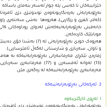
خێزانییەکان تا کەسی پلە چوار لەسەر بنەمای یاساکە.
بەڕێوبەرایەتی بەرەنگاربونەوەی توندوتیژی دژی ئافر
(کەلار، کفری و رزگاریی)، هەروەها بەشی سەنتەری راوێژکار
موبایلێک کاردەکەن.
هەروەک خودی بەڕێوبەرایەتی لە 
و تاوان، سەربازی و شارستانی له‌گه‌ڵ ئامێرسازیی).
فه‌رمانبه‌رى به‌ڕێوبه‌رایه‌تییه‌كه‌ له‌ ره‌گه‌زی مێن.
2. ئه‌ركه‌كانى به‌ڕێوبه‌رایه‌تییه‌كه‌
ا. لەڕوی کارگێرییەوە
بەڕێوبەرایەتی بەرەنگاربونەوەی توندوتیژی دژی ئافرەت