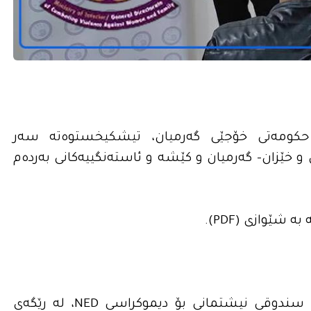
ری حكومه‌تى خۆجێی گه‌رمیان، تیشكیخستوه‌ته‌ سه‌ر
و خێزان- گه‌رمیان و كێشه‌ و ئاسته‌نگییه‌كانى به‌رده‌م
‌ شێوازى (PDF).
رادیۆی ده‌نگ له‌چوارچێوه‌ى پرۆژه‌یه‌كى دا به‌ پاڵپشتى سندوقی نیشتمانى بۆ دیموكراسی NED، له‌ رێگه‌ى