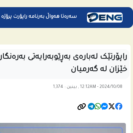
سەرەتا
هەواڵ
بەرنامە
راپۆرت
پرۆژە
راپۆرتێک لەبارەی بەڕێوبەرایەتی بەرەنگا
خێزان له‌ گه‌رمیان
12:12AM - 2024/10/08 , بینین : 1,374