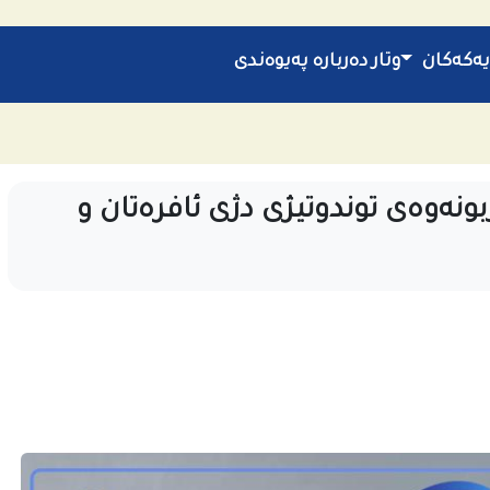
یەکەکان
وتار
دەربارە
پەیوەندی
ربونەوەی توندوتیژی دژی ئافرەتان و