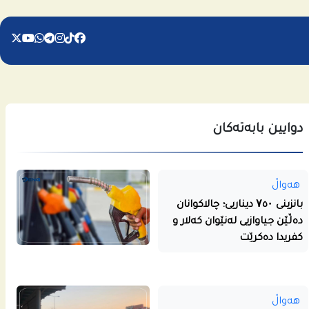
دوایین بابەتەکان
هەواڵ
بانزینی ۷٥۰ دیناریی؛ چالاکوانان
دەڵێن جیاوازیی لەنێوان کەلار و
کفریدا دەکرێت
هەواڵ