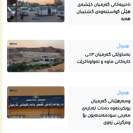
ناحییه‌كانى گه‌رمیان كێشه‌ى
هێڵى گواستنه‌وه‌ى گشتییان
هه‌یه‌
هەواڵ
بەنداوێکی گەرمیان ٣٪ـی
کارەکانی ماوە و تەواوناکرێت
هەواڵ
وەبەرهێنانی گەرمیان
رونکردنەوە دەدات لەبارەی
مەرجی سودمەندنەبون بۆ
وەرگرتنی زەوی