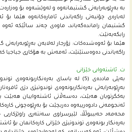
بە بەڕێوبەرایەتی گشتیمانەوە و لەوێشەوە بۆ وەزارەت.
لەبارەی چۆنیەتی راگەیاندنی ئامارەکانەوە هێما بۆ ئ
گشتیمان راماندەگەیاند، ماوەی چەند ساڵێکە ئەوە را
رابگەیەنێت.
هێما بۆ ئەوەشدەکات: زۆرجار لەلایەن بەڕێوبەرایەتی 
راگەیاندنی دەوەستێنێت، ئەمەش بە هۆکاری جیاجیا ک
ت. ئاشتەوایی خێزانی
بەپێی ماددەی (5) لە یاسای بەرەنگاربونەو
بەڕێوبەرایەتی بەرەنگاربونەوەی توندوتیژی دژی ئافرەت
یەکگرتویان هەبێت، دەسەڵاتی ئاشتەواییان هەبێت بە
ئەنجومەنی دادوەرییەوە دەربچێت بۆ بەڕێوەچونی کارەکان
بەرەنگار بونەوەی توندوتیژی خێزانی کارەکانمان بۆ ئاشت