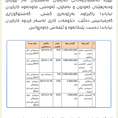
پرۆژه‌ گه‌شتیارییه‌كانى گه‌رمیان به‌شێكیان به‌ر پرۆژه‌ى
وه‌به‌رهێنان كه‌وتون و نه‌ماون، ئه‌وه‌شى ماوه‌ته‌وه‌ كاركردن
تیایاندا راگیراوه‌، به‌ڕێوبه‌رى گشتى گه‌شتوگوزارى
گه‌رمیانیش ده‌ڵێت: حكومه‌ت كارى له‌سه‌ر كردوه‌ كاركردن
تیایاندا ده‌ست پێبكاته‌وه‌ و ئێمه‌ش چاوه‌ڕوانین.