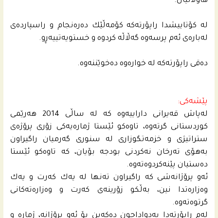
هاوڵاتیان.
له‌ كۆتاییشدا راپۆرته‌كه‌ كۆمه‌ڵێك ده‌ره‌نجام و راسپارده‌ى
له‌باره‌ى ئه‌م پرسه‌وه‌ گه‌ڵاڵه‌ كردوه‌ و خستویه‌تییه‌ڕو.
ده‌قی راپۆرته‌كه‌ له‌ خواره‌وه‌ ده‌خوێننه‌وه‌.
پێشه‌كى:
له‌پاش قه‌یرانى داراییه‌وه‌ كه‌ له‌ ساڵى 2014 هه‌رێمى
كوردستانى گرته‌وه‌، تاوه‌كو ئێستا ژماره‌یه‌كى زۆرى پرۆژه‌ى
ستراتیژى و خزمه‌تگوزارى له‌ سنورى گه‌رمیان راگیراون
به‌هۆى ته‌رخان نه‌كردنى بودجه‌ بۆیان، كه‌ تاوه‌كو ئێستا
ده‌ستیان پێنه‌كردوه‌ته‌وه‌.
ئه‌و پرۆژانه‌شى كه‌ راگیراون ته‌نها له‌ یه‌ك كه‌رت و یه‌ك
وه‌زاره‌تدا نین، به‌ڵكو زۆرینه‌ى كه‌رت و وه‌زاره‌ته‌كانى
گرتوه‌ته‌وه‌.
له‌م راپۆرته‌دا به‌دواداچون ده‌كه‌ین بۆ ئه‌و پرۆژانه‌، ژماره‌ و