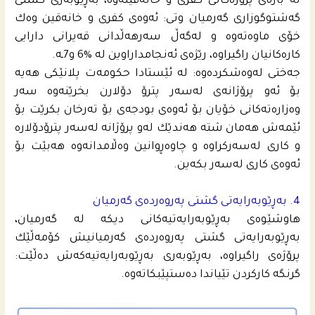
له‌ باره‌ى پرۆژه‌كانى كفرى و خانه‌قینه‌وه‌، به‌ڕێوبه‌رى گشتى
گه‌شتوگوزارى گه‌رمیان وتی: ئه‌وه‌ى كفرى و خانه‌قین وه‌ك
خۆى ماوه‌ته‌وه‌ و له‌گه‌ڵ سه‌رهه‌ڵدانى قه‌یرانى دارایی
كاره‌كانیان راگیراوه‌، رێژه‌ى ئه‌نجامداراوین له‌ %6 و7ـه‌.
جه‌ختى له‌وه‌شكرده‌وه‌: له‌ ئێستادا حكومه‌ت پلانێكى هه‌یه‌
بۆ ئه‌و پرۆژانه‌ى له‌سه‌ر پترۆ دۆلارن بخرێنه‌وه‌ سه‌ر
وه‌زاره‌ته‌كانى خۆیان بۆ ئه‌وه‌ى بودجه‌ى بۆ ته‌رخان بكرێت بۆ
ئێمه‌ش هه‌مان شته‌ هه‌ندێك له‌و پرۆژانه‌ له‌سه‌ر پترۆدۆلاره‌
و كارى له‌سه‌ركراوه‌ و چاوه‌ڕوانین وه‌ڵامدانه‌وه‌ هه‌بێت بۆ
ئه‌وه‌ى كارى له‌سه‌ر بكه‌ین.
4. به‌ڕێوبه‌رایه‌تى گشتى په‌روه‌رده‌ى گه‌رمیان
هاوشێوه‌ى به‌ڕێوبه‌رایه‌تیه‌كانى دیكه‌ له‌ گه‌رمیان،
به‌ڕێوبه‌رایه‌تى گشتى په‌روه‌رده‌ى گه‌رمیانیش كۆمه‌ڵێك
پرۆژه‌ى راگیراوه‌، به‌ڕێوبه‌رى به‌ڕێوبه‌رایه‌تیه‌كه‌ش ده‌ڵێت:
گرنگه‌ كاركردن تێیاندا ده‌ستپێبكاته‌وه‌.