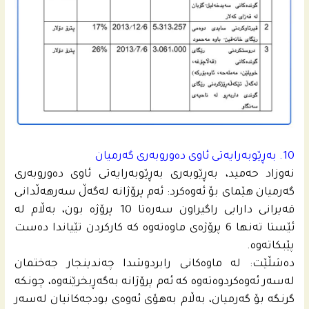
10. به‌ڕێوبه‌رایه‌تى ئاوى ده‌وروبه‌رى گه‌رمیان
نه‌وزاد حه‌مید، به‌ڕێوبه‌رى به‌ڕێوبه‌رایه‌تى ئاوى ده‌وروبه‌رى
گه‌رمیان هێماى بۆ ئه‌وه‌كرد: ئه‌م پرۆژانه‌ له‌گه‌ڵ سه‌رهه‌ڵدانى
قه‌یرانى دارایی راگیراون سه‌ره‌تا 10 پرۆژه‌ بون، به‌ڵام له‌
ئێستا ته‌نها 6 پرۆژه‌ى ماوه‌ته‌وه‌ كه‌ كاركردن تێیاندا ده‌ست
پێبكاته‌وه‌.
ده‌شڵێت: له‌ ماوه‌كانى رابردوشدا چه‌ندینجار جه‌ختمان
له‌سه‌ر ئه‌وه‌كردوه‌ته‌وه‌ كه‌ ئه‌م پرۆژانه‌ به‌گه‌ڕبخرێنه‌وه‌، چونكه‌
گرنگه‌ بۆ گه‌رمیان، به‌ڵام به‌هۆى ئه‌وه‌ى بودجه‌كانیان له‌سه‌ر