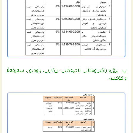
پ. پرۆژه‌ راگیراوه‌كانى ناحیه‌كانى: رزگاریى، باوه‌نور، سه‌رقه‌ڵا
و كۆكس