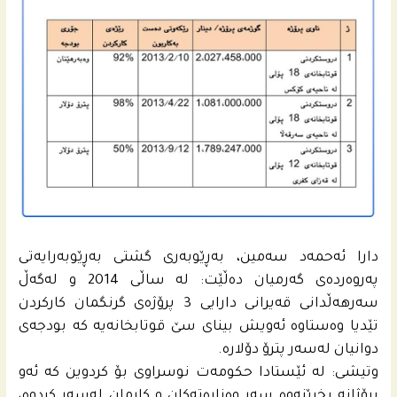
دارا ئه‌حمه‌د سه‌مین، به‌ڕێوبه‌رى گشتى به‌ڕێوبه‌رایه‌تى
په‌روه‌رده‌ى گه‌رمیان ده‌ڵێت: له‌ ساڵى 2014 و له‌گه‌ڵ
سه‌رهه‌ڵدانى قه‌یرانى دارایی 3 پرۆژه‌ى گرنگمان كاركردن
تێدیا ‌وه‌ستاوه‌ ئه‌ویش بیناى سێ قوتابخانه‌یه‌ كه‌ بودجه‌ى
دوانیان له‌سه‌ر پترۆ دۆلاره‌.
وتیشى: له‌ ئێستادا حكومه‌ت نوسراوى بۆ كردوین كه‌ ئه‌و