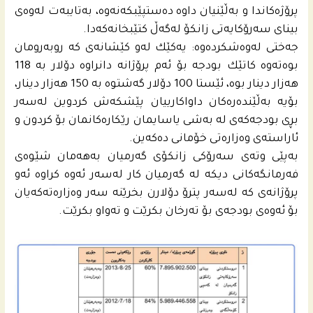
پرۆژه‌كاندا و به‌ڵێنیان داوه‌ ده‌ستپێبكه‌نه‌وه‌، به‌تایبه‌ت له‌وه‌ى
بیناى سه‌رۆكایه‌تى زانكۆ له‌گه‌ڵ كتێبخانه‌كه‌دا.
جه‌ختى له‌وه‌شكرده‌وه‌: یه‌كێك له‌و كێشانه‌ى كه‌ روبه‌رومان
بوه‌ته‌وه‌ كاتێك بودجه‌ بۆ ئه‌م پرۆژانه‌ دانراوه‌ دۆلار به‌ 118
هه‌زار دینار بوه‌، ئێستا 100 دۆلار گه‌شتوه‌ به‌ 150 هه‌زار دینار،
بۆیه‌ به‌ڵێنده‌ره‌كان داواكارییان پێشكه‌ش كردوین له‌سه‌ر
بڕى بودجه‌كه‌ى له‌ به‌شى یاسایمان رێكاره‌كانمان بۆ كردون و
ئاراسته‌ى وه‌زاره‌تى خۆمانى ده‌كه‌ین.
به‌پێى وته‌ى سه‌رۆكى زانكۆى گه‌رمیان به‌هه‌مان شێوه‌ى
فه‌رمانگه‌كانى دیكه‌ له‌ گه‌رمیان كار له‌سه‌ر ئه‌وه‌ كراوه‌ ئه‌و
پرۆژانه‌ى كه‌ له‌سه‌ر پترۆ دۆلارن بخرێنه‌ سه‌ر وه‌زاره‌ته‌كه‌یان
بۆ ئه‌وه‌ى بودجه‌ى بۆ ته‌رخان بكرێت و ته‌واو بكرێت.