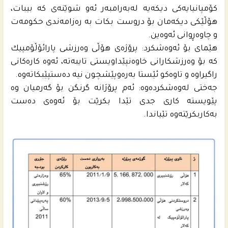
كۆمپانیایه‌كى دیكه‌یه‌ له‌به‌رامبه‌ر ئه‌و شوێنه‌ى كه‌ بیبات،
هۆڵێکی دیكه‌مان بۆ دروست بكات به‌ ره‌زامه‌ندى حكومه‌ت
و چاوه‌ڕوانى ئه‌وه‌ین.
هێماى بۆ ئه‌وه‌شكرد: پرۆژه‌ى هۆڵى وه‌رزشى پارائۆڵۆمپیك
کە بۆ وەرزشکارانی خاوەنپێداویستی تایبەتە، ئه‌وه‌ كاره‌كانى
راگیراوه‌ و تاوه‌كو ئێستا به‌رەوپێشچون نیه‌ ده‌ستپێبكاته‌وه‌.
جه‌ختى له‌وه‌شكرده‌وه‌: ئه‌م پرۆژانه‌ گرنگن بۆ گه‌رمیان وه‌
پێویسته‌ كارى جدى تێدا بكرێت بۆ ئه‌وه‌ى ده‌ست
به‌كاربكرێته‌وه‌ تێیاندا.