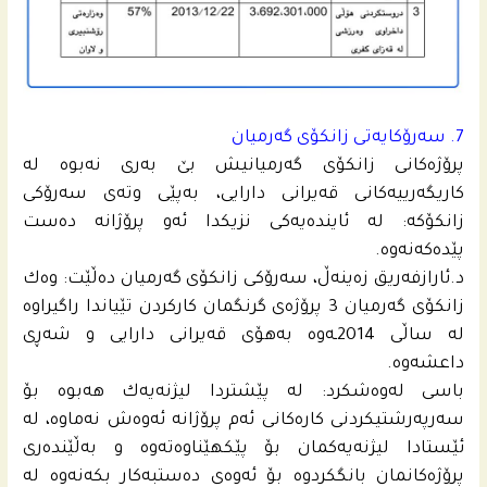
7. سه‌رۆكایه‌تى زانكۆى گه‌رمیان
پرۆژه‌كانى زانكۆى گه‌رمیانیش بێ به‌رى نه‌بوه‌ له‌
كاریگه‌رییه‌كانى قه‌یرانى دارایی، به‌پێى وته‌ى سه‌رۆكى
زانكۆكه‌: له‌ ئاینده‌یه‌كى نزیكدا ئه‌و پرۆژانه‌ ده‌ست
پێده‌كه‌نه‌وه‌.
د.ئارازفه‌ریق زه‌ینه‌ڵ، سه‌رۆكى زانكۆى گه‌رمیان ده‌ڵێت: وه‌ك
زانكۆى گه‌رمیان 3 پرۆژه‌ى گرنگمان كاركردن تێیاندا راگیراوه‌
له‌ ساڵى 2014ـه‌وه‌ به‌هۆى قه‌یرانى دارایی و شه‌ڕى
داعشه‌وه‌.
باسى له‌وه‌شكرد: له‌ پێشتردا لیژنه‌یه‌ك هه‌بوه‌ بۆ
سه‌رپه‌رشتیكردنى كاره‌كانى ئه‌م پرۆژانه‌ ئه‌وه‌ش نه‌ماوه‌، له‌
ئێستادا لیژنه‌یه‌كمان بۆ پێكهێناوه‌ته‌وه‌ و به‌ڵێنده‌رى
پرۆژه‌كانمان بانگكردوه‌ بۆ ئه‌وه‌ى ده‌ستبه‌كار بكه‌نه‌وه‌ له‌