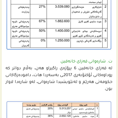
ت. شاره‌وانى قه‌زاى خانه‌قین
له‌ قه‌زاى خانه‌قین 6 پرۆژه‌ى راگیراو هه‌ن، به‌ڵام دواتر كه‌
روداوه‌كانى ئۆكتۆبه‌رى 2017ـى به‌سه‌ردا هات، داموده‌زگاكانى
حكومه‌تى هه‌رێم و له‌نێویشیدا شاره‌وانى، له‌و شاره‌دا لاواز
بون.