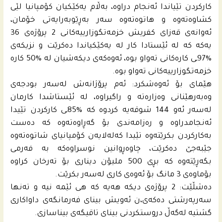
كاركردن تێیاندا ئه‌نجام دراوه‌، به‌ڵام یه‌كێكیان كۆمپانیا لێى
كشاوه‌ته‌وه‌ و هاتوه‌ته‌وه‌ سه‌ر به‌ڕێوبه‌رایه‌تى خۆمان،
ئه‌وانه‌ى قه‌زاى كفریش خزمه‌تگوزارییه‌كانى 2 پرۆژه‌ى 36
یه‌كه‌ كه‌ له‌ ئێستادا كار له‌ یه‌كێكیاندا ده‌كرێت و نزیكه‌ى
%97ـى كاره‌كانى ته‌واو بوه،‌ ئه‌وه‌كه‌ى دیكه‌شیان له‌ %50 كاره‌
خزمه‌تگوزارییه‌كانى ته‌واو بوه‌.
هێماى بۆ ئه‌وه‌شكرد: ئه‌م پرۆژانه‌ش له‌سه‌ر بودجه‌ى
وه‌به‌رهێنانى وه‌زاره‌ته‌ و راگیراوه‌، له‌ ئێستاشدا كارمان
له‌سه‌ر ئه‌و 144 شوقه‌یه‌ كردوه‌ كه‌ %85ـى كاركردن تێیدا
ئه‌نجامدراوه‌ و ره‌زامه‌ندى بۆ گه‌ڕاوه‌ته‌وه‌ كه‌ ده‌ست
به‌كاركردن بكرێته‌وه‌ تێیدا كه‌له‌لایه‌ن كۆمپانیاى شاتوه‌ته‌وه‌
جێبه‌جێ ده‌كرێت، چاوه‌ڕوانین نوسراوه‌كه‌ به‌ فه‌رمى
بگه‌ڕێته‌وه‌ كه‌ بڕى 500 ملیۆن دینارى بۆ ته‌رخان كراوه‌
بۆماوه‌ى 3 مانگ بۆ ئه‌وه‌ى كارى له‌سه‌ر بكرێت.
ده‌شڵێت: 2 پرۆژه‌ى دیكه‌ هه‌یه‌ كه‌ هى ئێمه‌ نیه‌ و ته‌نها
سه‌رپه‌رشتى ده‌كه‌ی،ن ئه‌ویش بیناى فه‌رمانگه‌ى داواكارى
گشتیه‌ له‌گه‌ڵ دروستكردنى بیناى تاقیگه‌ى بیناسازى.