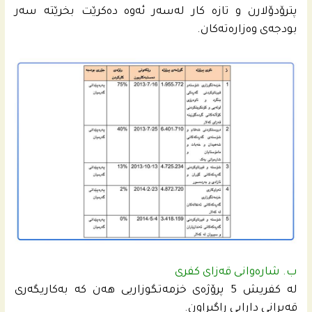
پترۆدۆلارن و تازه‌ كار له‌سه‌ر ئه‌وه‌ ده‌كرێت بخرێته‌ سه‌ر
بودجه‌ى وه‌زاره‌ته‌كان.
ب. شاره‌وانى قه‌زاى كفرى
له‌ كفریش 5 پرۆژه‌ى خزمه‌تگوزاریی هه‌ن كه‌ به‌كاریگه‌ری
قه‌یرانى دارایی راگیراون.