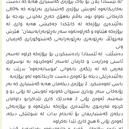
"له‌ ئێستادا پلان بۆ یه‌ك پرۆژه‌ى گه‌شتیارى هه‌یه‌ كه‌ ده‌ست
به‌كاربكاته‌وه‌ ئه‌ویش پرۆژه‌ى گه‌شتیارى به‌رلوته‌ كه‌ %60ـى
كاره‌كانى ته‌واو بوه‌، به‌ڵام به‌هۆى خه‌رج نه‌كردنى بودجه‌ بۆ
به‌ڵێنده‌رى پرۆژه‌كه‌ له‌ كاتێكدا چه‌كیشى هه‌یه‌ وازى له‌
پرۆژه‌كه‌ هێناوه‌ و گه‌ڕاوه‌ته‌وه‌ سه‌ر به‌ڕێوبه‌رایه‌تیمان". هێرش
فه‌یزوڵڵا، به‌ڕێوبه‌رى به‌ڕێوبه‌رایه‌تى گه‌شتوگوزارى گه‌رمیان
وتى.
ده‌شڵێت: له‌ ئێستادا راده‌ستكردن بۆ پرۆژه‌كه‌ كراوه‌ له‌سه‌ر
ئاستى وه‌زاره‌ت و كارمان له‌سه‌ر ئه‌وه‌كردوه‌ به‌ نوسراوى
فه‌رمى كه‌ له‌ رێگه‌ى بانه‌وانى "موساته‌حه‌وه"‌ بدرێت به‌
به‌ڵێنده‌رێكى دیكه‌ بۆ ئه‌وه‌ى ده‌ست كاربكاته‌وه‌ له‌و پرۆژه‌یه‌.
باسى له‌وه‌شكرد: 2 پرۆژه‌ى دیكه‌مان هه‌یه‌ گه‌شتیارى كه‌ به‌ر
زۆنه‌كانى سه‌ر روبارى سیروان كه‌وتوه‌ ئه‌ویش له‌ زۆنى دو و
شه‌شه‌، ئه‌وه‌ى زۆنى 2 هه‌ندێك كارى تێداكرابو داوامان
كردوه‌ قه‌ره‌بوى به‌ڵێنده‌رى پرۆژه‌كه‌ بكرێته‌وه‌ و پرۆژه‌یه‌كى
دیكه‌ى گه‌شتیاریمان بۆ ئه‌نجام بدات له‌ شوێنێكى دیكه‌،
ئه‌وه‌ى زۆنى 6 هیچ كارى تێدا نه‌كراوه‌.