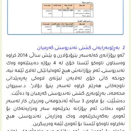
2. به‌ڕێوبه‌رایه‌تى گشتى ته‌ندروستى گه‌رمیان
"ئه‌و پرۆژانه‌ى كه‌له‌سه‌ر پترۆدۆلارن و پێش ساڵى 2014 كراوه‌
وه‌ستاون تاوه‌كو ئێستا خۆى له‌ 4 پرۆژه‌ ده‌بینێته‌وه‌ وه‌ك
ته‌ندروستى، ئه‌م پرۆژانه‌ش هیچ ئه‌وه‌لیاتێكى له‌لاى ئێمه‌ نیه‌،
چونكه‌ كاتى خۆى له‌لایه‌ن لیژنه‌ی لاوه‌كی په‌ره‌پێدانى
ناوچه‌كانى هه‌رێم كراوه‌ له‌سه‌ر پترۆ دۆلار". د.سیروان
محه‌مه‌د، به‌ڕێوبه‌رى گشتى ته‌ندروستى گه‌رمیان وا ده‌ڵێت.
ده‌شڵێت: بۆ ماوه‌ى 3 ساڵه‌ ئه‌نجومه‌نى وه‌زیران كار له‌سه‌ر
ئه‌وه‌ ده‌كات ئه‌م پرۆژانه‌ بخرێنه‌وه‌ سه‌ر وه‌زاره‌ته‌كان بۆ
ئه‌وه‌ى به‌گه‌ڕبخرێنه‌وه‌، وه‌ك وه‌زاره‌تى ته‌ندروستى هیچ
نه‌كراوه‌ تاوه‌كو ئێستا بۆ ئه‌وه‌ى ئێمه‌ وه‌ریبگرین.