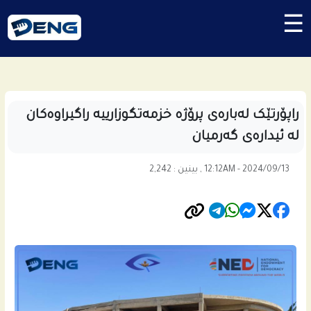
☰
راپۆرتێک لەبارەی پرۆژه‌ خزمه‌تگوزارییه‌ راگیراوه‌كان
له‌ ئیداره‌ى گه‌رمیان
12:12AM - 2024/09/13 , بینین : 2,242