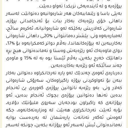
پرۆژه‌یه‌ و له‌ ئاینده‌یه‌كى نزیكدا ته‌واو ده‌بێت.
به‌پێى یاسا و رێنماییه‌كان هه‌ر شاره‌وانیه‌و ده‌توانێت له‌سه‌ر
داهاتى خۆى رێژه‌یه‌ك به‌كار ببات بۆ ئه‌نجامدانى پرۆژه‌،
شاره‌وانى كه‌لاریش یه‌كێكه‌ له‌و شاره‌وانیانه‌، ئه‌كره‌م ساڵح،
له‌مباره‌یه‌وه‌ وتى: پێشتر ده‌مانتوانى %20ـى داهاتى شاره‌وانى
به‌كارببه‌ین له‌ پرۆژه‌كانماندا، به‌ڵام دواتر كه‌مكرایه‌وه‌ بۆ %17،
دواى ماوه‌یه‌ك ئه‌و رێژه‌یه‌ش وه‌ستا و نه‌مانده‌توانى هیچ بڕه‌
داهاتێك خه‌رج بكه‌ین، به‌ڵام ئێستا بوه‌ به‌ له‌ %15 و ماوه‌ى
چه‌ند ساڵێكه‌ ئه‌و رێژه‌یه‌ به‌كارده‌به‌ین.
ده‌رباره‌ى ئه‌وه‌ى چه‌ندێك له‌و پاره‌ ته‌رخانكراوه‌ ده‌توانن به‌كار
ببه‌ن بۆ ته‌واوكردنى پرۆژه‌ راگیراوه‌كان، سه‌رۆكى شاره‌وانى
كه‌لار وتى: به‌و رێژه‌یه‌ ناتوانین پرۆژه‌ى گه‌وره‌ى پێ ئه‌نجام
بده‌ین ته‌نها ده‌توانین پرۆژه‌ى بچوك ئه‌نجام بده‌ین، ئه‌و
پرۆژانه‌ى كه‌ راگیراون بودجه‌یان سه‌روى ملیۆنێك دۆلاره،‌
بۆیه‌ ئه‌بێت ته‌رخانكراوى هه‌بێت له‌ وه‌زاره‌ته‌كانه‌وه‌، جگه‌
له‌وه‌ش ئه‌گه‌ر ته‌نانه‌ت پاره‌شمان له‌ به‌رده‌ست بوایه‌
نه‌مانده‌توانى ئیش له‌سه‌ر ئه‌و پرۆژانه‌ بكه‌ین، چونكه‌ له‌سه‌ر