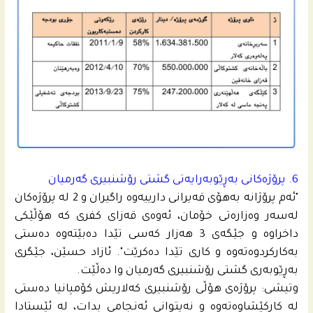
6. پرۆژه‌كانى به‌ڕێوبه‌رایه‌تى گشتى رۆشنبیرى گه‌رمیان
"ئه‌م پرۆژانه‌ به‌هۆى قه‌یرانى دارییه‌وه‌ راگیران و 2 له‌ پرۆژه‌كان
له‌سه‌ر وه‌زاره‌تى خۆمان، ئه‌وه‌ى قه‌زاى كفرى كه‌ هۆڵێكى
داخراوه‌ و جێگه‌ى 3 هه‌زار كه‌سى تێدا ده‌بێته‌وه‌ ده‌ستى
به‌كاركردوه‌ته‌وه‌ و كارى تێدا ده‌كرێت". ئازاد حسێن، جێگرى
به‌ڕێوبه‌رى گشتى رۆشنبیرى گه‌رمیان وا ده‌ڵێت.
وتیشى: پرۆژه‌ى هۆڵى رۆشنبیرى كه‌لاریش كۆمپانیا ده‌ستى
له‌ كاركێشاوه‌ته‌وه‌ و نه‌یتوانى ئه‌نجامى بدات، له‌ ئێستادا