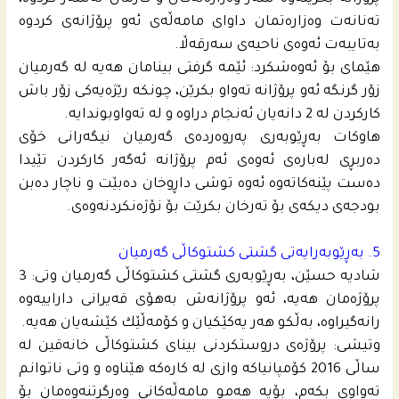
پرۆژانه‌ بخرێنه‌وه‌ سه‌ر وه‌زاره‌ته‌كان و كارمان له‌سه‌ر كردوه‌،
ته‌نانه‌ت وه‌زاره‌تمان داواى مامه‌ڵه‌ى ئه‌و پرۆژانه‌ى كردوه‌
به‌تایبه‌ت ئه‌وه‌ى ناحیه‌ى سه‌رقه‌ڵا.
هێماى بۆ ئه‌وه‌شكرد: ئێمه‌ گرفتى بینامان هه‌یه‌ له‌ گه‌رمیان
زۆر گرنگه‌ ئه‌و پرۆژانه‌ ته‌واو بكرێن، چونكه‌ رێژه‌یه‌كى زۆر باش
كاركردن له‌ 2 دانه‌یان ئه‌نجام دراوه‌ و له‌ ته‌واوبوندایه‌.
هاوكات به‌ڕێوبه‌رى په‌روه‌رده‌ى گه‌رمیان نیگه‌رانى خۆى
ده‌ربڕى له‌باره‌ى ئه‌وه‌ى ئه‌م پرۆژانه‌ ئه‌گه‌ر كاركردن تێیدا
ده‌ست پێنه‌كاته‌وه‌ ئه‌وه‌ توشى داڕوخان ده‌بێت و ناچار ده‌بن
بودجه‌ى دیكه‌ى بۆ ته‌رخان بكرێت بۆ نۆژه‌نكردنه‌وه‌ى.
5. به‌ڕێوبه‌رایه‌تى گشتى كشتوكاڵى گه‌رمیان
شادیه‌ حسێن، به‌ڕێوبه‌رى گشتى كشتوكاڵى گه‌رمیان وتى: 3
پرۆژه‌مان هه‌یه‌، ئه‌و پرۆژانه‌ش‌ به‌هۆى قه‌یرانى داراییه‌وه‌
رانه‌گیراوه‌، به‌ڵكو هه‌ر یه‌كێكیان و كۆمه‌ڵێك كێشه‌یان هه‌یه‌.
وتیشى: پرۆژه‌ى دروستكردنى بیناى كشتوكاڵى خانه‌قین له‌
ساڵى 2016 كۆمپانیاكه‌ وازى له‌ كاره‌كه‌ هێناوه‌ و وتى ناتوانم
ته‌واوى بكه‌م، بۆیه‌ هه‌مو مامه‌ڵه‌كانى وه‌رگرتنه‌وه‌مان بۆ