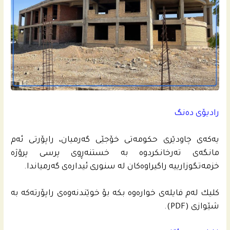
رادیۆی ده‌نگ
یه‌كه‌ى چاودێری حكومه‌تى خۆجێی گه‌رمیان، راپۆرتى ئه‌م
مانگه‌ى ته‌رخانكردوه‌ به‌ خستنه‌ڕوى پرسی پرۆژه‌
خزمه‌تگوزارییه‌ راگیراوه‌كان له‌ سنورى ئیداره‌ى گه‌رمیاندا.
كلیك لەم فایلەی خواره‌وه‌ بكه‌ بۆ خوێندنه‌وه‌ى راپۆرته‌کە به‌
شێوازى (PDF).