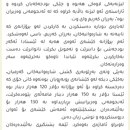
لیژنه‌یه‌كى لاوه‌كى هه‌بوه‌ و چێكى بودجه‌كه‌یان كردوه‌ و
ئاراسته‌ى ئه‌و لیژنه‌ باڵایه‌ كراوه‌ كه‌ له‌ ئه‌نجومه‌نى وه‌زیران
بوه‌"، به‌رزان كه‌ریم وای وت.
له‌باره‌ى دوباره‌ ده‌ستكردن به‌ كاركردن له‌و پرۆژانه‌ى كه‌
تایبه‌ته‌ به‌ شاره‌وانیه‌كان، به‌رزان كه‌ریم، باسى له‌وه‌شكرد:
ئه‌م پرۆژانه‌ كێشه‌ى ئه‌وه‌ى هه‌یه‌ له‌ ئێستادا ئه‌گه‌ر
بودجه‌شى بۆ دابنرێت و ته‌مویل بكرێت ناتوانرێت ده‌ست
به‌كاركردن بكرێته‌وه‌ تێیاندا تاوه‌كو نه‌خرێنه‌وه‌ سه‌ر
وه‌زاره‌ته‌كان.
به‌پێى وته‌ى به‌ڕێوبه‌رى گشتى شاره‌وانیه‌كانى گه‌رمیان،
یه‌كێكى دیكه‌ له‌و كێشانه‌ى روبه‌ڕویان بوه‌ته‌وه‌ كاتى خۆى كه‌
ده‌رخسته‌ كراوه‌ بۆ ئه‌و پرۆژانه‌ دۆلار 120 هه‌زار دینار بوه‌
ئێستا دۆلار به‌ 150 هه‌زار دینار مامه‌ڵه‌ى پێوه‌ده‌كرێت،
ئه‌نجومه‌نى وه‌زیرانیش بڕیاریداوه‌ به‌ 130 هه‌زار بۆ
به‌ڵێنه‌ده‌ران بیشكێنێته‌وه‌ ئه‌مه‌ش كێشه‌ى بۆ ئه‌وان
دروستكردوه‌ و توشى زیان ده‌بن.
ناوبراو ئاماژه‌ى به‌وه‌كرد: ئێمه‌ پشتگیرى به‌ڵێنده‌ره‌كان