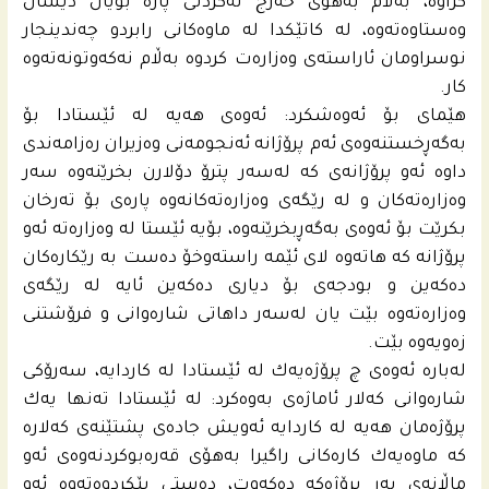
كراوه‌، به‌ڵام به‌هۆى خه‌رج نه‌كردنى پاره‌ بۆیان دیسان
وه‌ستاوه‌ته‌وه‌، له‌ كاتێكدا له‌ ماوه‌كانى رابردو چه‌ندینجار
نوسراومان ئاراسته‌ى وه‌زاره‌ت كردوه‌ به‌ڵام نه‌كه‌وتونه‌ته‌وه‌
كار.
هێماى بۆ ئه‌وه‌شكرد: ئه‌وه‌ى هه‌یه‌ له‌ ئێستادا بۆ
به‌گه‌ڕخستنه‌وه‌ى ئه‌م پرۆژانه‌ ئه‌نجومه‌نى وه‌زیران ره‌زامه‌ندى
داوه‌ ئه‌و پرۆژانه‌ى كه‌ له‌سه‌ر پترۆ دۆلارن بخرێنه‌وه‌ سه‌ر
وه‌زاره‌ته‌كان و له‌ رێگه‌ى وه‌زاره‌ته‌كانه‌وه‌ پاره‌ى بۆ ته‌رخان
بكرێت بۆ ئه‌وه‌ى به‌گه‌ڕبخرێنه‌وه‌، بۆیه‌ ئێستا له‌ وه‌زاره‌ته‌ ئه‌و
پرۆژانه‌ كه‌ هاته‌وه‌ لاى ئێمه‌ راسته‌وخۆ ده‌ست به‌ رێكاره‌كان
ده‌كه‌ین و بودجه‌ى بۆ دیارى ده‌كه‌ین ئایه‌ له‌ رێگه‌ى
وه‌زاره‌ته‌وه‌ بێت یان له‌سه‌ر داهاتى شاره‌وانى و فرۆشتنى
زه‌ویه‌وه‌ بێت.
له‌باره‌ ئه‌وه‌ى چ پرۆژه‌یه‌ك له‌ ئێستادا له‌ كاردایه‌، سه‌رۆكى
شاره‌وانى كه‌لار ئاماژه‌ى به‌وه‌كرد: له‌ ئێستادا ته‌نها یه‌ك
پرۆژه‌مان هه‌یه‌ له‌ كاردایه‌ ئه‌ویش جاده‌ى پشتێنه‌ى كه‌لاره‌
كه‌ ماوه‌یه‌ك كاره‌كانى راگیرا به‌هۆى قه‌ره‌بوكردنه‌وه‌ى ئه‌و
ماڵانه‌ى به‌ر پرۆژه‌كه‌ ده‌كه‌وت، ده‌ستى پێكردوه‌ته‌وه‌ ئه‌و