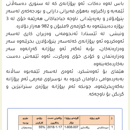
باس له‌وه‌ ده‌كات: ئه‌و پرۆژانه‌ى كه‌ له‌ سنورى ده‌سه‌ڵاتى
ئێمه‌یه‌ و راگیراوه‌ به‌هۆى قه‌یرانى دارایی و بودجه‌كه‌ى له‌سه‌ر
پترۆدۆلار و په‌ره‌پێدانى ناوچه‌ جیاجیاكانى هه‌رێمه‌ خۆى له‌ 3
پرۆژه‌ ده‌بینێته‌وه‌ به‌ گوژمه‌ى 9ملیۆن و 982 هه‌زار دۆلاره‌.
وتیشى: له‌ ئێستادا ئه‌نجومه‌نى وه‌زیران كارى له‌سه‌ر
ئه‌وه‌كردوه‌ ئه‌و پرۆژانه‌ى كه‌له‌سه‌ر پترۆدۆلارن بخرێنه‌وه‌ سه‌ر
وه‌زاره‌ته‌كان، بۆیه‌ ئه‌گه‌ر ئه‌و پرۆژانه‌ گه‌ڕانه‌وه‌ سه‌ر
وه‌زاره‌تمان و كۆدى خۆى وه‌رگرت، ئه‌وه‌ ئێمه‌ش ده‌ست
به‌كارده‌كه‌ینه‌وه‌.
هێماى بۆ ئه‌وه‌شكرد: ئه‌وه‌ى له‌سه‌ر ئێمه‌بوه‌ ساڵانه‌
به‌به‌رده‌وامى داوامان كردوه‌ به‌ نوسراوى فه‌رمى ئه‌م پرۆژانه‌
به‌گه‌ڕبخرێنه‌وه‌، چونكه‌ ئه‌م پرۆژانه‌ پرۆژه‌ى ستراتیژین و
گرنگن بۆ ناوچه‌كه‌.