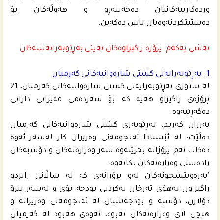
ورده‌كارییه‌كانیان ده‌خه‌ینه‌ڕو و هه‌وڵه‌كان بۆ
ده‌ستپێكردنه‌وه‌یان باس ده‌كه‌ین.
به‌شى یه‌كه‌م: پرۆژە راگیراوەکان بەپێی بەڕێوبەرایەتییەکان
1. به‌ڕێوبه‌رایه‌تى گشتى شاره‌وانیه‌كانى گه‌رمیان
له‌ سنورى به‌ڕێوبه‌رایه‌تى گشتى شاره‌وانیه‌كانى گه‌رمیان، 21
پرۆژه‌ى راگیراو هه‌یه‌ کە بۆ سەردەمی قەیرانی دارایی
دەگەڕێنەوە.
به‌رزان كه‌ریم، به‌ڕێوبه‌رى گشتى شاره‌وانیه‌كانى گه‌رمیان
ده‌ڵێت: له‌ ئێستادا ئه‌نجومه‌نى وه‌زیران كار له‌سه‌ر ئه‌وه‌
ده‌كات ئه‌م پرۆژانه‌ بخرێنه‌وه‌ سه‌ر وه‌زاره‌ته‌كان و دۆسیه‌كان
راده‌ستى وه‌زاره‌ته‌كان بكاته‌وه‌.
"به‌ره‌وپێشچونه‌كان له‌و پرۆژانه‌ى كه‌ له‌ ساڵانى رابردو
راگیراون به‌هۆى ته‌رخان نه‌كردنى بودجه‌ بۆى و له‌سه‌ر پترۆ
دۆلارن، دۆسیه‌ و بودجه‌شیان له‌ ئه‌نجومه‌نى وه‌زیرانه‌ و
هیچى لاى وه‌زاره‌ته‌كان نه‌بوه‌، ئه‌وه‌ى هه‌بوه‌ له‌ گه‌رمیان