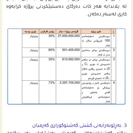
له‌ پلاندایه‌ هه‌ر كات ده‌رگاى ده‌ستپێكردنى پرۆژه‌ كرایه‌وه‌
كارى له‌سه‌ر ده‌كه‌ن.
3. به‌ڕێوبه‌رایه‌تى گشتى گه‌شتوگوزارى گه‌رمیان