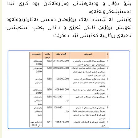
پترۆ دۆلار و وه‌به‌رهێنانى وه‌زاره‌ته‌كان بوه‌ كارى تێدا
ده‌ستپێنه‌كراونه‌ته‌وه‌.
وتیشى: له‌ ئێستادا یه‌ك پرۆژه‌مان ده‌ستى به‌كاركردوه‌ته‌وه‌
ئه‌ویش پرۆژه‌ى تانكى ئه‌رزى و دانانى په‌مپ سته‌یشنى
ناحیه‌ى رزگارییه‌ كه‌ ئیشى تێدا ده‌كرێت.