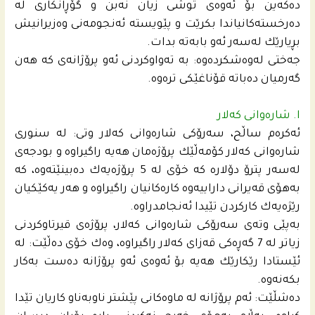
ده‌كه‌ین بۆ ئه‌وه‌ى توشى زیان نه‌بن و گۆڕانكارى له‌
ده‌رخسته‌كانیاندا بكرێت و پێویسته‌ ئه‌نجومه‌نى وه‌زیرانیش
بڕیارێك له‌سه‌ر ئه‌و بابه‌ته‌ بدات.
جه‌ختى له‌وه‌شكرده‌وه‌: به‌ ته‌واوكردنى ئه‌و پرۆژانه‌ى كه‌ هه‌ن
گه‌رمیان ده‌باته‌ قۆناغێكى تره‌وه‌.
ا. شاره‌وانى كه‌لار
ئه‌كره‌م ساڵح، سه‌رۆكى شاره‌وانى كه‌لار وتى: له‌ سنورى
شاره‌وانى كه‌لار كۆمه‌ڵێك پرۆژه‌مان هه‌یه‌ راگیراوه‌ و بودجه‌ى
له‌سه‌ر پترۆ دۆلاره‌ كه‌ خۆى له‌ 5 پرۆژه‌یه‌ك ده‌بینێته‌وه‌، كه‌
به‌هۆى قه‌یرانى داراییه‌وه‌ كاره‌كانیان راگیراوه‌ و هه‌ر یه‌كێكیان
رێژه‌یه‌ك كاركردن تێیدا ئه‌نجامدراوه‌.
به‌پێى وته‌ى سه‌رۆكى شاره‌وانى كه‌لار، پرۆژه‌ى قیرتاوكردنى
زیاتر له‌ 7 گه‌ڕه‌كى قه‌زاى كه‌لار راگیراوه‌، وه‌ك خۆى ده‌ڵێت: له‌
ئێستادا رێكارێك هه‌یه‌ بۆ ئه‌وه‌ى ئه‌و پرۆژانه‌ ده‌ست به‌كار
بكه‌نه‌وه‌.
ده‌شڵێت: ئه‌م پرۆژانه‌ له‌ ماوه‌كانى پێشتر ناوبه‌ناو كاریان تێدا