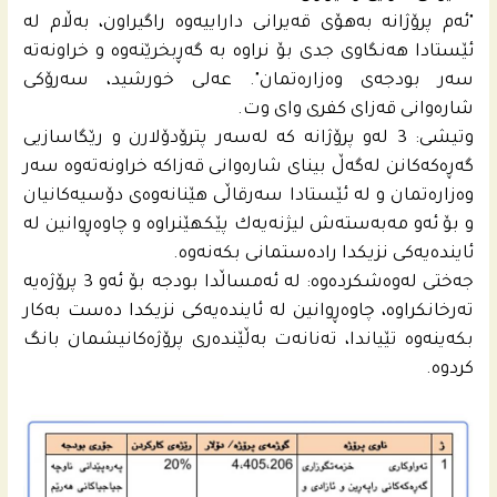
"ئه‌م پرۆژانه‌ به‌هۆى قه‌یرانى داراییه‌وه‌ راگیراون، به‌ڵام له‌
ئێستادا هه‌نگاوى جدى بۆ نراوه‌ به‌ گه‌ڕبخرێنه‌وه‌ و خراونه‌ته‌
سه‌ر بودجه‌ى وه‌زاره‌تمان". عه‌لى خورشید، سه‌رۆكى
شاره‌وانى قه‌زاى كفرى واى وت.
وتیشى: 3 له‌و پرۆژانه‌ كه‌ له‌سه‌ر پترۆدۆلارن و رێگاسازیى
گه‌ڕه‌كه‌كانن له‌گه‌ڵ بیناى شاره‌وانى قه‌زاكه‌ خراونه‌ته‌وه‌ سه‌ر
وه‌زاره‌تمان و له‌ ئێستادا سه‌رقاڵى هێنانه‌وه‌ى دۆسیه‌كانیان
و بۆ ئه‌و مه‌به‌سته‌ش لیژنه‌یه‌ك پێكهێنراوه‌ و چاوه‌ڕوانین له‌
ئاینده‌یه‌كى نزیكدا راده‌ستمانى بكه‌نه‌وه‌.
جه‌ختى له‌وه‌شكرده‌وه‌: له‌ ئه‌مساڵدا بودجه‌ بۆ ئه‌و 3 پرۆژه‌یه‌
ته‌رخانكراوه‌، چاوه‌ڕوانین له‌ ئاینده‌یه‌كى نزیكدا ده‌ست به‌كار
بكه‌ینه‌وه‌ تێیاندا، ته‌نانه‌ت به‌ڵێنده‌رى پرۆژه‌كانیشمان بانگ
كردوه‌.