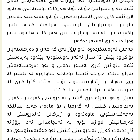
هێماى بۆ ئه‌وه‌شكرد: ئه‌م پرۆژانه‌ هیچ مامه‌ڵه‌یه‌كى له‌لاى
ئێمه‌ نیه‌ و ناشزانین چۆنه‌، بۆیه‌ هه‌ر كات دۆسیه‌كه‌ى هاته‌وه‌
لاى ئێمه‌ كارى جدى له‌سه‌رده‌كه‌ین، بۆ ئه‌و مه‌به‌سته‌ چه‌ندین
جاریش نوسراومان ئاراسته‌ى وه‌زاره‌ت كردوه‌ پێیان
راگه‌یاندوین له‌سه‌ر وه‌زاره‌ت نین هه‌ر كات هاته‌وه‌ سه‌ر
وه‌زاره‌ت كارى له‌سه‌ر ده‌كه‌ین.
جه‌ختى له‌وه‌شكرده‌وه‌: ئه‌و پرۆژانه‌ى كه‌ هه‌ن و ده‌رخسته‌یان
بۆ كراوه‌ پێش 12 ساڵ ئه‌گه‌ر به‌وشێوه‌یه‌ بێته‌وه‌ به‌رده‌ستى
ئێمه‌ ناتوانین كارى له‌سه‌ر بكه‌ین و به‌و ده‌رخسته‌یه‌ش
ته‌واو نابێت، چونكه‌ ئێستا دۆخه‌كه‌ جیاوازتره‌ له‌ پێشتر له‌
روى مه‌واد و پێداویستیه‌وه‌، بۆیه‌ ده‌بێت گۆڕانكارى له‌
ده‌رخسته‌كه‌ و دیزاینه‌كه‌شى دا بكرێت.
به‌پێى وته‌ى به‌ڕێوبه‌رى گشتى ته‌ندروستى گه‌رمیان، كه‌رتى
ته‌ندروستى گشتى له‌ گه‌رمیان بۆ ماوه‌ى چه‌ند ساڵێكه‌
به‌چه‌قبه‌ستویى ماوه‌ته‌وه‌ و ژێرخانى ته‌ندروستى له‌
گه‌رمیانیش لاوازه‌، بۆیه‌ به‌ ئه‌نجامدانى ئه‌م پرۆژانه‌
تاڕاده‌یه‌ك كه‌رتى ته‌ندروستى گشتى له‌و چه‌قبه‌ستوییه‌ى كه‌
هه‌یه‌ رزگار ده‌كات، ئه‌گه‌رچى چه‌ندین پرۆژه‌ى دیكه‌یان هه‌یه‌ و