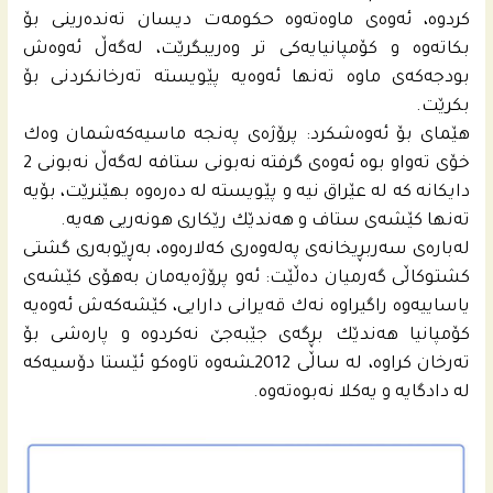
كردوه‌، ئه‌وه‌ى ماوه‌ته‌وه‌ حكومه‌ت دیسان ته‌نده‌رینى بۆ
بكاته‌وه‌ و كۆمپانیایه‌كى تر‌ وه‌ریبگرێت، له‌گه‌ڵ ئه‌وه‌ش
بودجه‌كه‌ى ماوه‌ ته‌نها ئه‌وه‌یه‌ پێویسته‌ ته‌رخانكردنى بۆ
بكرێت.
هێماى بۆ ئه‌وه‌شكرد: پرۆژه‌ى په‌نجه‌ ماسیه‌كه‌شمان وه‌ك
خۆى ته‌واو بوه‌ ئه‌وه‌ى گرفته‌ نه‌بونى ستافه‌ له‌گه‌ڵ نه‌بونى 2
دایكانه‌ كه‌ له‌ عێراق نیه‌ و پێویسته‌ له‌ ده‌ره‌وه‌ بهێنرێت، بۆیه‌
ته‌نها كێشه‌ى ستاف و هه‌ندێك رێكارى هونه‌ریی هه‌یه‌.
له‌باره‌ى سه‌ربڕیخانه‌ى په‌له‌وه‌رى كه‌لاره‌وه‌، به‌ڕێوبه‌رى گشتى
كشتوكاڵى گه‌رمیان ده‌ڵێت: ئه‌و پرۆژه‌یه‌مان به‌هۆى كێشه‌ى
یاساییه‌وه‌ راگیراوه‌ نه‌ك قه‌یرانى دارایی، كێشه‌كه‌ش ئه‌وه‌یه‌
كۆمپانیا هه‌ندێك بڕگه‌ى جێبه‌جێ نه‌كردوه‌ و پاره‌شى بۆ
ته‌رخان كراوه‌، له‌ ساڵى 2012ـشه‌وه‌ تاوه‌كو ئێستا دۆسیه‌كه‌
له‌ دادگایه‌ و یه‌كلا نه‌بوه‌ته‌وه‌.