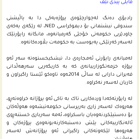
فایلی پیدی ئێف
رادیۆی ده‌نگ له‌چوارچێوه‌ى پرۆژه‌یه‌كى دا به‌ پاڵپشتى
سندوقی نیشتمانى بۆ دیموكراسی NED، له‌ رێگه‌ى یه‌كه‌ى
چاودێریی حكومه‌تى خۆجێی گه‌رمیانه‌وه‌، مانگانه‌ راپۆرتێك
له‌سه‌ر كه‌رتێكى په‌یوه‌ست به‌ حكومه‌ت بڵاوده‌كاته‌وه‌.
له‌میانه‌ى راپۆرتى ئه‌مجاره‌ى دا، تیشكیخستوه‌ته‌ سه‌ر ئه‌و
پرۆژه‌ خزمه‌تگوزارییانه‌ى كه‌ به‌ كاریگه‌ریی سه‌رهه‌ڵدانى
قه‌یرانى دارایی له‌ ساڵی 2014ـه‌وه‌ تاوه‌كو ئێستا راگیراون و
كاریان له‌سه‌ر نه‌كراوه‌.
له‌ راپۆرته‌كه‌دا ورده‌كاریی تاك به‌ تاكى ئه‌و پرۆژانه‌ خراوه‌ته‌ڕو،
هه‌روه‌ك له‌سه‌ر زارى به‌رپرسانى حكومه‌تیشه‌وه‌ هه‌وڵه‌كان
بۆ ده‌ستپێكردنه‌وه‌یان باسكراوه‌، ئه‌مه‌ سه‌ربارى خستنه‌ڕوى
ئاله‌نگارییه‌كانى پێش ده‌ستبه‌كارنه‌بونه‌وه‌ى پرۆژه‌كان و
هه‌روه‌ها لێكه‌وته‌كانى راگیرانى ئه‌و پرۆژانه‌ش له‌سه‌ر