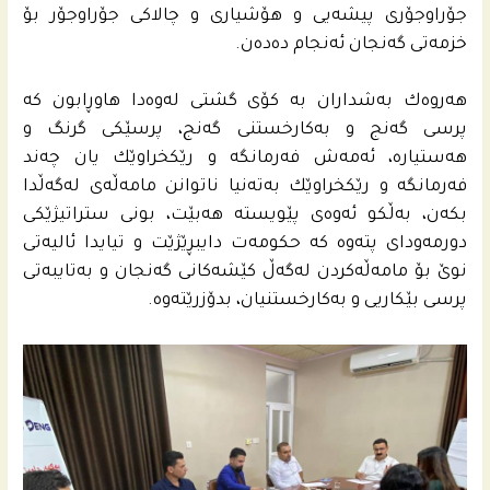
جۆراوجۆری پیشه‌یی و هۆشیاری و چالاكی جۆراوجۆر بۆ
خزمه‌تى گه‌نجان ئه‌نجام ده‌ده‌ن.
هه‌روه‌ك به‌شداران به‌ كۆی گشتى له‌وه‌دا هاوڕابون كه‌
پرسی گه‌نج و به‌كارخستنى گه‌نج، پرسێكى گرنگ و
هه‌ستیاره‌، ئه‌مه‌ش فه‌رمانگه‌ و رێكخراوێك یان چه‌ند
فه‌رمانگه‌ و رێكخراوێك به‌ته‌نیا ناتوانن مامه‌ڵه‌ى له‌گه‌ڵدا
بكه‌ن، به‌ڵكو ئه‌وه‌ى پێویسته‌ هه‌بێت، بونى ستراتیژێكى
دورمه‌وداى پته‌وه‌ كه‌ حكومه‌ت دایبڕێژێت و تیایدا ئالیه‌تی
نوێ بۆ مامه‌ڵه‌كردن له‌گه‌ڵ كێشه‌كانى گه‌نجان و به‌تایبه‌تى
پرسی بێكاریی و به‌كارخستنیان، بدۆزرێته‌وه‌.