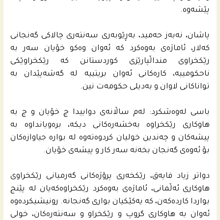
پێشه‌وه‌.
پاشان، نه‌به‌ز حه‌مید، به‌ڕێوبه‌رى سه‌نته‌رى چالاكی گه‌نجانى
كه‌لار، ئاماژه‌ى به‌وه‌كرد كه‌ ئه‌وان وه‌كو خۆیان سه‌ر به‌
رێكخراوی منداڵپارێزى كوردستانن كه‌ رێكخراوێكى
ناحكومییه‌، كاره‌كانى ئه‌وان بریتییه‌ له‌ گه‌شه‌پێدان به‌
تواناكانى لاوان و به‌دیلی حكومه‌ت نین.
باسی له‌وه‌شكرد: له‌م ساڵانه‌ى دواییدا چ خۆیان و چ به‌
هاوكارى رێكخراوه‌ به‌خشه‌ره‌كانى دیكه‌، بره‌ویانداوه‌ به‌
پیشه‌كان و چه‌ندین خولیان كردوه‌ته‌وه‌ له‌ بواره‌ جیاوازه‌كان
بۆ ئه‌وه‌ى گه‌نجان بخه‌نه‌ سه‌ر كار و پیشه‌ی خۆیان.
دواتر زیاد فایه‌ق، رێكخه‌رى پرۆژه‌كانى گه‌رمیانى رێكخراوى
هاوكاری ئه‌ڵمانى، ئاماژه‌ى به‌وه‌كرد رێكخراوه‌كه‌یان له‌ پێنج
بواردا كارده‌كه‌ن، كه‌ یه‌كێكیان بوارى گه‌نجانه‌. رونیشیكرده‌وه‌
ئه‌وان به‌ هاوكاری گروپ و رێكخراو و سه‌نته‌ره‌كان، خولی