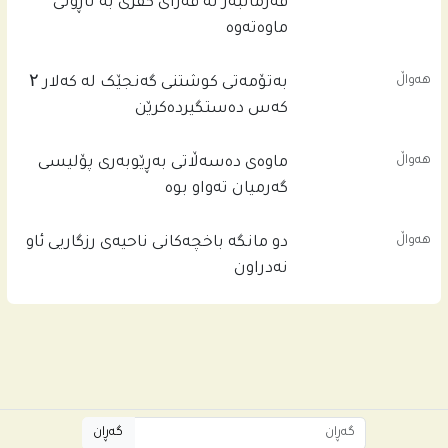
فه‌رمانبه‌ر له‌ قه‌زاى كفرى به‌ ناڕونى
ماوه‌ته‌وه‌
هەواڵ
بەتۆمەتی کوشتنی گەنجێک لە کەلار ۲
کەس دەستگیردەکرێن
هەواڵ
ماوەی دەسەڵاتی بەڕێوبەری پۆلیسی
گەرمیان تەواو بوە
هەواڵ
دو مانگە باخچەکانی ناحیەی رزگاریی ئاو
نەدراون