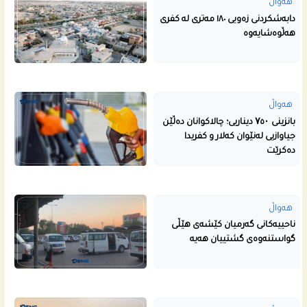
هەواڵ
دابەشکردنی زەویی ١٨٠ مەتری لە کفری
هەڵوەشایەوە
هەواڵ
بانزینی ۷٥۰ دیناریی؛ چالاکوانان دەڵێن
جیاوازیی لەنێوان کەلار و کفریدا
دەکرێت
هەواڵ
ناحییه‌كانى گه‌رمیان كێشه‌ى هێڵى
گواستنه‌وه‌ى گشتییان هه‌یه‌