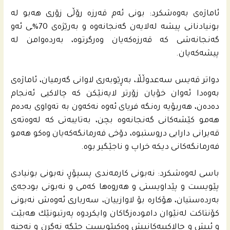
ئاماژه‌ى به‌وه‌شكرد: بونى ئه‌م قه‌رزه‌ رۆڵی زۆری هه‌بو له‌
بونیادنانى پیشه‌ له‌لایه‌ن گه‌نجانه‌وه‌ و به‌رێژه‌ى 70%ـى ئه‌و
گه‌نجانه‌شى كه‌ قه‌رزه‌كه‌یان وه‌رگرتوه‌، به‌رده‌وامن له‌
پیشه‌كه‌یان.
دواتر قه‌یس سه‌عدوڵڵا، به‌ڕێوبه‌رى لاوانى گه‌رمیان، ئاماژه‌ى
به‌وه‌دا ئه‌وان خۆیان زۆرتر لایه‌نێكن كه‌ چالاكیی ئه‌نجام
ده‌ده‌ن، هه‌ربۆیه‌ ره‌نگه‌ فریای ئه‌وه‌ نه‌كه‌ون به‌ ته‌واوى به‌ده‌م
هه‌مو كێشه‌كانى گه‌نجانه‌وه‌ بچن، به‌تایبه‌تى كه‌ له‌وه‌ته‌ى
قه‌یرانى دارایی دروستبوه‌، دۆخی فه‌رمانگه‌كه‌یان وه‌كو هه‌مو
فه‌رمانگه‌كانى دیكه‌ خراپ و ناجێگیر بوه‌.
باسی له‌وه‌شكرد: نه‌بونى كارمه‌ندى پسپۆڕ، نه‌بونى بونیادی
پێویست و پێداویستی و هه‌روه‌ها كه‌می و نه‌بونى بودجه‌ى
به‌رده‌ستیان، هۆكاره‌ بۆ لاوازییان، سه‌رباری ئه‌وه‌ش نه‌بونى
كۆنتاكت له‌نێوان داموده‌زگاكان وایكردوه‌ په‌رتبونێك هه‌بێت
و ئیش و چالاكییه‌كانیش وه‌كپێویست جێگه‌ نه‌گرن و نه‌چنه‌