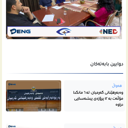
دوایین بابەتەکان
هەواڵ
وەبەرهێنانی گەرمیان: لە ٦ مانگدا
مۆڵەت بە ١٢ پرۆژەی پیشەسازیی
دراوە