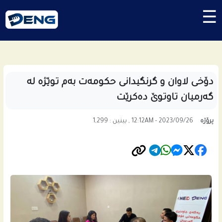
☰
دۆخی لاوان و گرنگیدانى حكومه‌ت به‌م توێژه‌ له‌
گه‌رمیان تاوتوێ ده‌كرێت
پرۆژە
12:12AM - 2023/09/26 , بینین : 1,299