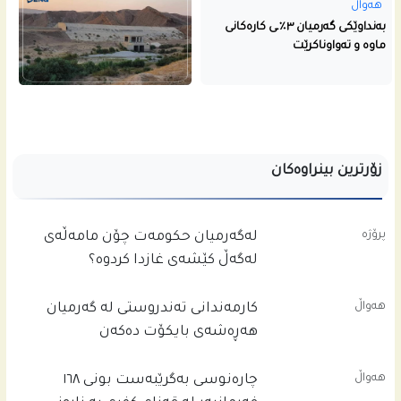
هەواڵ
بەنداوێکی گەرمیان ٣٪ـی کارەکانی
ماوە و تەواوناکرێت
زۆرترین بینراوەکان
پرۆژە
له‌گه‌رمیان حكومه‌ت چۆن مامه‌ڵه‌ى
له‌گه‌ڵ كێشه‌ى غازدا كردوه‌؟
هەواڵ
کارمەندانی تەندروستی لە گەرمیان
هەڕەشەی بایکۆت دەکەن
هەواڵ
چاره‌نوسى به‌گرێبه‌ست بونى ١٦٨