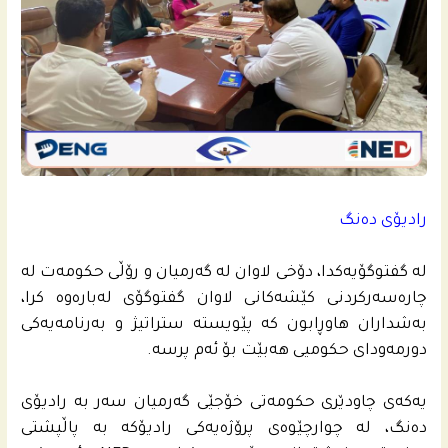
رادیۆی ده‌نگ
له‌ گفتوگۆیه‌كدا، دۆخی لاوان له‌ گه‌رمیان و رۆڵی حكومه‌ت له‌
چاره‌سه‌ركردنى كێشه‌كانى لاوان گفتوگۆی له‌باره‌وه‌ كرا،
به‌شداران هاوڕابون كه‌ پێویسته‌ ستراتیژ و به‌رنامه‌یه‌كى
دورمه‌وداى حكومیی هه‌بێت بۆ ئه‌م پرسه‌.
یه‌كه‌ى چاودێری حكومه‌تى خۆجێی گه‌رمیان سه‌ر به‌ رادیۆی
ده‌نگ، له‌ چوارچێوه‌ى پرۆژه‌یه‌كى رادیۆكه‌ به‌ پاڵپشتی