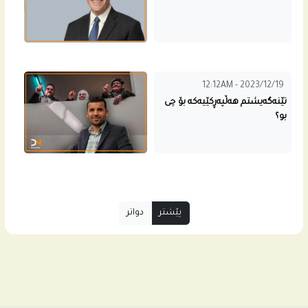
12:12AM - 2023/12/19
تێنەگەیشتم هەڵپەڕكێیەكە بۆ چی
بو؟
پێشتر
دواتر