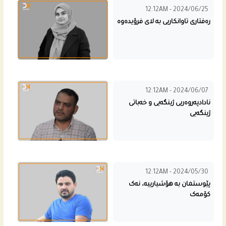
12:12AM - 2024/06/25
ره‌فتاری تاوانكاريی بە لای فرۆیدەوە
12:12AM - 2024/06/07
نادادپەروەریى ژینگەیى و خەباتى
ژینگەیى
12:12AM - 2024/05/30
پێوستمان بە هۆشیارییە، نەک
کۆمەک