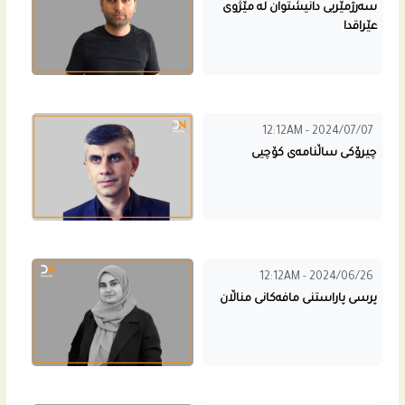
سەرژمێریی دانیشتوان لە مێژوی
عێراقدا
12:12AM - 2024/07/07
چیرۆکی ساڵنامەی کۆچیی
12:12AM - 2024/06/26
پرسی پاراستنی مافەكانی مناڵان