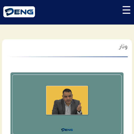
☰
وتار