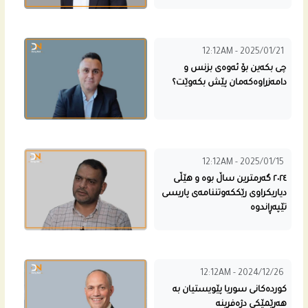
12:12AM - 2025/01/21
چی بکەین بۆ ئه‌وه‌ى بزنس و
دامەزراوەكەمان پێش بکەوێت؟
12:12AM - 2025/01/15
٢٠٢٤ گەرمترین ساڵ بوە و هێڵى
دیاریکراوى رێککەوتننامەى پاریسى
تێپەڕاندوە
12:12AM - 2024/12/26
كورده‌كانی سوریا پێویستیان به‌
هه‌رێمێكی دژه‌فڕینه‌