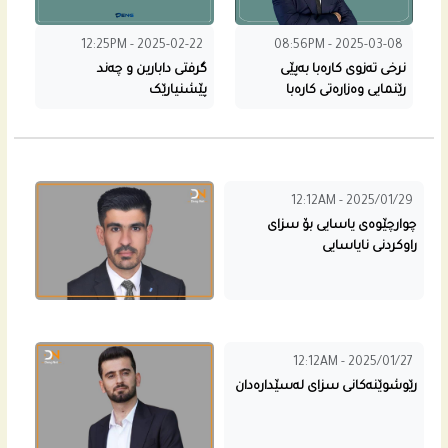
12:25PM - 2025-02-22
08:56PM - 2025-03-08
نرخى تەزوی کارەبا بەپێى
گرفتى دابارین و چەند
رێنمایى وەزارەتى کارەبا
پێشنیارێک
12:12AM - 2025/01/29
چوارچێوه‌ی یاسایی بۆ سزای
راوكردنی نایاسایی
12:12AM - 2025/01/27
رێوشوێنەکانی سزای لەسێدارەدان