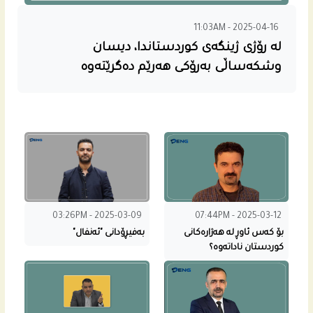
11:03AM - 2025-04-16
لە رۆژی ژینگەى کوردستاندا، دیسان
وشکەساڵى بەرۆکى هەرێم دەگرێتەوە
03:26PM - 2025-03-09
07:44PM - 2025-03-12
بۆ کەس ئاوڕ لە هەژارەکانی
بەفیڕۆدانی "ئەنفال"
کوردستان ناداتەوە؟