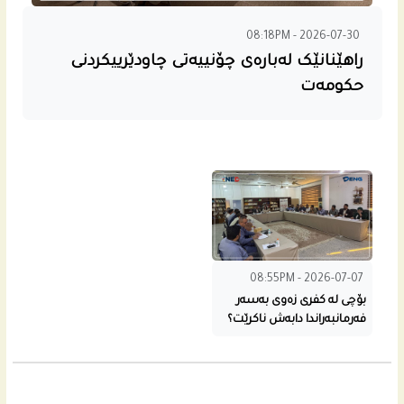
08:18PM - 2026-07-30
راهێنانێک لەبارەی چۆنییەتی چاودێرییکردنی
حکومەت
08:55PM - 2026-07-07
بۆچی له‌ كفری زه‌وی به‌سه‌ر
فه‌رمانبه‌راندا دابه‌ش ناكرێت؟