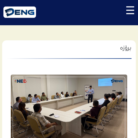
☰
پرۆژە