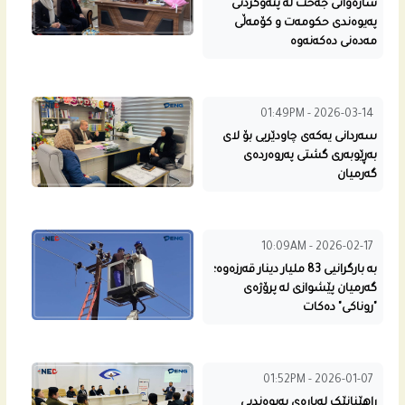
شاره‌وانى جه‌خت له‌ پته‌وكردنى
په‌یوه‌ندی حكومه‌ت و كۆمه‌ڵی
مه‌ده‌نی ده‌كه‌نه‌وه‌
01:49PM - 2026-03-14
سه‌ردانى یه‌كه‌ى چاودێریی بۆ لای
به‌ڕێوبه‌رى گشتى په‌روه‌رده‌ى
گه‌رمیان
10:09AM - 2026-02-17
بە بارگرانیی 83 ملیار دینار قەرزەوە؛
گەرمیان پێشوازی لە پرۆژەی
"روناکی" دەکات
01:52PM - 2026-01-07
راهێنانێک لەبارەی پەیوەندیی