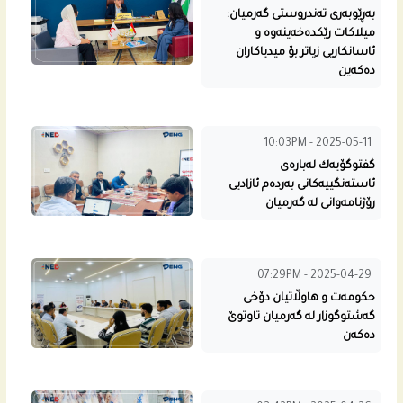
بەڕێوبەری تەندروستی گەرمیان:
میلاکات رێکدەخەینەوە و
ئاسانکاریی زیاتر بۆ میدیاکاران
دەکەین
10:03PM - 2025-05-11
گفتوگۆیه‌ك له‌باره‌ى
ئاسته‌نگییه‌كانى به‌رده‌م ئازادیی
رۆژنامه‌وانى له‌ گه‌رمیان
07:29PM - 2025-04-29
حكومه‌ت و هاوڵاتیان دۆخی
گه‌شتوگوزار له‌ گه‌رمیان تاوتوێ
ده‌كه‌ن