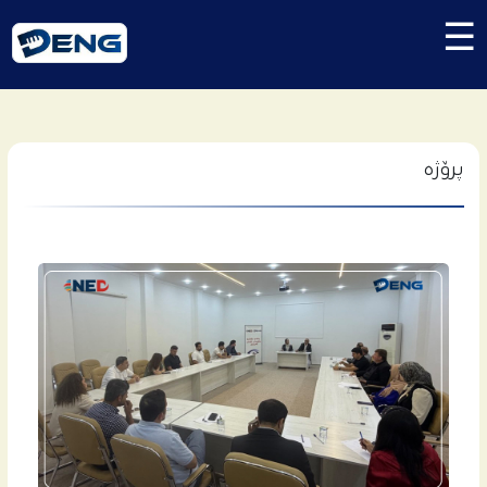
☰
پرۆژە