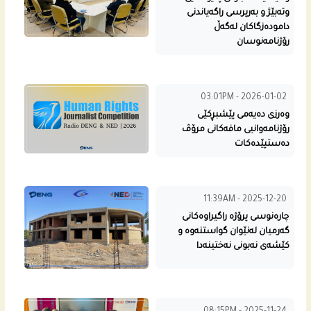
وتەبێژ و بەرپرسی راگەیاندنی
دامودەزگاکان لەگەڵ
رۆژنامەنوسان
03:01PM - 2026-01-02
وه‌رزی ده‌یه‌مى پێشبڕكێی
رۆژنامه‌وانیی مافه‌كانى مرۆڤ
دەستپێدەکات
11:39AM - 2025-12-20
چارەنوسی پرۆژە راگیراوه‌کانى
گەرمیان لەنێوان گواستنەوە و
کێشەی نەبونی نەختینەدا