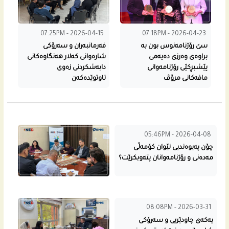
07:25PM - 2026-04-15
07:18PM - 2026-04-23
سێ رۆژنامه‌نوس بون به‌
فەرمانبەران و سه‌رۆكى
براوه‌ى وه‌رزی ده‌یه‌مى
شاره‌وانى كه‌لار هه‌نگاوه‌كانى
پێشبڕكێی رۆژنامه‌وانی
دابه‌شكردنى زه‌وی
مافه‌كانى مرۆڤ
تاوتوێدەکەن
05:46PM - 2026-04-08
چۆن په‌یوه‌ندیی نێوان كۆمه‌ڵی
مه‌ده‌نی و رۆژنامه‌وانان پته‌وبكرێت؟
08:08PM - 2026-03-31
یه‌كه‌ى چاودێریی و سه‌رۆكى