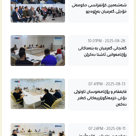
شه‌شه‌مین كۆنفرانسی حكومه‌تى
خۆجێی گه‌رمیان به‌ڕێوه‌چو
10:01PM - 2025-08-28
گه‌نجانى گه‌رمیان بە بنه‌ماكانى
رۆژنامه‌وانیی ئاشنا ده‌كرێن
07:41PM - 2025-08-13
قايمقام و رۆژنامه‌نوسان تاوتوێی
دۆخی خزمه‌تگوزارییه‌كانى كه‌لار
ده‌كه‌ن
07:24PM - 2025-08-11