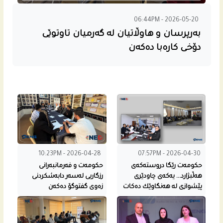
06:44PM - 2026-05-20
به‌رپرسان و هاوڵاتیان له‌ گه‌رمیان تاوتوێی
دۆخی كاره‌با ده‌كه‌ن
10:23PM - 2026-04-28
07:57PM - 2026-04-30
حكومه‌ت رێگا دروسته‌كه‌ى
حکومەت و فەرمانبەرانی
هه‌ڵبژارد... یه‌كه‌ى چاودێری
رزگاریی لەسەر دابەشکردنی
پێشوازی له‌ هه‌نگاوێك ده‌كات
زەوی گفتوگۆ دەکەن