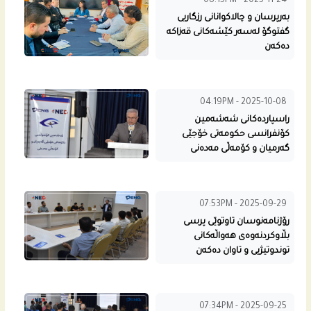
08:15PM - 2025-11-24
بەرپرسان و چالاکوانانی رزگاریی
گفتوگۆ لەسەر کێشەکانی قەزاکە
دەکەن
04:19PM - 2025-10-08
راسپارده‌كانى شه‌شه‌مین
كۆنفرانسی حكومه‌تى خۆجێی
گه‌رمیان و كۆمه‌ڵی مه‌ده‌نی
07:53PM - 2025-09-29
رۆژنامه‌نوسان تاوتوێی پرسی
بڵاوكردنه‌وه‌ى هه‌واڵه‌كانى
توندوتیژیی و تاوان ده‌كه‌ن
07:34PM - 2025-09-25