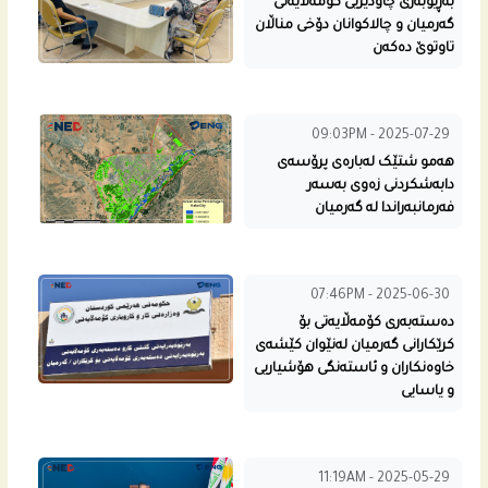
به‌ڕێوبه‌رى چاودێریی كۆمه‌ڵایه‌تى
گه‌رمیان و چالاكوانان دۆخی مناڵان
تاوتوێ ده‌كه‌ن
09:03PM - 2025-07-29
هه‌مو شتێک له‌باره‌ى پرۆسه‌ى
دابه‌شكردنى زه‌وی به‌سه‌ر
فه‌رمانبه‌راندا له‌ گه‌رمیان
07:46PM - 2025-06-30
دەستەبەری کۆمەڵایه‌تی بۆ
كرێكارانى گه‌رمیان لەنێوان كێشه‌ى
خاوەنکاران و ئاستەنگی هۆشیاریی
و یاسایی
11:19AM - 2025-05-29