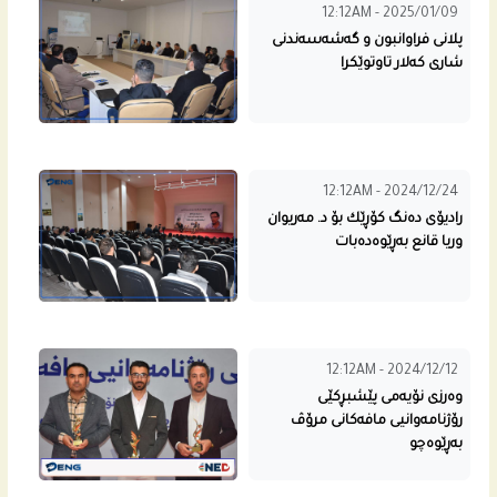
12:12AM - 2025/01/09
پلانى فراوانبون و گه‌شه‌سه‌ندنى
شاری كه‌لار تاوتوێكرا
12:12AM - 2024/12/24
رادیۆی ده‌نگ كۆڕێك بۆ د. مه‌ریوان
وریا قانع به‌ڕێوه‌ده‌بات
12:12AM - 2024/12/12
وه‌رزی نۆیه‌مى پێشبڕكێی
رۆژنامه‌وانیی مافه‌كانى مرۆڤ
به‌ڕێوه‌چو