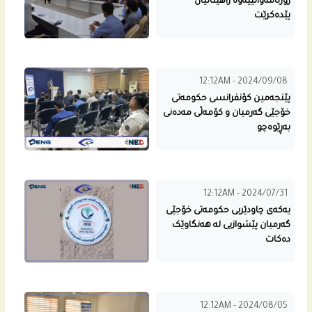
رۆژنامه‌وانییه‌وه‌ راهێنانیان
پێده‌كرێت
12:12AM - 2024/09/08
پێنجه‌مین كۆنفرانسی حكومه‌تى
خۆجێی گه‌رمیان و كۆمه‌ڵی مه‌ده‌نی
به‌ڕێوه‌چو
12:12AM - 2024/07/31
یەکەی چاودێریی حکومەتی خۆجێی
گەرمیان پێشوازیی لە هەنگاوێک
دەکات
12:12AM - 2024/08/05