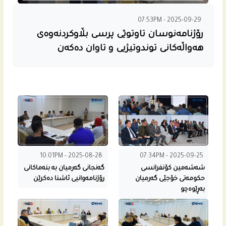
07:53PM - 2025-09-29
رۆژنامه‌نوسان تاوتوێی پرسی بڵاوكردنه‌وه‌ى
هه‌واڵه‌كانى توندوتیژیی و تاوان ده‌كه‌ن
10:01PM - 2025-08-28
07:34PM - 2025-09-25
شه‌شه‌مین كۆنفرانسی
گه‌نجانى گه‌رمیان بە بنه‌ماكانى
حكومه‌تى خۆجێی گه‌رمیان
رۆژنامه‌وانیی ئاشنا ده‌كرێن
به‌ڕێوه‌چو