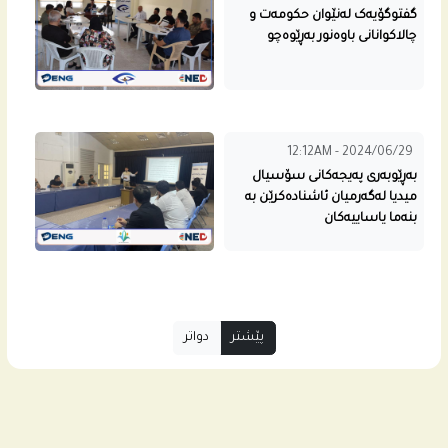
گفتوگۆیەک لەنێوان حکومەت و
چالاکوانانی باوەنور بەڕێوەچو
12:12AM - 2024/06/29
بەڕێوبەری پەیجەکانی سۆسیال
میدیا لەگەرمیان ئاشنادەکرێن بە
بنەما یاساییەکان
پێشتر
دواتر