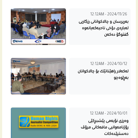
12:12AM - 2024/11/26
به‌رپرسان و چالاكوانانى رزگاریی
له‌باره‌ى دۆخی ناحیه‌كه‌یانه‌وه‌
گفتوگۆ ده‌كه‌ن
12:12AM - 2024/10/12
له‌كه‌لار راهێنانێك بۆ چالاكوانان
به‌ڕێوه‌چو
12:12AM - 2024/10/01
وه‌رزی نۆیه‌مى پێشبڕكێی
رۆژنامه‌وانیی مافه‌كانى مرۆڤ
دەستپێدەکات