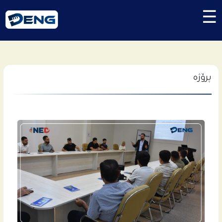
☰
پرۆژە