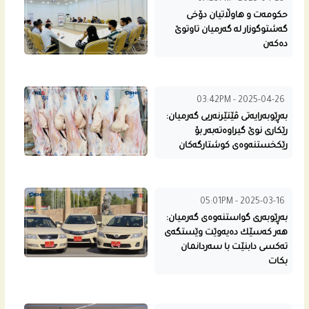
حكومه‌ت و هاوڵاتیان دۆخی
گه‌شتوگوزار له‌ گه‌رمیان تاوتوێ
ده‌كه‌ن
03:42PM - 2025-04-26
به‌ڕێوبه‌رایه‌تى ڤێتێرنه‌ریی گه‌رمیان:
رێكارى نوێ گیراوه‌ته‌به‌ر بۆ
رێكخستنه‌وه‌ى كوشتارگه‌كان
05:01PM - 2025-03-16
به‌ڕێوبه‌رى گواستنه‌وه‌ى گه‌رمیان:
هه‌ر كه‌سێك ده‌یه‌وێت وێستگه‌ى
ته‌كسی دابنێت با سه‌ردانمان
بكات