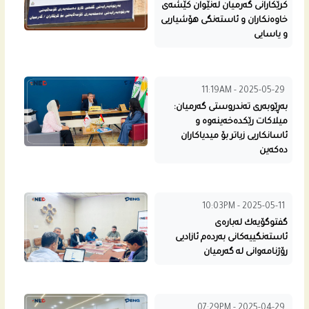
كرێكارانى گه‌رمیان لەنێوان كێشه‌ى
خاوەنکاران و ئاستەنگی هۆشیاریی
و یاسایی
11:19AM - 2025-05-29
بەڕێوبەری تەندروستی گەرمیان:
میلاکات رێکدەخەینەوە و
ئاسانکاریی زیاتر بۆ میدیاکاران
دەکەین
10:03PM - 2025-05-11
گفتوگۆیه‌ك له‌باره‌ى
ئاسته‌نگییه‌كانى به‌رده‌م ئازادیی
رۆژنامه‌وانى له‌ گه‌رمیان
07:29PM - 2025-04-29