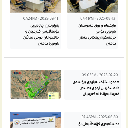
07:24PM - 2025-08-11
07:41PM - 2025-08-13
قايمقام و رۆژنامه‌نوسان
به‌ڕێوبه‌رى چاودێریی
تاوتوێی دۆخی
كۆمه‌ڵایه‌تى گه‌رمیان و
خزمه‌تگوزارییه‌كانى كه‌لار
چالاكوانان دۆخی مناڵان
ده‌كه‌ن
تاوتوێ ده‌كه‌ن
09:03PM - 2025-07-29
هه‌مو شتێک له‌باره‌ى پرۆسه‌ى
دابه‌شكردنى زه‌وی به‌سه‌ر
فه‌رمانبه‌راندا له‌ گه‌رمیان
07:46PM - 2025-06-30
دەستەبەری کۆمەڵایه‌تی بۆ