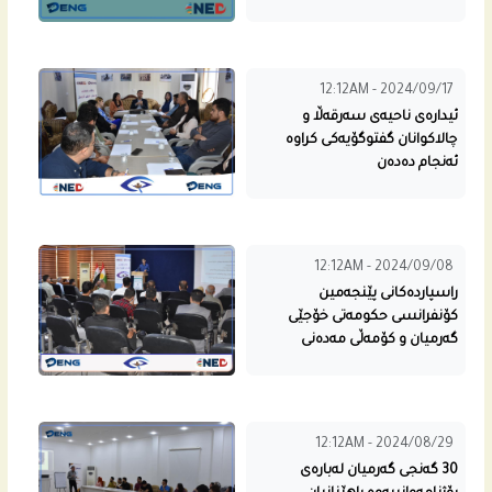
12:12AM - 2024/09/17
ئیدارەی ناحیەی سەرقەڵا و
چالاکوانان گفتوگۆیەکی کراوە
ئەنجام دەدەن
12:12AM - 2024/09/08
راسپارده‌كانى پێنجه‌مین
كۆنفرانسی حكومه‌تى خۆجێی
گه‌رمیان و كۆمه‌ڵی مه‌ده‌نی
12:12AM - 2024/08/29
30 گه‌نجی گه‌رمیان له‌باره‌ى